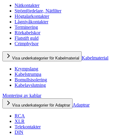
Nätkontakter
Strömfördelare, Nätfilter
Högtalarkontakter
Lågnivåkontakter
Terminering
Rörkabelskor
Flatstift guld
Crimphylsor
Kabelmaterial
Visa underkategorier för Kabelmaterial
Krympslang
Kabelstrumpa
Bomullsisolering
Kabelavslutning
Montering av kablar
Adaptrar
Visa underkategorier för Adaptrar
RCA
XLR
Telekontakter
DIN