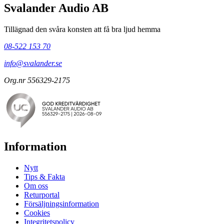
Svalander Audio AB
Tillägnad den svåra konsten att få bra ljud hemma
08-522 153 70
info@svalander.se
Org.nr 556329-2175
Information
Nytt
Tips & Fakta
Om oss
Returportal
Försäljningsinformation
Cookies
Integritetspolicy