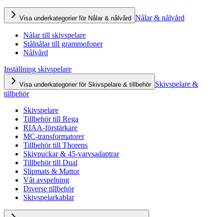
Nålar & nålvård
Visa underkategorier för Nålar & nålvård
Nålar till skivspelare
Stålnålar till grammofoner
Nålvård
Inställning skivspelare
Skivspelare &
Visa underkategorier för Skivspelare & tillbehör
tillbehör
Skivspelare
Tillbehör till Rega
RIAA-förstärkare
MC-transformatorer
Tillbehör till Thorens
Skivpuckar & 45-varvsadaptrar
Tillbehör till Dual
Slipmats & Mattor
Våt avspelning
Diverse tillbehör
Skivspelarkablar