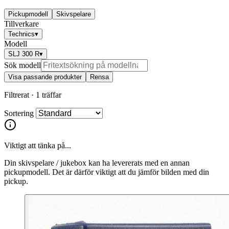
Pickupmodell
Skivspelare
Tillverkare
Technics
▾
Modell
SLJ 300 R
▾
Sök modell
Visa passande produkter
Rensa
Filtrerat ·
1 träffar
Sortering
Viktigt att tänka på...
Din skivspelare / jukebox kan ha levererats med en annan
pickupmodell. Det är därför viktigt att du jämför bilden med din
pickup.