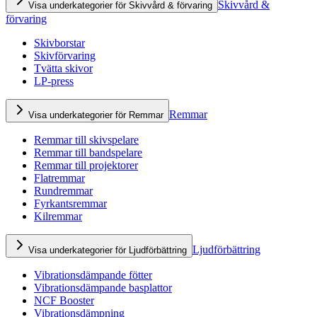
Skivvård &
Visa underkategorier för Skivvård & förvaring
förvaring
Skivborstar
Skivförvaring
Tvätta skivor
LP-press
Remmar
Visa underkategorier för Remmar
Remmar till skivspelare
Remmar till bandspelare
Remmar till projektorer
Flatremmar
Rundremmar
Fyrkantsremmar
Kilremmar
Ljudförbättring
Visa underkategorier för Ljudförbättring
Vibrationsdämpande fötter
Vibrationsdämpande basplattor
NCF Booster
Vibrationsdämpning