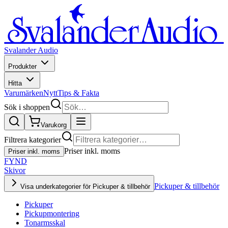
Svalander Audio
Produkter
Hitta
Varumärken
Nytt
Tips & Fakta
Sök i shoppen
Varukorg
Filtrera kategorier
Priser inkl. moms
Priser inkl. moms
FYND
Skivor
Pickuper & tillbehör
Visa underkategorier för Pickuper & tillbehör
Pickuper
Pickupmontering
Tonarmsskal