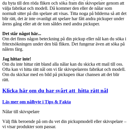
du byta till den röda fliken och söka fram din skivspelare genom att
välja fabrikat och modell. Då kommer den eller de nålar som
normalt sitter på din spelare att visas. Titta noga på bilderna så att det
blir rätt, det är inte ovanligt att spelare har fått andra pickuper under
årens gång eller att de tom såldes med andra pickuper.
Det står något här...
Om det finns någon beteckning på din pickup eller nål kan du söka i
fritextsökningen under den blå fliken. Det fungerar även att söka på
nålens färg.
Jag hittar inte!
Om du inte hittar rätt bland alla nålar kan du skicka ett mail till oss.
Ofta kan vi hitta rätt nål om vi får skivspelarens fabrikat och modell.
Om du skickar med en bild på pickupen ökar chansen att det blir
rätt.
Klicka här om du har svårt att hitta rätt nål
Läs mer om nålbyte i Tips & Fakta
Nålar till skivspelare
Välj flik beroende på om du vet din pickupmodell eller skivspelare –
vi visar produkter som passar.