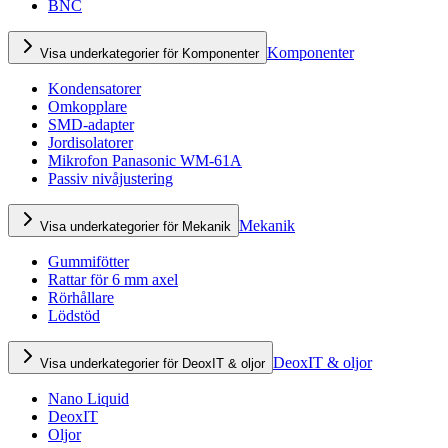
BNC
Komponenter
Visa underkategorier för Komponenter
Kondensatorer
Omkopplare
SMD-adapter
Jordisolatorer
Mikrofon Panasonic WM-61A
Passiv nivåjustering
Mekanik
Visa underkategorier för Mekanik
Gummifötter
Rattar för 6 mm axel
Rörhållare
Lödstöd
DeoxIT & oljor
Visa underkategorier för DeoxIT & oljor
Nano Liquid
DeoxIT
Oljor