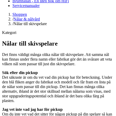
Brumfällan - En liten bok om HiFi
Servicemanualer
Shoppen
/
Nålar & nålvård
/
Nålar till skivspelare
Kategori
Nålar till skivspelare
Det finns väldigt många olika nålar till skivspelare. Att samma nål
kan finnas under flera namn eller fabrikat gör det än svårare att veta
vilken nål som passar till just din skivspelare.
Sök efter din pickup
Det säkraste är om du vet vad din pickup har för beteckning. Under
den blå fliken anger du fabrikat och modell och får fram en lista på
de nålar som passar till din pickup. Det kan finnas många olika
alternativ, ibland är det stor skillnad mellan nålarna som visas, med
stor uppgraderingspotential och ibland är det bara olika färg på
plasten.
Jag vet inte vad jag har för pickup
Om du inte vet vad det sitter för någon pickup på din spelare så kan