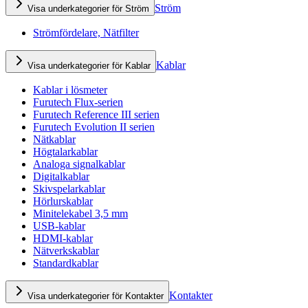
Ström
Visa underkategorier för Ström
Strömfördelare, Nätfilter
Kablar
Visa underkategorier för Kablar
Kablar i lösmeter
Furutech Flux-serien
Furutech Reference III serien
Furutech Evolution II serien
Nätkablar
Högtalarkablar
Analoga signalkablar
Digitalkablar
Skivspelarkablar
Hörlurskablar
Minitelekabel 3,5 mm
USB-kablar
HDMI-kablar
Nätverkskablar
Standardkablar
Kontakter
Visa underkategorier för Kontakter