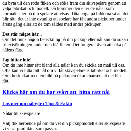
du byta till den röda fliken och söka fram din skivspelare genom att
välja fabrikat och modell. Då kommer den eller de nålar som
normalt sitter på din spelare att visas. Titta noga på bilderna så att det
blir rätt, det är inte ovanligt att spelare har fått andra pickuper under
årens gång eller att de tom såldes med andra pickuper.
Det står något här...
Om det finns någon beteckning på din pickup eller nål kan du söka i
fritextsökningen under den blå fliken. Det fungerar även att söka på
nålens färg.
Jag hittar inte!
Om du inte hittar rätt bland alla nålar kan du skicka ett mail till oss.
Ofta kan vi hitta rätt nål om vi får skivspelarens fabrikat och modell.
Om du skickar med en bild på pickupen ökar chansen att det blir
rätt.
Klicka här om du har svårt att hitta rätt nål
Läs mer om nålbyte i Tips & Fakta
Nålar till skivspelare
Välj flik beroende på om du vet din pickupmodell eller skivspelare –
vi visar produkter som passar.