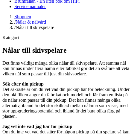
Brumfällan - En liten bok om HiFi
Servicemanualer
Shoppen
/
Nålar & nålvård
/
Nålar till skivspelare
Kategori
Nålar till skivspelare
Det finns väldigt många olika nålar till skivspelare. Att samma nål
kan finnas under flera namn eller fabrikat gör det än svårare att veta
vilken nål som passar till just din skivspelare.
Sök efter din pickup
Det säkraste är om du vet vad din pickup har för beteckning. Under
den blå fliken anger du fabrikat och modell och får fram en lista på
de nålar som passar till din pickup. Det kan finnas många olika
alternativ, ibland är det stor skillnad mellan nålarna som visas, med
stor uppgraderingspotential och ibland är det bara olika färg på
plasten.
Jag vet inte vad jag har för pickup
Om du inte vet vad det sitter för någon pickup på din spelare så kan