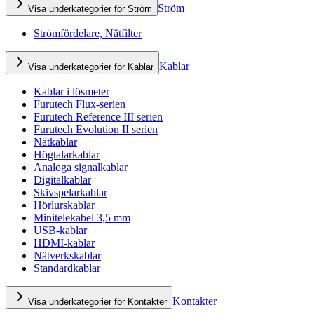
Ström
Visa underkategorier för Ström
Strömfördelare, Nätfilter
Kablar
Visa underkategorier för Kablar
Kablar i lösmeter
Furutech Flux-serien
Furutech Reference III serien
Furutech Evolution II serien
Nätkablar
Högtalarkablar
Analoga signalkablar
Digitalkablar
Skivspelarkablar
Hörlurskablar
Minitelekabel 3,5 mm
USB-kablar
HDMI-kablar
Nätverkskablar
Standardkablar
Kontakter
Visa underkategorier för Kontakter