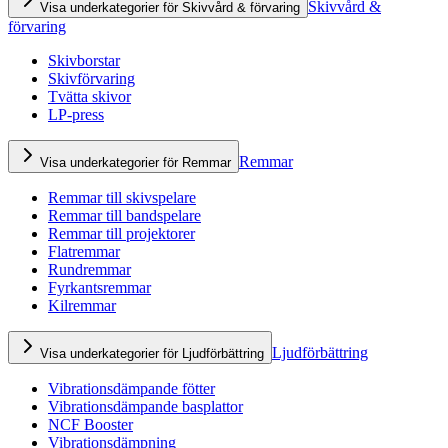
Skivvård &
Visa underkategorier för Skivvård & förvaring
förvaring
Skivborstar
Skivförvaring
Tvätta skivor
LP-press
Remmar
Visa underkategorier för Remmar
Remmar till skivspelare
Remmar till bandspelare
Remmar till projektorer
Flatremmar
Rundremmar
Fyrkantsremmar
Kilremmar
Ljudförbättring
Visa underkategorier för Ljudförbättring
Vibrationsdämpande fötter
Vibrationsdämpande basplattor
NCF Booster
Vibrationsdämpning