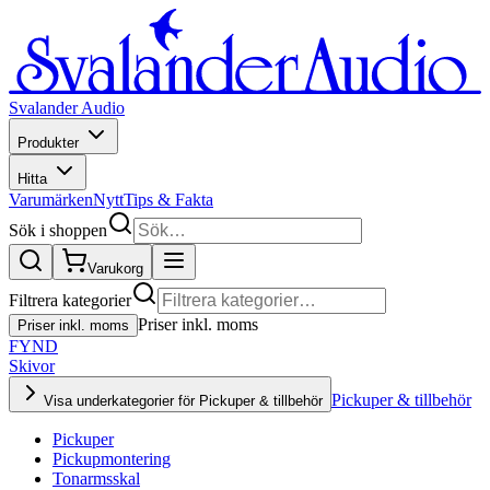
Svalander Audio
Produkter
Hitta
Varumärken
Nytt
Tips & Fakta
Sök i shoppen
Varukorg
Filtrera kategorier
Priser inkl. moms
Priser inkl. moms
FYND
Skivor
Pickuper & tillbehör
Visa underkategorier för Pickuper & tillbehör
Pickuper
Pickupmontering
Tonarmsskal