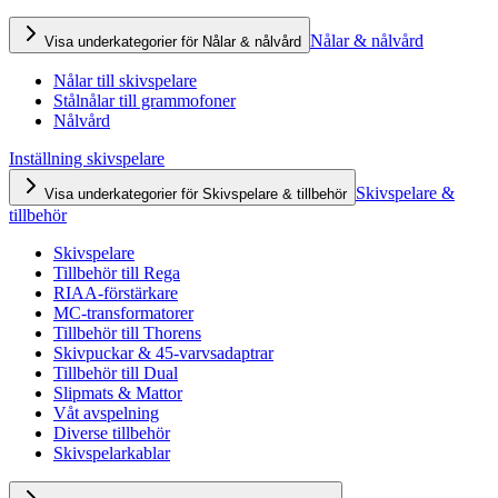
Nålar & nålvård
Visa underkategorier för Nålar & nålvård
Nålar till skivspelare
Stålnålar till grammofoner
Nålvård
Inställning skivspelare
Skivspelare &
Visa underkategorier för Skivspelare & tillbehör
tillbehör
Skivspelare
Tillbehör till Rega
RIAA-förstärkare
MC-transformatorer
Tillbehör till Thorens
Skivpuckar & 45-varvsadaptrar
Tillbehör till Dual
Slipmats & Mattor
Våt avspelning
Diverse tillbehör
Skivspelarkablar