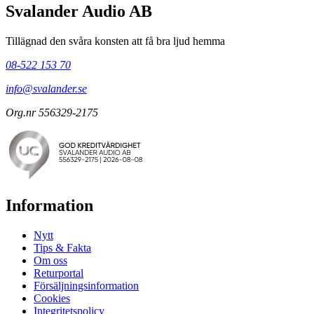
Svalander Audio AB
Tillägnad den svåra konsten att få bra ljud hemma
08-522 153 70
info@svalander.se
Org.nr 556329-2175
Information
Nytt
Tips & Fakta
Om oss
Returportal
Försäljningsinformation
Cookies
Integritetspolicy