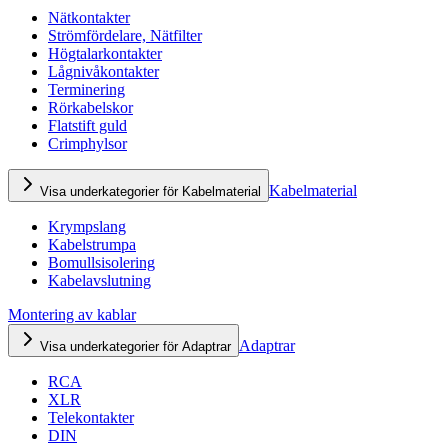
Nätkontakter
Strömfördelare, Nätfilter
Högtalarkontakter
Lågnivåkontakter
Terminering
Rörkabelskor
Flatstift guld
Crimphylsor
Kabelmaterial
Visa underkategorier för Kabelmaterial
Krympslang
Kabelstrumpa
Bomullsisolering
Kabelavslutning
Montering av kablar
Adaptrar
Visa underkategorier för Adaptrar
RCA
XLR
Telekontakter
DIN