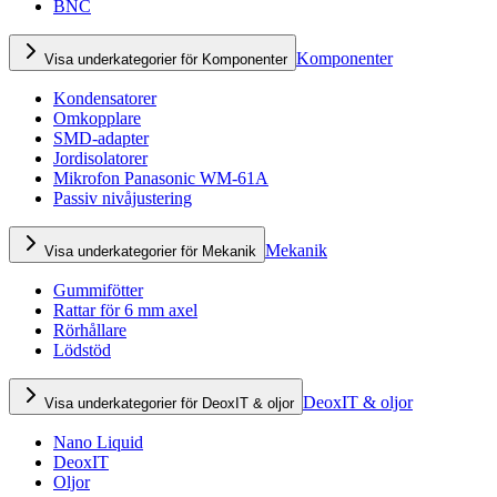
BNC
Komponenter
Visa underkategorier för Komponenter
Kondensatorer
Omkopplare
SMD-adapter
Jordisolatorer
Mikrofon Panasonic WM-61A
Passiv nivåjustering
Mekanik
Visa underkategorier för Mekanik
Gummifötter
Rattar för 6 mm axel
Rörhållare
Lödstöd
DeoxIT & oljor
Visa underkategorier för DeoxIT & oljor
Nano Liquid
DeoxIT
Oljor