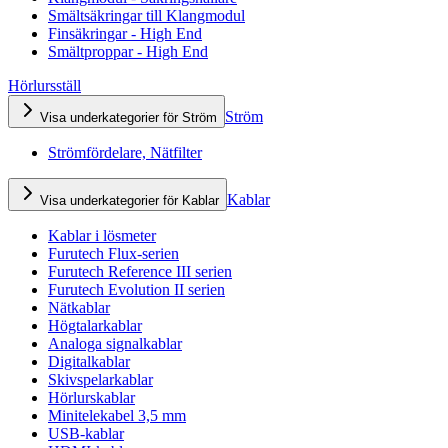
Smältsäkringar till Klangmodul
Finsäkringar - High End
Smältproppar - High End
Hörlursställ
Ström
Visa underkategorier för Ström
Strömfördelare, Nätfilter
Kablar
Visa underkategorier för Kablar
Kablar i lösmeter
Furutech Flux-serien
Furutech Reference III serien
Furutech Evolution II serien
Nätkablar
Högtalarkablar
Analoga signalkablar
Digitalkablar
Skivspelarkablar
Hörlurskablar
Minitelekabel 3,5 mm
USB-kablar