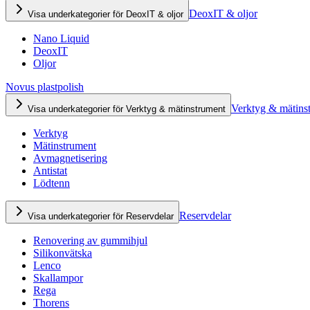
DeoxIT & oljor
Visa underkategorier för DeoxIT & oljor
Nano Liquid
DeoxIT
Oljor
Novus plastpolish
Verktyg & mätins
Visa underkategorier för Verktyg & mätinstrument
Verktyg
Mätinstrument
Avmagnetisering
Antistat
Lödtenn
Reservdelar
Visa underkategorier för Reservdelar
Renovering av gummihjul
Silikonvätska
Lenco
Skallampor
Rega
Thorens