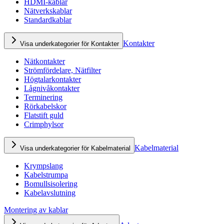
HDMI-kablar
Nätverkskablar
Standardkablar
Kontakter
Visa underkategorier för Kontakter
Nätkontakter
Strömfördelare, Nätfilter
Högtalarkontakter
Lågnivåkontakter
Terminering
Rörkabelskor
Flatstift guld
Crimphylsor
Kabelmaterial
Visa underkategorier för Kabelmaterial
Krympslang
Kabelstrumpa
Bomullsisolering
Kabelavslutning
Montering av kablar