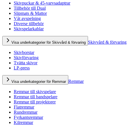
Skivpuckar & 45-varvsadaptrar
Tillbehör till Dual
Slipmats & Mattor
Våt avspelning
Diverse tillbehör
Skivspelarkablar
Skivvård & förvaring
Visa underkategorier för Skivvård & förvaring
Skivborstar
Skivförvaring
Tvätta skivor
LP-press
Remmar
Visa underkategorier för Remmar
Remmar till skivspelare
Remmar till bandspelare
Remmar till projektorer
Flatremmar
Rundremmar
Fyrkantsremmar
Kilremmar