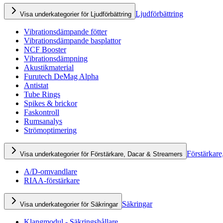
Ljudförbättring
Visa underkategorier för Ljudförbättring
Vibrationsdämpande fötter
Vibrationsdämpande basplattor
NCF Booster
Vibrationsdämpning
Akustikmaterial
Furutech DeMag Alpha
Antistat
Tube Rings
Spikes & brickor
Faskontroll
Rumsanalys
Strömoptimering
Förstärkare
Visa underkategorier för Förstärkare, Dacar & Streamers
A/D-omvandlare
RIAA-förstärkare
Säkringar
Visa underkategorier för Säkringar
Klangmodul - Säkringshållare