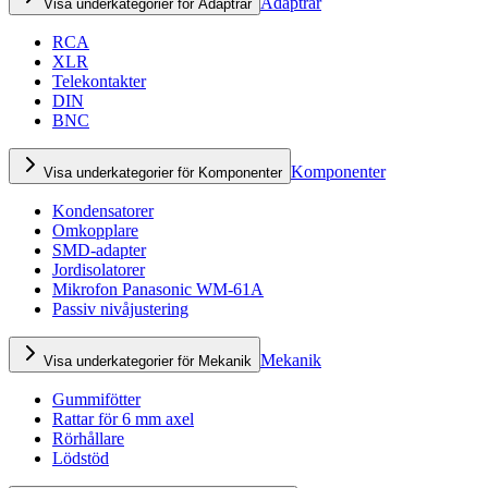
Adaptrar
Visa underkategorier för Adaptrar
RCA
XLR
Telekontakter
DIN
BNC
Komponenter
Visa underkategorier för Komponenter
Kondensatorer
Omkopplare
SMD-adapter
Jordisolatorer
Mikrofon Panasonic WM-61A
Passiv nivåjustering
Mekanik
Visa underkategorier för Mekanik
Gummifötter
Rattar för 6 mm axel
Rörhållare
Lödstöd