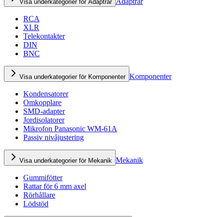
Adaptrar
Visa underkategorier för Adaptrar
RCA
XLR
Telekontakter
DIN
BNC
Komponenter
Visa underkategorier för Komponenter
Kondensatorer
Omkopplare
SMD-adapter
Jordisolatorer
Mikrofon Panasonic WM-61A
Passiv nivåjustering
Mekanik
Visa underkategorier för Mekanik
Gummifötter
Rattar för 6 mm axel
Rörhållare
Lödstöd