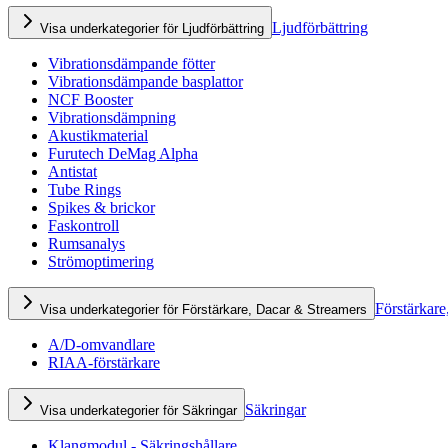
Ljudförbättring
Visa underkategorier för Ljudförbättring
Vibrationsdämpande fötter
Vibrationsdämpande basplattor
NCF Booster
Vibrationsdämpning
Akustikmaterial
Furutech DeMag Alpha
Antistat
Tube Rings
Spikes & brickor
Faskontroll
Rumsanalys
Strömoptimering
Förstärkare
Visa underkategorier för Förstärkare, Dacar & Streamers
A/D-omvandlare
RIAA-förstärkare
Säkringar
Visa underkategorier för Säkringar
Klangmodul - Säkringshållare