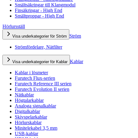
Smältsäkringar till Klangmodul
Finsäkringar - High End
Smältproppar - High End
Hörlursställ
Ström
Visa underkategorier för Ström
Strömfördelare, Nätfilter
Kablar
Visa underkategorier för Kablar
Kablar i lösmeter
Furutech Flux-serien
Furutech Reference III serien
Furutech Evolution II serien
Nätkablar
Högtalarkablar
Analoga signalkablar
Digitalkablar
Skivspelarkablar
Hörlurskablar
Minitelekabel 3,5 mm
USB-kablar