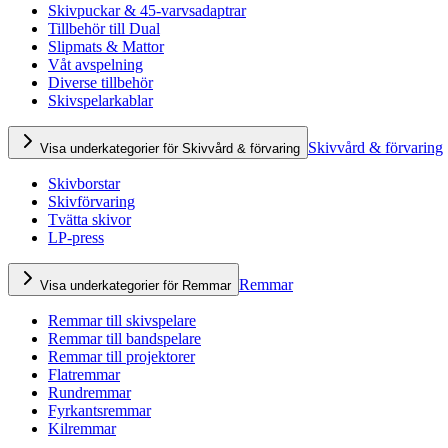
Skivpuckar & 45-varvsadaptrar
Tillbehör till Dual
Slipmats & Mattor
Våt avspelning
Diverse tillbehör
Skivspelarkablar
Skivvård & förvaring
Visa underkategorier för Skivvård & förvaring
Skivborstar
Skivförvaring
Tvätta skivor
LP-press
Remmar
Visa underkategorier för Remmar
Remmar till skivspelare
Remmar till bandspelare
Remmar till projektorer
Flatremmar
Rundremmar
Fyrkantsremmar
Kilremmar