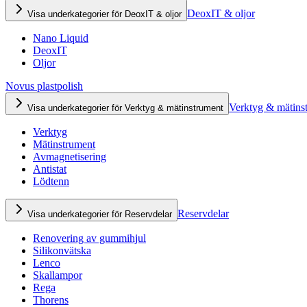
DeoxIT & oljor
Visa underkategorier för DeoxIT & oljor
Nano Liquid
DeoxIT
Oljor
Novus plastpolish
Verktyg & mätins
Visa underkategorier för Verktyg & mätinstrument
Verktyg
Mätinstrument
Avmagnetisering
Antistat
Lödtenn
Reservdelar
Visa underkategorier för Reservdelar
Renovering av gummihjul
Silikonvätska
Lenco
Skallampor
Rega
Thorens