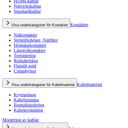
HDMI-kablar
Nätverkskablar
Standardkablar
Kontakter
Visa underkategorier för Kontakter
Nätkontakter
Strömfördelare, Nätfilter
Högtalarkontakter
Lågnivåkontakter
Terminering
Rörkabelskor
Flatstift guld
Crimphylsor
Kabelmaterial
Visa underkategorier för Kabelmaterial
Krympslang
Kabelstrumpa
Bomullsisolering
Kabelavslutning
Montering av kablar