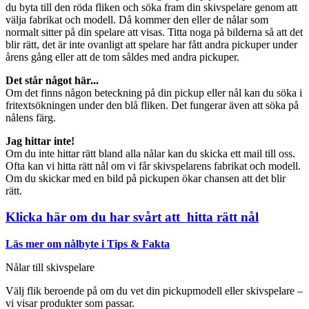
du byta till den röda fliken och söka fram din skivspelare genom att
välja fabrikat och modell. Då kommer den eller de nålar som
normalt sitter på din spelare att visas. Titta noga på bilderna så att det
blir rätt, det är inte ovanligt att spelare har fått andra pickuper under
årens gång eller att de tom såldes med andra pickuper.
Det står något här...
Om det finns någon beteckning på din pickup eller nål kan du söka i
fritextsökningen under den blå fliken. Det fungerar även att söka på
nålens färg.
Jag hittar inte!
Om du inte hittar rätt bland alla nålar kan du skicka ett mail till oss.
Ofta kan vi hitta rätt nål om vi får skivspelarens fabrikat och modell.
Om du skickar med en bild på pickupen ökar chansen att det blir
rätt.
Klicka här om du har svårt att hitta rätt nål
Läs mer om nålbyte i Tips & Fakta
Nålar till skivspelare
Välj flik beroende på om du vet din pickupmodell eller skivspelare –
vi visar produkter som passar.