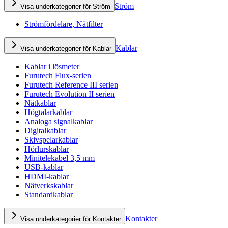
Ström
Visa underkategorier för Ström
Strömfördelare, Nätfilter
Kablar
Visa underkategorier för Kablar
Kablar i lösmeter
Furutech Flux-serien
Furutech Reference III serien
Furutech Evolution II serien
Nätkablar
Högtalarkablar
Analoga signalkablar
Digitalkablar
Skivspelarkablar
Hörlurskablar
Minitelekabel 3,5 mm
USB-kablar
HDMI-kablar
Nätverkskablar
Standardkablar
Kontakter
Visa underkategorier för Kontakter