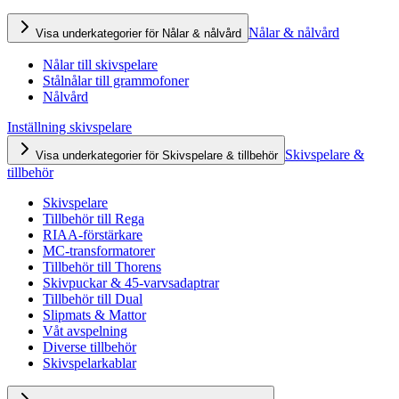
Nålar & nålvård
Visa underkategorier för Nålar & nålvård
Nålar till skivspelare
Stålnålar till grammofoner
Nålvård
Inställning skivspelare
Skivspelare &
Visa underkategorier för Skivspelare & tillbehör
tillbehör
Skivspelare
Tillbehör till Rega
RIAA-förstärkare
MC-transformatorer
Tillbehör till Thorens
Skivpuckar & 45-varvsadaptrar
Tillbehör till Dual
Slipmats & Mattor
Våt avspelning
Diverse tillbehör
Skivspelarkablar