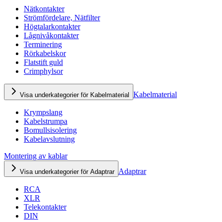
Nätkontakter
Strömfördelare, Nätfilter
Högtalarkontakter
Lågnivåkontakter
Terminering
Rörkabelskor
Flatstift guld
Crimphylsor
Kabelmaterial
Visa underkategorier för Kabelmaterial
Krympslang
Kabelstrumpa
Bomullsisolering
Kabelavslutning
Montering av kablar
Adaptrar
Visa underkategorier för Adaptrar
RCA
XLR
Telekontakter
DIN