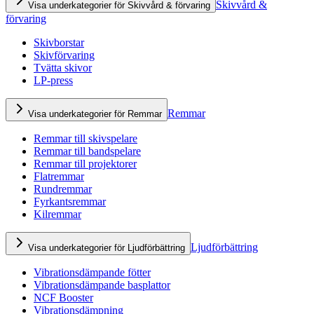
Skivvård &
Visa underkategorier för Skivvård & förvaring
förvaring
Skivborstar
Skivförvaring
Tvätta skivor
LP-press
Remmar
Visa underkategorier för Remmar
Remmar till skivspelare
Remmar till bandspelare
Remmar till projektorer
Flatremmar
Rundremmar
Fyrkantsremmar
Kilremmar
Ljudförbättring
Visa underkategorier för Ljudförbättring
Vibrationsdämpande fötter
Vibrationsdämpande basplattor
NCF Booster
Vibrationsdämpning