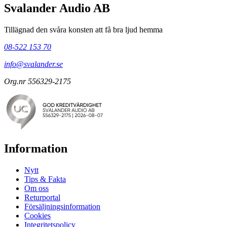
Svalander Audio AB
Tillägnad den svåra konsten att få bra ljud hemma
08-522 153 70
info@svalander.se
Org.nr 556329-2175
Information
Nytt
Tips & Fakta
Om oss
Returportal
Försäljningsinformation
Cookies
Integritetspolicy