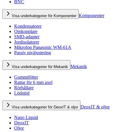
BNC
Komponenter
Visa underkategorier för Komponenter
Kondensatorer
Omkopplare
SMD-adapter
Jordisolatorer
Mikrofon Panasonic WM-61A
Passiv nivåjustering
Mekanik
Visa underkategorier för Mekanik
Gummifötter
Rattar för 6 mm axel
Rörhållare
Lödstöd
DeoxIT & oljor
Visa underkategorier för DeoxIT & oljor
Nano Liquid
DeoxIT
Oljor