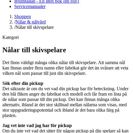
Brumfällan - En liten bok om HiFi
Servicemanualer
Shoppen
/
Nålar & nålvård
/
Nålar till skivspelare
Kategori
Nålar till skivspelare
Det finns väldigt många olika nålar till skivspelare. Att samma nål
kan finnas under flera namn eller fabrikat gör det än svårare att veta
vilken nål som passar till just din skivspelare.
Sök efter din pickup
Det säkraste är om du vet vad din pickup har för beteckning. Under
den blå fliken anger du fabrikat och modell och får fram en lista på
de nålar som passar till din pickup. Det kan finnas många olika
alternativ, ibland är det stor skillnad mellan nålarna som visas, med
stor uppgraderingspotential och ibland är det bara olika färg på
plasten.
Jag vet inte vad jag har för pickup
Om du inte vet vad det sitter för någon pickup på din spelare så kan