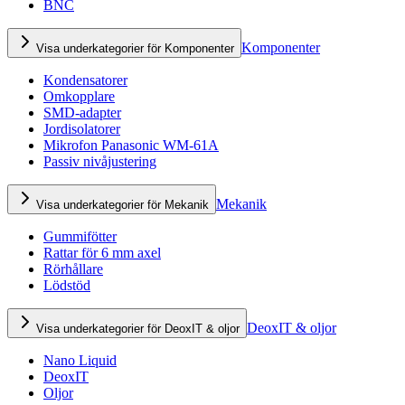
BNC
Komponenter
Visa underkategorier för Komponenter
Kondensatorer
Omkopplare
SMD-adapter
Jordisolatorer
Mikrofon Panasonic WM-61A
Passiv nivåjustering
Mekanik
Visa underkategorier för Mekanik
Gummifötter
Rattar för 6 mm axel
Rörhållare
Lödstöd
DeoxIT & oljor
Visa underkategorier för DeoxIT & oljor
Nano Liquid
DeoxIT
Oljor