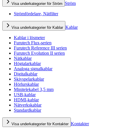
Ström
Visa underkategorier för Ström
Strömfördelare, Nätfilter
Kablar
Visa underkategorier för Kablar
Kablar i lösmeter
Furutech Flux-serien
Furutech Reference III serien
Furutech Evolution II serien
Nätkablar
Högtalarkablar
Analoga signalkablar
Digitalkablar
Skivspelarkablar
Hörlurskablar
Minitelekabel 3,5 mm
USB-kablar
HDMI-kablar
Nätverkskablar
Standardkablar
Kontakter
Visa underkategorier för Kontakter