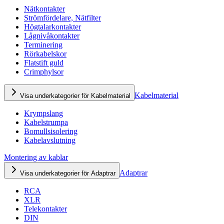
Nätkontakter
Strömfördelare, Nätfilter
Högtalarkontakter
Lågnivåkontakter
Terminering
Rörkabelskor
Flatstift guld
Crimphylsor
Kabelmaterial
Visa underkategorier för Kabelmaterial
Krympslang
Kabelstrumpa
Bomullsisolering
Kabelavslutning
Montering av kablar
Adaptrar
Visa underkategorier för Adaptrar
RCA
XLR
Telekontakter
DIN