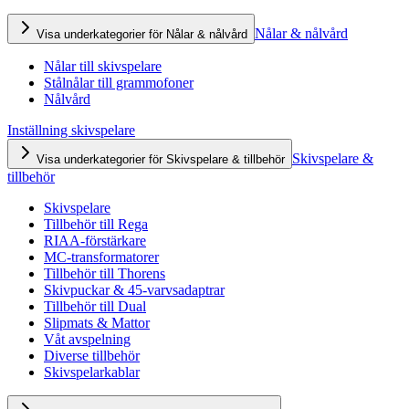
Nålar & nålvård
Visa underkategorier för Nålar & nålvård
Nålar till skivspelare
Stålnålar till grammofoner
Nålvård
Inställning skivspelare
Skivspelare &
Visa underkategorier för Skivspelare & tillbehör
tillbehör
Skivspelare
Tillbehör till Rega
RIAA-förstärkare
MC-transformatorer
Tillbehör till Thorens
Skivpuckar & 45-varvsadaptrar
Tillbehör till Dual
Slipmats & Mattor
Våt avspelning
Diverse tillbehör
Skivspelarkablar