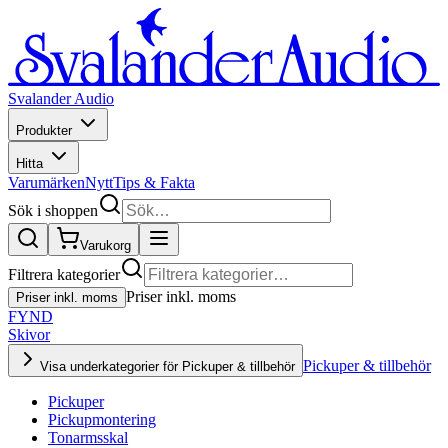
Svalander Audio
Produkter
Hitta
Varumärken
Nytt
Tips & Fakta
Sök i shoppen
Varukorg
Filtrera kategorier
Priser inkl. moms
Priser inkl. moms
FYND
Skivor
Pickuper & tillbehör
Visa underkategorier för Pickuper & tillbehör
Pickuper
Pickupmontering
Tonarmsskal