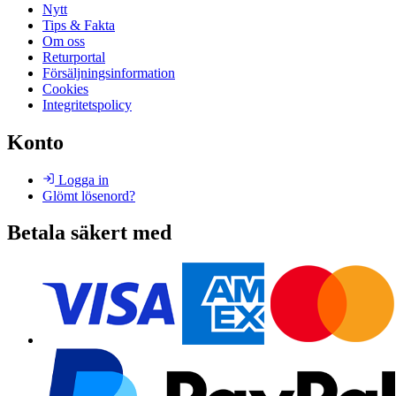
Nytt
Tips & Fakta
Om oss
Returportal
Försäljningsinformation
Cookies
Integritetspolicy
Konto
Logga in
Glömt lösenord?
Betala säkert med