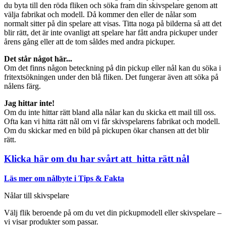
du byta till den röda fliken och söka fram din skivspelare genom att
välja fabrikat och modell. Då kommer den eller de nålar som
normalt sitter på din spelare att visas. Titta noga på bilderna så att det
blir rätt, det är inte ovanligt att spelare har fått andra pickuper under
årens gång eller att de tom såldes med andra pickuper.
Det står något här...
Om det finns någon beteckning på din pickup eller nål kan du söka i
fritextsökningen under den blå fliken. Det fungerar även att söka på
nålens färg.
Jag hittar inte!
Om du inte hittar rätt bland alla nålar kan du skicka ett mail till oss.
Ofta kan vi hitta rätt nål om vi får skivspelarens fabrikat och modell.
Om du skickar med en bild på pickupen ökar chansen att det blir
rätt.
Klicka här om du har svårt att hitta rätt nål
Läs mer om nålbyte i Tips & Fakta
Nålar till skivspelare
Välj flik beroende på om du vet din pickupmodell eller skivspelare –
vi visar produkter som passar.