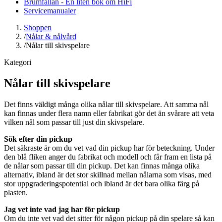
Brumfällan - En liten bok om HiFi
Servicemanualer
Shoppen
/
Nålar & nålvård
/
Nålar till skivspelare
Kategori
Nålar till skivspelare
Det finns väldigt många olika nålar till skivspelare. Att samma nål
kan finnas under flera namn eller fabrikat gör det än svårare att veta
vilken nål som passar till just din skivspelare.
Sök efter din pickup
Det säkraste är om du vet vad din pickup har för beteckning. Under
den blå fliken anger du fabrikat och modell och får fram en lista på
de nålar som passar till din pickup. Det kan finnas många olika
alternativ, ibland är det stor skillnad mellan nålarna som visas, med
stor uppgraderingspotential och ibland är det bara olika färg på
plasten.
Jag vet inte vad jag har för pickup
Om du inte vet vad det sitter för någon pickup på din spelare så kan