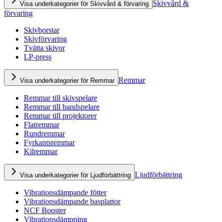
Skivvård &
Visa underkategorier för Skivvård & förvaring
förvaring
Skivborstar
Skivförvaring
Tvätta skivor
LP-press
Remmar
Visa underkategorier för Remmar
Remmar till skivspelare
Remmar till bandspelare
Remmar till projektorer
Flatremmar
Rundremmar
Fyrkantsremmar
Kilremmar
Ljudförbättring
Visa underkategorier för Ljudförbättring
Vibrationsdämpande fötter
Vibrationsdämpande basplattor
NCF Booster
Vibrationsdämpning