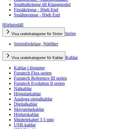
Smältsäkringar till Klangmodul
Finsäkringar - High End
Smältproppar - High End
Hörlursställ
Ström
Visa underkategorier för Ström
Strömfördelare, Nätfilter
Kablar
Visa underkategorier för Kablar
Kablar i lösmeter
Furutech Flux-serien
Furutech Reference III serien
Furutech Evolution II serien
Nätkablar
Högtalarkablar
Analoga signalkablar
Digitalkablar
Skivspelarkablar
Hörlurskablar
Minitelekabel 3,5 mm
USB-kablar