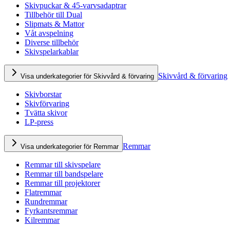
Skivpuckar & 45-varvsadaptrar
Tillbehör till Dual
Slipmats & Mattor
Våt avspelning
Diverse tillbehör
Skivspelarkablar
Skivvård & förvaring
Visa underkategorier för Skivvård & förvaring
Skivborstar
Skivförvaring
Tvätta skivor
LP-press
Remmar
Visa underkategorier för Remmar
Remmar till skivspelare
Remmar till bandspelare
Remmar till projektorer
Flatremmar
Rundremmar
Fyrkantsremmar
Kilremmar