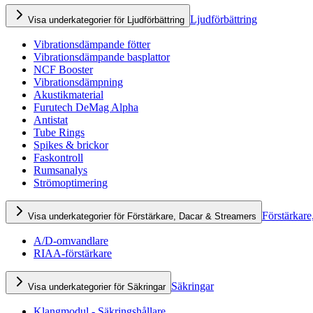
Ljudförbättring
Visa underkategorier för Ljudförbättring
Vibrationsdämpande fötter
Vibrationsdämpande basplattor
NCF Booster
Vibrationsdämpning
Akustikmaterial
Furutech DeMag Alpha
Antistat
Tube Rings
Spikes & brickor
Faskontroll
Rumsanalys
Strömoptimering
Förstärkare
Visa underkategorier för Förstärkare, Dacar & Streamers
A/D-omvandlare
RIAA-förstärkare
Säkringar
Visa underkategorier för Säkringar
Klangmodul - Säkringshållare