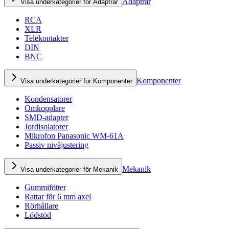
Adaptrar
Visa underkategorier för Adaptrar
RCA
XLR
Telekontakter
DIN
BNC
Komponenter
Visa underkategorier för Komponenter
Kondensatorer
Omkopplare
SMD-adapter
Jordisolatorer
Mikrofon Panasonic WM-61A
Passiv nivåjustering
Mekanik
Visa underkategorier för Mekanik
Gummifötter
Rattar för 6 mm axel
Rörhållare
Lödstöd