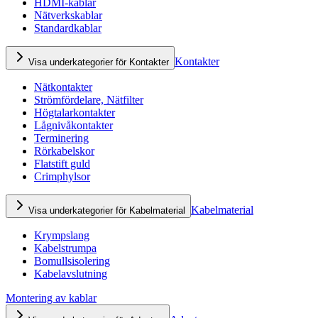
HDMI-kablar
Nätverkskablar
Standardkablar
Kontakter
Visa underkategorier för Kontakter
Nätkontakter
Strömfördelare, Nätfilter
Högtalarkontakter
Lågnivåkontakter
Terminering
Rörkabelskor
Flatstift guld
Crimphylsor
Kabelmaterial
Visa underkategorier för Kabelmaterial
Krympslang
Kabelstrumpa
Bomullsisolering
Kabelavslutning
Montering av kablar