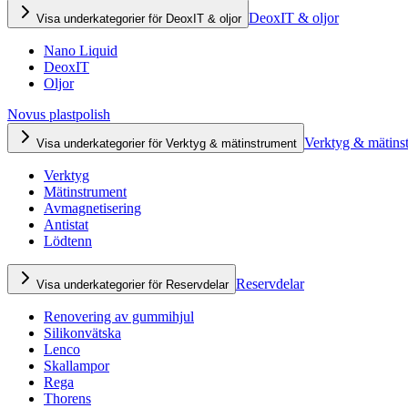
DeoxIT & oljor
Visa underkategorier för DeoxIT & oljor
Nano Liquid
DeoxIT
Oljor
Novus plastpolish
Verktyg & mätins
Visa underkategorier för Verktyg & mätinstrument
Verktyg
Mätinstrument
Avmagnetisering
Antistat
Lödtenn
Reservdelar
Visa underkategorier för Reservdelar
Renovering av gummihjul
Silikonvätska
Lenco
Skallampor
Rega
Thorens