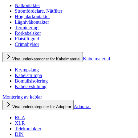
Nätkontakter
Strömfördelare, Nätfilter
Högtalarkontakter
Lågnivåkontakter
Terminering
Rörkabelskor
Flatstift guld
Crimphylsor
Kabelmaterial
Visa underkategorier för Kabelmaterial
Krympslang
Kabelstrumpa
Bomullsisolering
Kabelavslutning
Montering av kablar
Adaptrar
Visa underkategorier för Adaptrar
RCA
XLR
Telekontakter
DIN