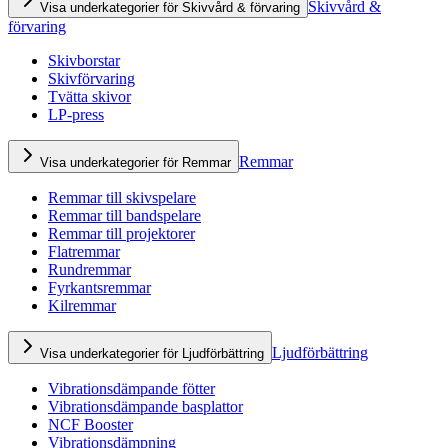
Skivvård &
Visa underkategorier för Skivvård & förvaring
förvaring
Skivborstar
Skivförvaring
Tvätta skivor
LP-press
Remmar
Visa underkategorier för Remmar
Remmar till skivspelare
Remmar till bandspelare
Remmar till projektorer
Flatremmar
Rundremmar
Fyrkantsremmar
Kilremmar
Ljudförbättring
Visa underkategorier för Ljudförbättring
Vibrationsdämpande fötter
Vibrationsdämpande basplattor
NCF Booster
Vibrationsdämpning