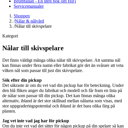
Brumfällan - En liten bok om HiFi
Servicemanualer
Shoppen
/
Nålar & nålvård
/
Nålar till skivspelare
Kategori
Nålar till skivspelare
Det finns väldigt många olika nålar till skivspelare. Att samma nål
kan finnas under flera namn eller fabrikat gör det än svårare att veta
vilken nål som passar till just din skivspelare.
Sök efter din pickup
Det säkraste är om du vet vad din pickup har för beteckning. Under
den blå fliken anger du fabrikat och modell och får fram en lista på
de nålar som passar till din pickup. Det kan finnas många olika
alternativ, ibland är det stor skillnad mellan nålarna som visas, med
stor uppgraderingspotential och ibland är det bara olika färg på
plasten.
Jag vet inte vad jag har för pickup
Om du inte vet vad det sitter för någon pickup på din spelare så kan