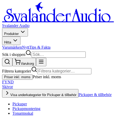
Svalander Audio
Produkter
Hitta
Varumärken
Nytt
Tips & Fakta
Sök i shoppen
Varukorg
Filtrera kategorier
Priser inkl. moms
Priser inkl. moms
FYND
Skivor
Pickuper & tillbehör
Visa underkategorier för Pickuper & tillbehör
Pickuper
Pickupmontering
Tonarmsskal