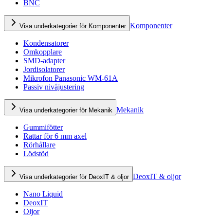
BNC
Komponenter
Visa underkategorier för Komponenter
Kondensatorer
Omkopplare
SMD-adapter
Jordisolatorer
Mikrofon Panasonic WM-61A
Passiv nivåjustering
Mekanik
Visa underkategorier för Mekanik
Gummifötter
Rattar för 6 mm axel
Rörhållare
Lödstöd
DeoxIT & oljor
Visa underkategorier för DeoxIT & oljor
Nano Liquid
DeoxIT
Oljor