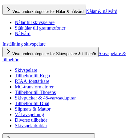
Nålar & nålvård
Visa underkategorier för Nålar & nålvård
Nålar till skivspelare
Stålnålar till grammofoner
Nålvård
Inställning skivspelare
Skivspelare &
Visa underkategorier för Skivspelare & tillbehör
tillbehör
Skivspelare
Tillbehör till Rega
RIAA-förstärkare
MC-transformatorer
Tillbehör till Thorens
Skivpuckar & 45-varvsadaptrar
Tillbehör till Dual
Slipmats & Mattor
Våt avspelning
Diverse tillbehör
Skivspelarkablar