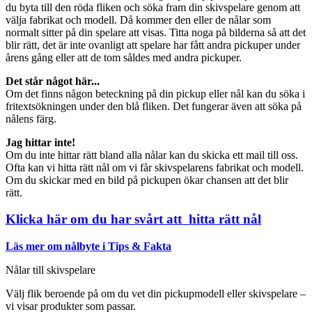
du byta till den röda fliken och söka fram din skivspelare genom att
välja fabrikat och modell. Då kommer den eller de nålar som
normalt sitter på din spelare att visas. Titta noga på bilderna så att det
blir rätt, det är inte ovanligt att spelare har fått andra pickuper under
årens gång eller att de tom såldes med andra pickuper.
Det står något här...
Om det finns någon beteckning på din pickup eller nål kan du söka i
fritextsökningen under den blå fliken. Det fungerar även att söka på
nålens färg.
Jag hittar inte!
Om du inte hittar rätt bland alla nålar kan du skicka ett mail till oss.
Ofta kan vi hitta rätt nål om vi får skivspelarens fabrikat och modell.
Om du skickar med en bild på pickupen ökar chansen att det blir
rätt.
Klicka här om du har svårt att hitta rätt nål
Läs mer om nålbyte i Tips & Fakta
Nålar till skivspelare
Välj flik beroende på om du vet din pickupmodell eller skivspelare –
vi visar produkter som passar.