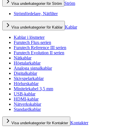
Ström
Visa underkategorier för Ström
Strömfördelare, Nätfilter
Kablar
Visa underkategorier för Kablar
Kablar i lösmeter
Furutech Flux-serien
Furutech Reference III serien
Furutech Evolution II serien
Nätkablar
Högtalarkablar
Analoga signalkablar
Digitalkablar
Skivspelarkablar
Hörlurskablar
Minitelekabel 3,5 mm
USB-kablar
HDMI-kablar
Nätverkskablar
Standardkablar
Kontakter
Visa underkategorier för Kontakter