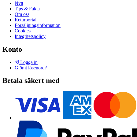
Nytt
Tips & Fakta
Om oss
Returportal
Försäljningsinformation
Cookies
Integritetspolicy
Konto
Logga in
Glömt lösenord?
Betala säkert med