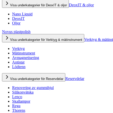
DeoxIT & oljor
Visa underkategorier för DeoxIT & oljor
Nano Liquid
DeoxIT
Oljor
Novus plastpolish
Verktyg & mätins
Visa underkategorier för Verktyg & mätinstrument
Verktyg
Mätinstrument
Avmagnetisering
Antistat
Lödtenn
Reservdelar
Visa underkategorier för Reservdelar
Renovering av gummihjul
Silikonvätska
Lenco
Skallampor
Rega
Thorens