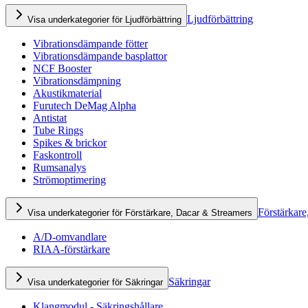
Ljudförbättring
Visa underkategorier för Ljudförbättring
Vibrationsdämpande fötter
Vibrationsdämpande basplattor
NCF Booster
Vibrationsdämpning
Akustikmaterial
Furutech DeMag Alpha
Antistat
Tube Rings
Spikes & brickor
Faskontroll
Rumsanalys
Strömoptimering
Förstärkare
Visa underkategorier för Förstärkare, Dacar & Streamers
A/D-omvandlare
RIAA-förstärkare
Säkringar
Visa underkategorier för Säkringar
Klangmodul - Säkringshållare