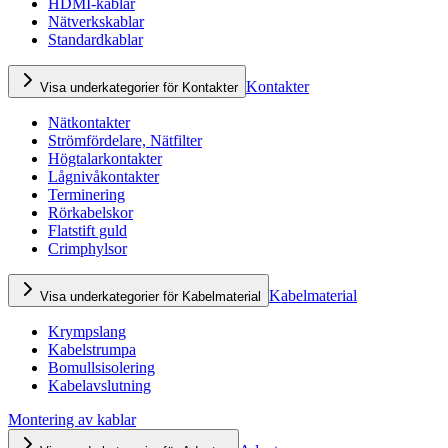
HDMI-kablar
Nätverkskablar
Standardkablar
Kontakter
Visa underkategorier för Kontakter
Nätkontakter
Strömfördelare, Nätfilter
Högtalarkontakter
Lågnivåkontakter
Terminering
Rörkabelskor
Flatstift guld
Crimphylsor
Kabelmaterial
Visa underkategorier för Kabelmaterial
Krympslang
Kabelstrumpa
Bomullsisolering
Kabelavslutning
Montering av kablar