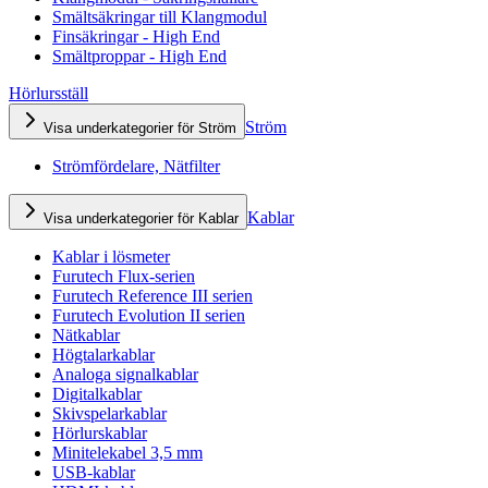
Smältsäkringar till Klangmodul
Finsäkringar - High End
Smältproppar - High End
Hörlursställ
Ström
Visa underkategorier för Ström
Strömfördelare, Nätfilter
Kablar
Visa underkategorier för Kablar
Kablar i lösmeter
Furutech Flux-serien
Furutech Reference III serien
Furutech Evolution II serien
Nätkablar
Högtalarkablar
Analoga signalkablar
Digitalkablar
Skivspelarkablar
Hörlurskablar
Minitelekabel 3,5 mm
USB-kablar