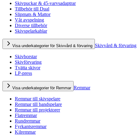
Skivpuckar & 45-varvsadaptrar
Tillbehör till Dual
Slipmats & Mattor
Våt avspelning
Diverse tillbehör
Skivspelarkablar
Skivvård & förvaring
Visa underkategorier för Skivvård & förvaring
Skivborstar
Skivförvaring
Tvätta skivor
LP-press
Remmar
Visa underkategorier för Remmar
Remmar till skivspelare
Remmar till bandspelare
Remmar till projektorer
Flatremmar
Rundremmar
Fyrkantsremmar
Kilremmar