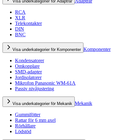
Adaptrar
Visa underkategorier för Adaptrar
RCA
XLR
Telekontakter
DIN
BNC
Komponenter
Visa underkategorier för Komponenter
Kondensatorer
Omkopplare
SMD-adapter
Jordisolatorer
Mikrofon Panasonic WM-61A
Passiv nivåjustering
Mekanik
Visa underkategorier för Mekanik
Gummifötter
Rattar för 6 mm axel
Rörhållare
Lödstöd