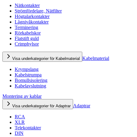
Nätkontakter
Strömfördelare, Nätfilter
Högtalarkontakter
Lågnivåkontakter
Terminering
Rörkabelskor
Flatstift guld
Crimphylsor
Kabelmaterial
Visa underkategorier för Kabelmaterial
Krympslang
Kabelstrumpa
Bomullsisolering
Kabelavslutning
Montering av kablar
Adaptrar
Visa underkategorier för Adaptrar
RCA
XLR
Telekontakter
DIN