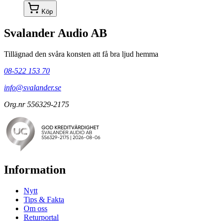
Köp
Svalander Audio AB
Tillägnad den svåra konsten att få bra ljud hemma
08-522 153 70
info@svalander.se
Org.nr 556329-2175
Information
Nytt
Tips & Fakta
Om oss
Returportal