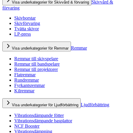
Skivvård &
Visa underkategorier för Skivvård & förvaring
förvaring
Skivborstar
Skivförvaring
Tvätta skivor
LP-press
Remmar
Visa underkategorier för Remmar
Remmar till skivspelare
Remmar till bandspelare
Remmar till projektorer
Flatremmar
Rundremmar
Fyrkantsremmar
Kilremmar
Ljudförbättring
Visa underkategorier för Ljudförbättring
Vibrationsdämpande fötter
Vibrationsdämpande basplattor
NCF Booster
Vibrationsdämpning