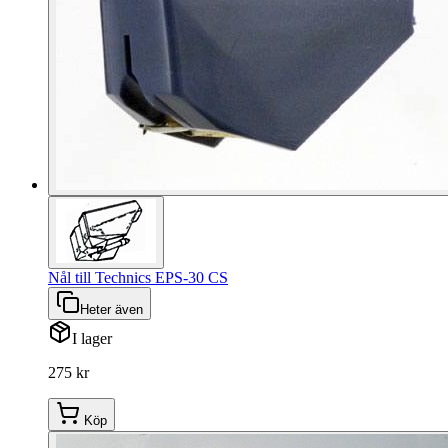
Nål till Technics EPS-30 CS
Heter även
I lager
275 kr
Köp