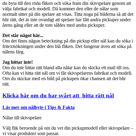
du byta till den röda fliken och söka fram din skivspelare genom att
välja fabrikat och modell. Då kommer den eller de nålar som
normalt sitter på din spelare att visas. Titta noga på bilderna så att det
blir rätt, det är inte ovanligt att spelare har fått andra pickuper under
årens gång eller att de tom såldes med andra pickuper.
Det står något här...
Om det finns någon beteckning på din pickup eller nål kan du söka i
fritextsökningen under den blå fliken. Det fungerar även att söka på
nålens färg.
Jag hittar inte!
Om du inte hittar rätt bland alla nålar kan du skicka ett mail till oss.
Ofta kan vi hitta rätt nål om vi får skivspelarens fabrikat och modell.
Om du skickar med en bild på pickupen ökar chansen att det blir
rätt.
Klicka här om du har svårt att hitta rätt nål
Läs mer om nålbyte i Tips & Fakta
Nålar till skivspelare
Välj flik beroende på om du vet din pickupmodell eller skivspelare –
vi visar produkter som passar.