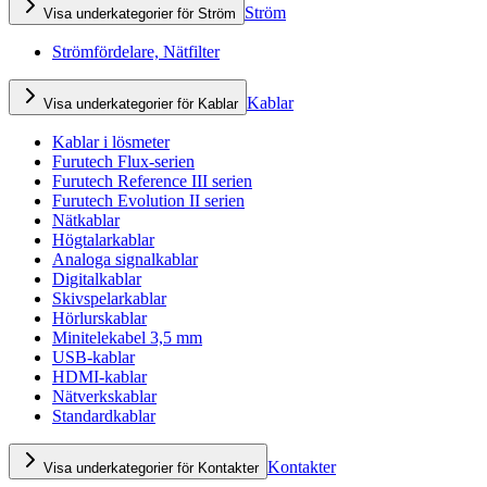
Ström
Visa underkategorier för Ström
Strömfördelare, Nätfilter
Kablar
Visa underkategorier för Kablar
Kablar i lösmeter
Furutech Flux-serien
Furutech Reference III serien
Furutech Evolution II serien
Nätkablar
Högtalarkablar
Analoga signalkablar
Digitalkablar
Skivspelarkablar
Hörlurskablar
Minitelekabel 3,5 mm
USB-kablar
HDMI-kablar
Nätverkskablar
Standardkablar
Kontakter
Visa underkategorier för Kontakter