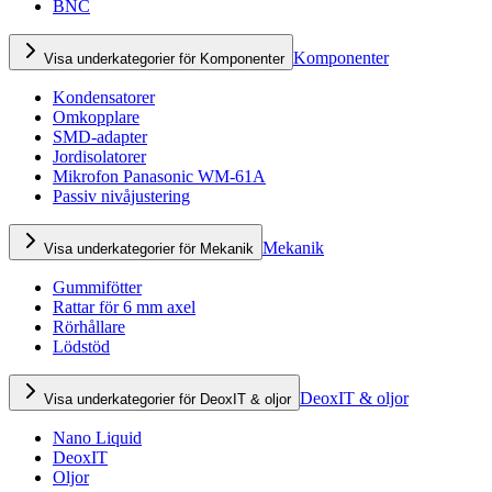
BNC
Komponenter
Visa underkategorier för Komponenter
Kondensatorer
Omkopplare
SMD-adapter
Jordisolatorer
Mikrofon Panasonic WM-61A
Passiv nivåjustering
Mekanik
Visa underkategorier för Mekanik
Gummifötter
Rattar för 6 mm axel
Rörhållare
Lödstöd
DeoxIT & oljor
Visa underkategorier för DeoxIT & oljor
Nano Liquid
DeoxIT
Oljor