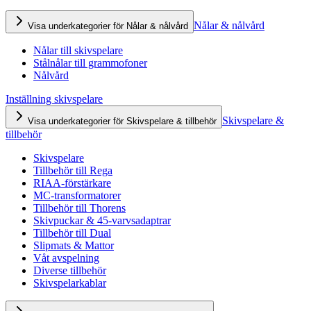
Nålar & nålvård
Visa underkategorier för Nålar & nålvård
Nålar till skivspelare
Stålnålar till grammofoner
Nålvård
Inställning skivspelare
Skivspelare &
Visa underkategorier för Skivspelare & tillbehör
tillbehör
Skivspelare
Tillbehör till Rega
RIAA-förstärkare
MC-transformatorer
Tillbehör till Thorens
Skivpuckar & 45-varvsadaptrar
Tillbehör till Dual
Slipmats & Mattor
Våt avspelning
Diverse tillbehör
Skivspelarkablar