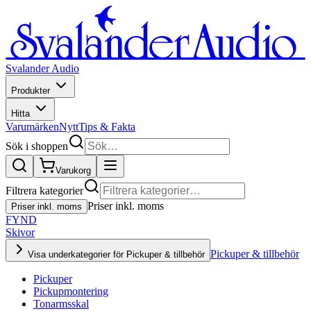
Svalander Audio
Produkter
Hitta
Varumärken
Nytt
Tips & Fakta
Sök i shoppen
Varukorg
Filtrera kategorier
Priser inkl. moms
Priser inkl. moms
FYND
Skivor
Pickuper & tillbehör
Visa underkategorier för Pickuper & tillbehör
Pickuper
Pickupmontering
Tonarmsskal