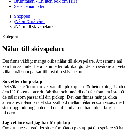
Brumfällan - En liten bok om HiFi
Servicemanualer
Shoppen
/
Nålar & nålvård
/
Nålar till skivspelare
Kategori
Nålar till skivspelare
Det finns väldigt många olika nålar till skivspelare. Att samma nål
kan finnas under flera namn eller fabrikat gör det än svårare att veta
vilken nål som passar till just din skivspelare.
Sök efter din pickup
Det säkraste är om du vet vad din pickup har för beteckning. Under
den blå fliken anger du fabrikat och modell och får fram en lista på
de nålar som passar till din pickup. Det kan finnas många olika
alternativ, ibland är det stor skillnad mellan nålarna som visas, med
stor uppgraderingspotential och ibland är det bara olika färg på
plasten.
Jag vet inte vad jag har för pickup
Om du inte vet vad det sitter för någon pickup på din spelare så kan