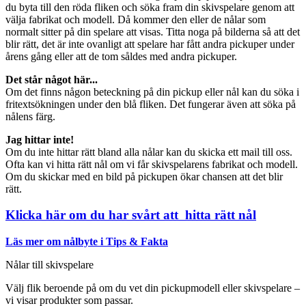
du byta till den röda fliken och söka fram din skivspelare genom att
välja fabrikat och modell. Då kommer den eller de nålar som
normalt sitter på din spelare att visas. Titta noga på bilderna så att det
blir rätt, det är inte ovanligt att spelare har fått andra pickuper under
årens gång eller att de tom såldes med andra pickuper.
Det står något här...
Om det finns någon beteckning på din pickup eller nål kan du söka i
fritextsökningen under den blå fliken. Det fungerar även att söka på
nålens färg.
Jag hittar inte!
Om du inte hittar rätt bland alla nålar kan du skicka ett mail till oss.
Ofta kan vi hitta rätt nål om vi får skivspelarens fabrikat och modell.
Om du skickar med en bild på pickupen ökar chansen att det blir
rätt.
Klicka här om du har svårt att hitta rätt nål
Läs mer om nålbyte i Tips & Fakta
Nålar till skivspelare
Välj flik beroende på om du vet din pickupmodell eller skivspelare –
vi visar produkter som passar.