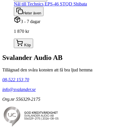
Nål till Technics EPS-46 STQD Shibata
Heter även
3 - 7 dagar
1 870 kr
Köp
Svalander Audio AB
Tillägnad den svåra konsten att få bra ljud hemma
08-522 153 70
info@svalander.se
Org.nr 556329-2175