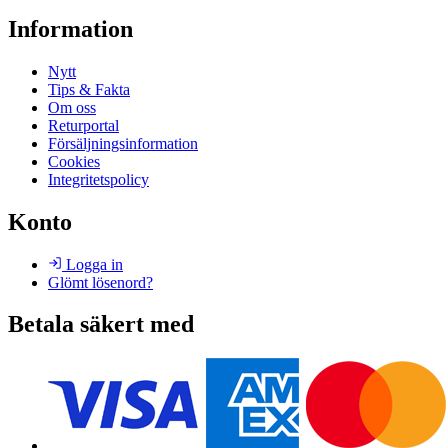
Information
Nytt
Tips & Fakta
Om oss
Returportal
Försäljningsinformation
Cookies
Integritetspolicy
Konto
Logga in
Glömt lösenord?
Betala säkert med