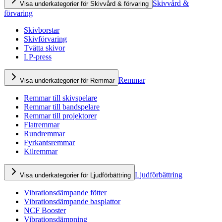
Skivvård &
Visa underkategorier för Skivvård & förvaring
förvaring
Skivborstar
Skivförvaring
Tvätta skivor
LP-press
Remmar
Visa underkategorier för Remmar
Remmar till skivspelare
Remmar till bandspelare
Remmar till projektorer
Flatremmar
Rundremmar
Fyrkantsremmar
Kilremmar
Ljudförbättring
Visa underkategorier för Ljudförbättring
Vibrationsdämpande fötter
Vibrationsdämpande basplattor
NCF Booster
Vibrationsdämpning