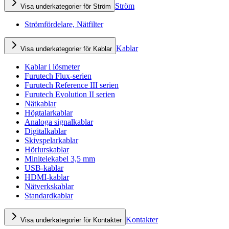
Ström
Visa underkategorier för Ström
Strömfördelare, Nätfilter
Kablar
Visa underkategorier för Kablar
Kablar i lösmeter
Furutech Flux-serien
Furutech Reference III serien
Furutech Evolution II serien
Nätkablar
Högtalarkablar
Analoga signalkablar
Digitalkablar
Skivspelarkablar
Hörlurskablar
Minitelekabel 3,5 mm
USB-kablar
HDMI-kablar
Nätverkskablar
Standardkablar
Kontakter
Visa underkategorier för Kontakter