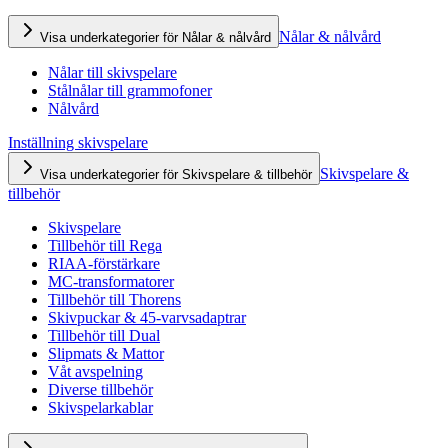
Nålar & nålvård
Visa underkategorier för Nålar & nålvård
Nålar till skivspelare
Stålnålar till grammofoner
Nålvård
Inställning skivspelare
Skivspelare &
Visa underkategorier för Skivspelare & tillbehör
tillbehör
Skivspelare
Tillbehör till Rega
RIAA-förstärkare
MC-transformatorer
Tillbehör till Thorens
Skivpuckar & 45-varvsadaptrar
Tillbehör till Dual
Slipmats & Mattor
Våt avspelning
Diverse tillbehör
Skivspelarkablar