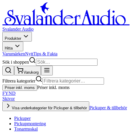
Svalander Audio
Produkter
Hitta
Varumärken
Nytt
Tips & Fakta
Sök i shoppen
Varukorg
Filtrera kategorier
Priser inkl. moms
Priser inkl. moms
FYND
Skivor
Pickuper & tillbehör
Visa underkategorier för Pickuper & tillbehör
Pickuper
Pickupmontering
Tonarmsskal