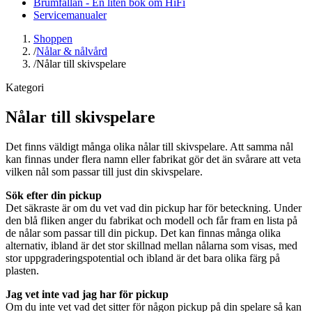
Brumfällan - En liten bok om HiFi
Servicemanualer
Shoppen
/
Nålar & nålvård
/
Nålar till skivspelare
Kategori
Nålar till skivspelare
Det finns väldigt många olika nålar till skivspelare. Att samma nål
kan finnas under flera namn eller fabrikat gör det än svårare att veta
vilken nål som passar till just din skivspelare.
Sök efter din pickup
Det säkraste är om du vet vad din pickup har för beteckning. Under
den blå fliken anger du fabrikat och modell och får fram en lista på
de nålar som passar till din pickup. Det kan finnas många olika
alternativ, ibland är det stor skillnad mellan nålarna som visas, med
stor uppgraderingspotential och ibland är det bara olika färg på
plasten.
Jag vet inte vad jag har för pickup
Om du inte vet vad det sitter för någon pickup på din spelare så kan