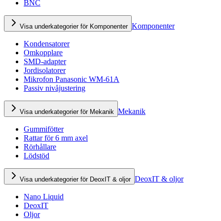
BNC
Komponenter
Visa underkategorier för Komponenter
Kondensatorer
Omkopplare
SMD-adapter
Jordisolatorer
Mikrofon Panasonic WM-61A
Passiv nivåjustering
Mekanik
Visa underkategorier för Mekanik
Gummifötter
Rattar för 6 mm axel
Rörhållare
Lödstöd
DeoxIT & oljor
Visa underkategorier för DeoxIT & oljor
Nano Liquid
DeoxIT
Oljor