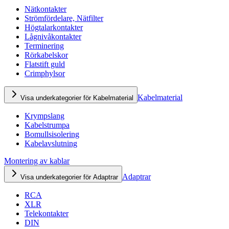
Nätkontakter
Strömfördelare, Nätfilter
Högtalarkontakter
Lågnivåkontakter
Terminering
Rörkabelskor
Flatstift guld
Crimphylsor
Kabelmaterial
Visa underkategorier för Kabelmaterial
Krympslang
Kabelstrumpa
Bomullsisolering
Kabelavslutning
Montering av kablar
Adaptrar
Visa underkategorier för Adaptrar
RCA
XLR
Telekontakter
DIN