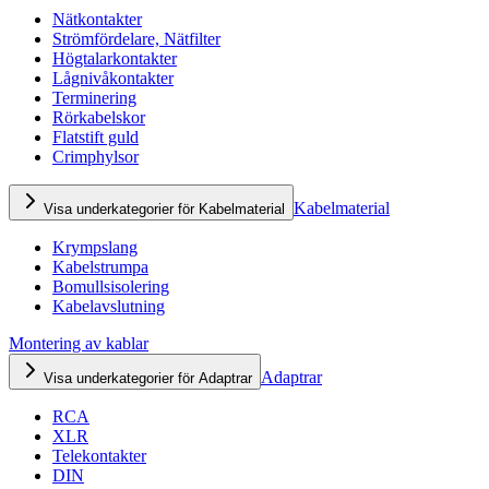
Nätkontakter
Strömfördelare, Nätfilter
Högtalarkontakter
Lågnivåkontakter
Terminering
Rörkabelskor
Flatstift guld
Crimphylsor
Kabelmaterial
Visa underkategorier för Kabelmaterial
Krympslang
Kabelstrumpa
Bomullsisolering
Kabelavslutning
Montering av kablar
Adaptrar
Visa underkategorier för Adaptrar
RCA
XLR
Telekontakter
DIN