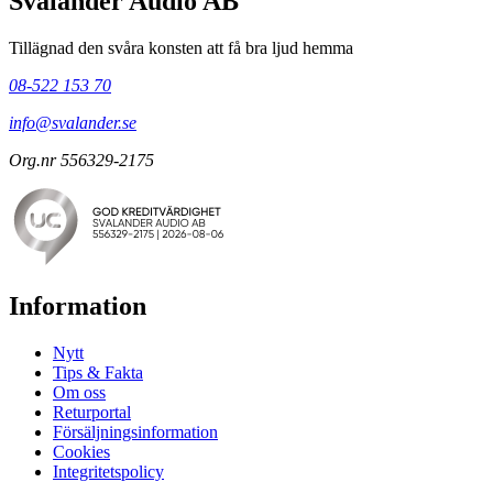
Svalander Audio AB
Tillägnad den svåra konsten att få bra ljud hemma
08-522 153 70
info@svalander.se
Org.nr 556329-2175
Information
Nytt
Tips & Fakta
Om oss
Returportal
Försäljningsinformation
Cookies
Integritetspolicy