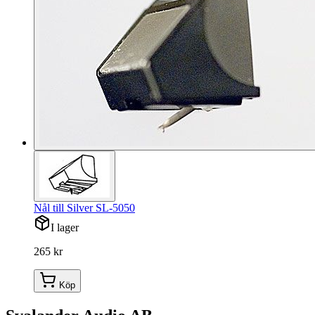
Nål till Silver SL-5050
I lager
265 kr
Köp