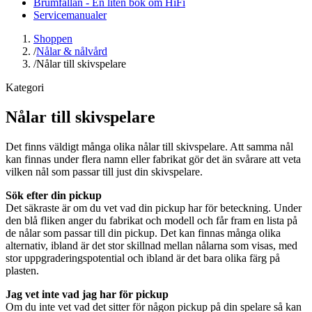
Brumfällan - En liten bok om HiFi
Servicemanualer
Shoppen
/
Nålar & nålvård
/
Nålar till skivspelare
Kategori
Nålar till skivspelare
Det finns väldigt många olika nålar till skivspelare. Att samma nål
kan finnas under flera namn eller fabrikat gör det än svårare att veta
vilken nål som passar till just din skivspelare.
Sök efter din pickup
Det säkraste är om du vet vad din pickup har för beteckning. Under
den blå fliken anger du fabrikat och modell och får fram en lista på
de nålar som passar till din pickup. Det kan finnas många olika
alternativ, ibland är det stor skillnad mellan nålarna som visas, med
stor uppgraderingspotential och ibland är det bara olika färg på
plasten.
Jag vet inte vad jag har för pickup
Om du inte vet vad det sitter för någon pickup på din spelare så kan