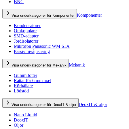
BNC
Komponenter
Visa underkategorier för Komponenter
Kondensatorer
Omkopplare
SMD-adapter
Jordisolatorer
Mikrofon Panasonic WM-61A
Passiv nivåjustering
Mekanik
Visa underkategorier för Mekanik
Gummifötter
Rattar för 6 mm axel
Rörhållare
Lödstöd
DeoxIT & oljor
Visa underkategorier för DeoxIT & oljor
Nano Liquid
DeoxIT
Oljor