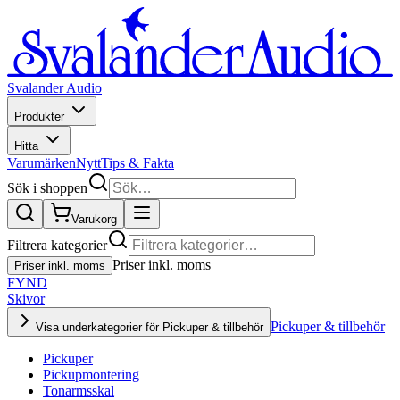
Svalander Audio
Produkter
Hitta
Varumärken
Nytt
Tips & Fakta
Sök i shoppen
Varukorg
Filtrera kategorier
Priser inkl. moms
Priser inkl. moms
FYND
Skivor
Pickuper & tillbehör
Visa underkategorier för Pickuper & tillbehör
Pickuper
Pickupmontering
Tonarmsskal