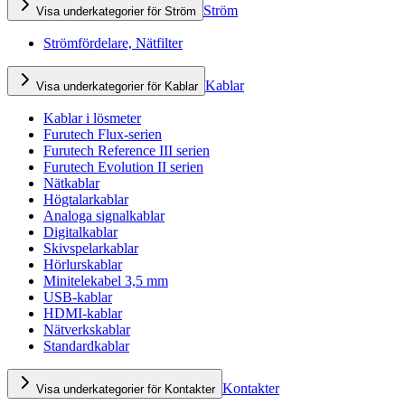
Ström
Visa underkategorier för Ström
Strömfördelare, Nätfilter
Kablar
Visa underkategorier för Kablar
Kablar i lösmeter
Furutech Flux-serien
Furutech Reference III serien
Furutech Evolution II serien
Nätkablar
Högtalarkablar
Analoga signalkablar
Digitalkablar
Skivspelarkablar
Hörlurskablar
Minitelekabel 3,5 mm
USB-kablar
HDMI-kablar
Nätverkskablar
Standardkablar
Kontakter
Visa underkategorier för Kontakter