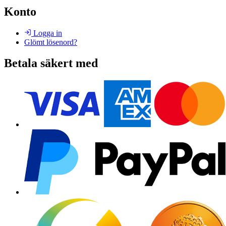
Konto
Logga in
Glömt lösenord?
Betala säkert med