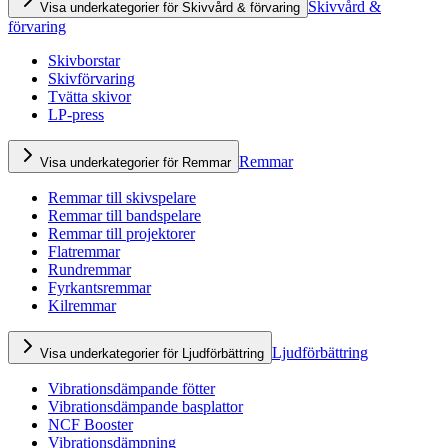
Skivvård &
Visa underkategorier för Skivvård & förvaring
förvaring
Skivborstar
Skivförvaring
Tvätta skivor
LP-press
Remmar
Visa underkategorier för Remmar
Remmar till skivspelare
Remmar till bandspelare
Remmar till projektorer
Flatremmar
Rundremmar
Fyrkantsremmar
Kilremmar
Ljudförbättring
Visa underkategorier för Ljudförbättring
Vibrationsdämpande fötter
Vibrationsdämpande basplattor
NCF Booster
Vibrationsdämpning