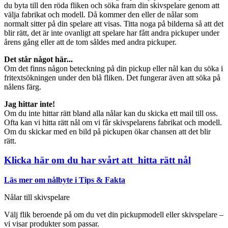
du byta till den röda fliken och söka fram din skivspelare genom att
välja fabrikat och modell. Då kommer den eller de nålar som
normalt sitter på din spelare att visas. Titta noga på bilderna så att det
blir rätt, det är inte ovanligt att spelare har fått andra pickuper under
årens gång eller att de tom såldes med andra pickuper.
Det står något här...
Om det finns någon beteckning på din pickup eller nål kan du söka i
fritextsökningen under den blå fliken. Det fungerar även att söka på
nålens färg.
Jag hittar inte!
Om du inte hittar rätt bland alla nålar kan du skicka ett mail till oss.
Ofta kan vi hitta rätt nål om vi får skivspelarens fabrikat och modell.
Om du skickar med en bild på pickupen ökar chansen att det blir
rätt.
Klicka här om du har svårt att hitta rätt nål
Läs mer om nålbyte i Tips & Fakta
Nålar till skivspelare
Välj flik beroende på om du vet din pickupmodell eller skivspelare –
vi visar produkter som passar.