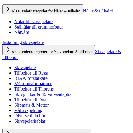
Nålar & nålvård
Visa underkategorier för Nålar & nålvård
Nålar till skivspelare
Stålnålar till grammofoner
Nålvård
Inställning skivspelare
Skivspelare &
Visa underkategorier för Skivspelare & tillbehör
tillbehör
Skivspelare
Tillbehör till Rega
RIAA-förstärkare
MC-transformatorer
Tillbehör till Thorens
Skivpuckar & 45-varvsadaptrar
Tillbehör till Dual
Slipmats & Mattor
Våt avspelning
Diverse tillbehör
Skivspelarkablar