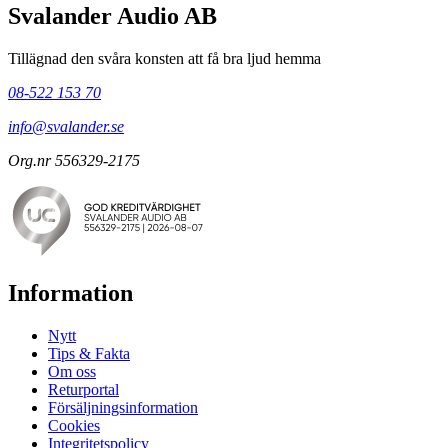
Svalander Audio AB
Tillägnad den svåra konsten att få bra ljud hemma
08-522 153 70
info@svalander.se
Org.nr 556329-2175
Information
Nytt
Tips & Fakta
Om oss
Returportal
Försäljningsinformation
Cookies
Integritetspolicy