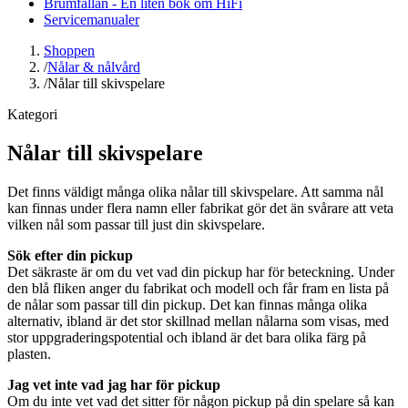
Brumfällan - En liten bok om HiFi
Servicemanualer
Shoppen
/
Nålar & nålvård
/
Nålar till skivspelare
Kategori
Nålar till skivspelare
Det finns väldigt många olika nålar till skivspelare. Att samma nål
kan finnas under flera namn eller fabrikat gör det än svårare att veta
vilken nål som passar till just din skivspelare.
Sök efter din pickup
Det säkraste är om du vet vad din pickup har för beteckning. Under
den blå fliken anger du fabrikat och modell och får fram en lista på
de nålar som passar till din pickup. Det kan finnas många olika
alternativ, ibland är det stor skillnad mellan nålarna som visas, med
stor uppgraderingspotential och ibland är det bara olika färg på
plasten.
Jag vet inte vad jag har för pickup
Om du inte vet vad det sitter för någon pickup på din spelare så kan