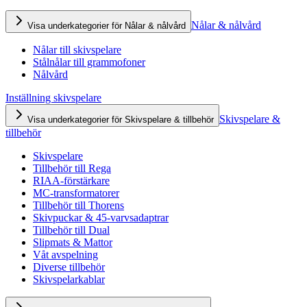
Nålar & nålvård
Visa underkategorier för Nålar & nålvård
Nålar till skivspelare
Stålnålar till grammofoner
Nålvård
Inställning skivspelare
Skivspelare &
Visa underkategorier för Skivspelare & tillbehör
tillbehör
Skivspelare
Tillbehör till Rega
RIAA-förstärkare
MC-transformatorer
Tillbehör till Thorens
Skivpuckar & 45-varvsadaptrar
Tillbehör till Dual
Slipmats & Mattor
Våt avspelning
Diverse tillbehör
Skivspelarkablar