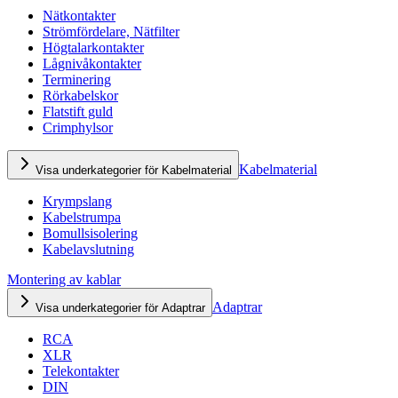
Nätkontakter
Strömfördelare, Nätfilter
Högtalarkontakter
Lågnivåkontakter
Terminering
Rörkabelskor
Flatstift guld
Crimphylsor
Kabelmaterial
Visa underkategorier för Kabelmaterial
Krympslang
Kabelstrumpa
Bomullsisolering
Kabelavslutning
Montering av kablar
Adaptrar
Visa underkategorier för Adaptrar
RCA
XLR
Telekontakter
DIN