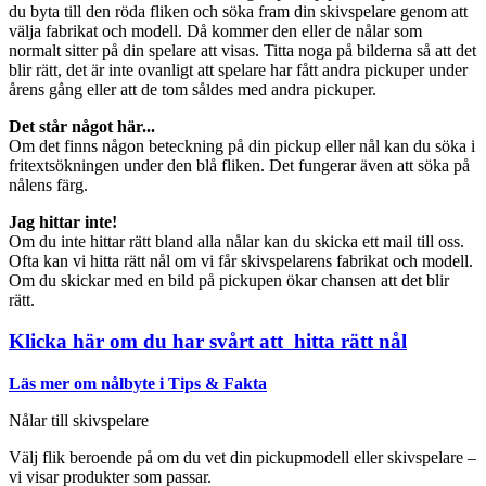
du byta till den röda fliken och söka fram din skivspelare genom att
välja fabrikat och modell. Då kommer den eller de nålar som
normalt sitter på din spelare att visas. Titta noga på bilderna så att det
blir rätt, det är inte ovanligt att spelare har fått andra pickuper under
årens gång eller att de tom såldes med andra pickuper.
Det står något här...
Om det finns någon beteckning på din pickup eller nål kan du söka i
fritextsökningen under den blå fliken. Det fungerar även att söka på
nålens färg.
Jag hittar inte!
Om du inte hittar rätt bland alla nålar kan du skicka ett mail till oss.
Ofta kan vi hitta rätt nål om vi får skivspelarens fabrikat och modell.
Om du skickar med en bild på pickupen ökar chansen att det blir
rätt.
Klicka här om du har svårt att hitta rätt nål
Läs mer om nålbyte i Tips & Fakta
Nålar till skivspelare
Välj flik beroende på om du vet din pickupmodell eller skivspelare –
vi visar produkter som passar.