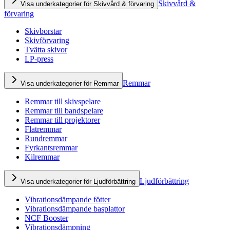
Skivvård &
Visa underkategorier för Skivvård & förvaring
förvaring
Skivborstar
Skivförvaring
Tvätta skivor
LP-press
Remmar
Visa underkategorier för Remmar
Remmar till skivspelare
Remmar till bandspelare
Remmar till projektorer
Flatremmar
Rundremmar
Fyrkantsremmar
Kilremmar
Ljudförbättring
Visa underkategorier för Ljudförbättring
Vibrationsdämpande fötter
Vibrationsdämpande basplattor
NCF Booster
Vibrationsdämpning