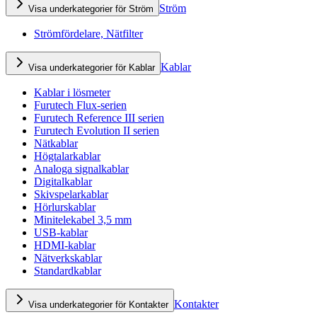
Ström
Visa underkategorier för Ström
Strömfördelare, Nätfilter
Kablar
Visa underkategorier för Kablar
Kablar i lösmeter
Furutech Flux-serien
Furutech Reference III serien
Furutech Evolution II serien
Nätkablar
Högtalarkablar
Analoga signalkablar
Digitalkablar
Skivspelarkablar
Hörlurskablar
Minitelekabel 3,5 mm
USB-kablar
HDMI-kablar
Nätverkskablar
Standardkablar
Kontakter
Visa underkategorier för Kontakter