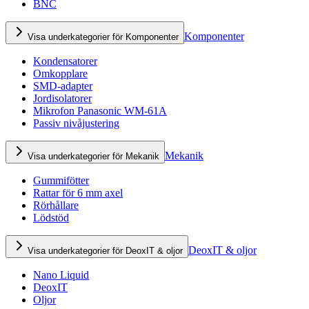
BNC
Komponenter
Visa underkategorier för Komponenter
Kondensatorer
Omkopplare
SMD-adapter
Jordisolatorer
Mikrofon Panasonic WM-61A
Passiv nivåjustering
Mekanik
Visa underkategorier för Mekanik
Gummifötter
Rattar för 6 mm axel
Rörhållare
Lödstöd
DeoxIT & oljor
Visa underkategorier för DeoxIT & oljor
Nano Liquid
DeoxIT
Oljor