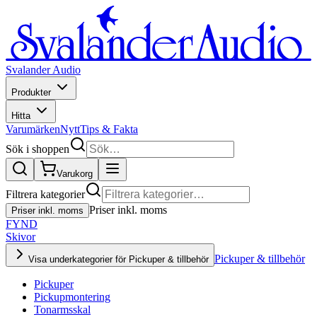
Svalander Audio
Produkter
Hitta
Varumärken
Nytt
Tips & Fakta
Sök i shoppen
Varukorg
Filtrera kategorier
Priser inkl. moms
Priser inkl. moms
FYND
Skivor
Pickuper & tillbehör
Visa underkategorier för Pickuper & tillbehör
Pickuper
Pickupmontering
Tonarmsskal