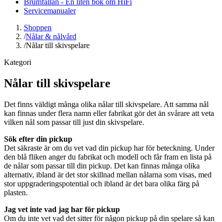
Brumfällan - En liten bok om HiFi
Servicemanualer
Shoppen
/
Nålar & nålvård
/
Nålar till skivspelare
Kategori
Nålar till skivspelare
Det finns väldigt många olika nålar till skivspelare. Att samma nål
kan finnas under flera namn eller fabrikat gör det än svårare att veta
vilken nål som passar till just din skivspelare.
Sök efter din pickup
Det säkraste är om du vet vad din pickup har för beteckning. Under
den blå fliken anger du fabrikat och modell och får fram en lista på
de nålar som passar till din pickup. Det kan finnas många olika
alternativ, ibland är det stor skillnad mellan nålarna som visas, med
stor uppgraderingspotential och ibland är det bara olika färg på
plasten.
Jag vet inte vad jag har för pickup
Om du inte vet vad det sitter för någon pickup på din spelare så kan