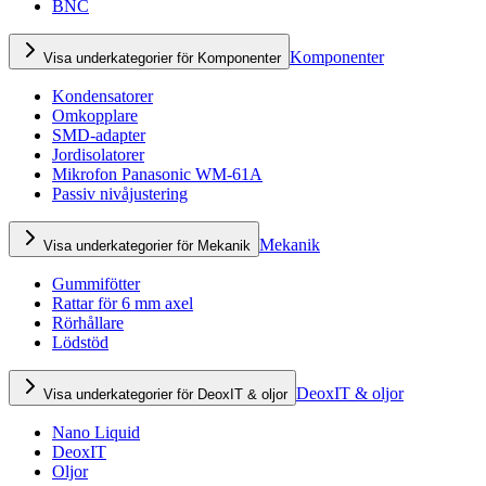
BNC
Komponenter
Visa underkategorier för Komponenter
Kondensatorer
Omkopplare
SMD-adapter
Jordisolatorer
Mikrofon Panasonic WM-61A
Passiv nivåjustering
Mekanik
Visa underkategorier för Mekanik
Gummifötter
Rattar för 6 mm axel
Rörhållare
Lödstöd
DeoxIT & oljor
Visa underkategorier för DeoxIT & oljor
Nano Liquid
DeoxIT
Oljor