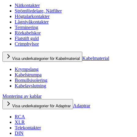
Nätkontakter
Strömfördelare, Nätfilter
Högtalarkontakter
Lågnivåkontakter
Terminering
Rörkabelskor
Flatstift guld
Crimphylsor
Kabelmaterial
Visa underkategorier för Kabelmaterial
Krympslang
Kabelstrumpa
Bomullsisolering
Kabelavslutning
Montering av kablar
Adaptrar
Visa underkategorier för Adaptrar
RCA
XLR
Telekontakter
DIN