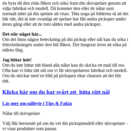
du byta till den röda fliken och söka fram din skivspelare genom att
välja fabrikat och modell. Då kommer den eller de nålar som
normalt sitter på din spelare att visas. Titta noga på bilderna så att det
blir rätt, det är inte ovanligt att spelare har fått andra pickuper under
årens gång eller att de tom såldes med andra pickuper.
Det står något här...
Om det finns någon beteckning på din pickup eller nål kan du söka i
fritextsökningen under den blå fliken. Det fungerar även att söka på
nålens färg.
Jag hittar inte!
Om du inte hittar rätt bland alla nålar kan du skicka ett mail till oss.
Ofta kan vi hitta rätt nål om vi får skivspelarens fabrikat och modell.
Om du skickar med en bild på pickupen ökar chansen att det blir
rätt.
Klicka här om du har svårt att hitta rätt nål
Läs mer om nålbyte i Tips & Fakta
Nålar till skivspelare
Välj flik beroende på om du vet din pickupmodell eller skivspelare –
vi visar produkter som passar.