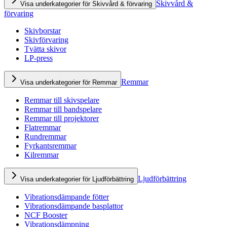
Skivvård &
Visa underkategorier för Skivvård & förvaring
förvaring
Skivborstar
Skivförvaring
Tvätta skivor
LP-press
Remmar
Visa underkategorier för Remmar
Remmar till skivspelare
Remmar till bandspelare
Remmar till projektorer
Flatremmar
Rundremmar
Fyrkantsremmar
Kilremmar
Ljudförbättring
Visa underkategorier för Ljudförbättring
Vibrationsdämpande fötter
Vibrationsdämpande basplattor
NCF Booster
Vibrationsdämpning