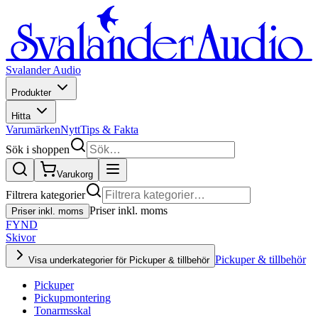
Svalander Audio
Produkter
Hitta
Varumärken
Nytt
Tips & Fakta
Sök i shoppen
Varukorg
Filtrera kategorier
Priser inkl. moms
Priser inkl. moms
FYND
Skivor
Pickuper & tillbehör
Visa underkategorier för Pickuper & tillbehör
Pickuper
Pickupmontering
Tonarmsskal