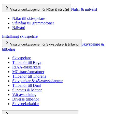
Nålar & nålvård
Visa underkategorier för Nålar & nålvård
Nålar till skivspelare
Stålnålar till grammofoner
Nålvård
Inställning skivspelare
Skivspelare &
Visa underkategorier för Skivspelare & tillbehör
tillbehör
Skivspelare
Tillbehör till Rega
RIAA-förstärkare
MC-transformatorer
Tillbehör till Thorens
Skivpuckar & 45-varvsadaptrar
Tillbehör till Dual
Slipmats & Mattor
Våt avspelning
Diverse tillbehör
Skivspelarkablar