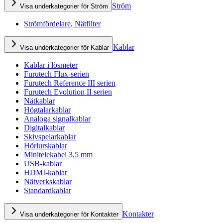
Ström
Visa underkategorier för Ström
Strömfördelare, Nätfilter
Kablar
Visa underkategorier för Kablar
Kablar i lösmeter
Furutech Flux-serien
Furutech Reference III serien
Furutech Evolution II serien
Nätkablar
Högtalarkablar
Analoga signalkablar
Digitalkablar
Skivspelarkablar
Hörlurskablar
Minitelekabel 3,5 mm
USB-kablar
HDMI-kablar
Nätverkskablar
Standardkablar
Kontakter
Visa underkategorier för Kontakter