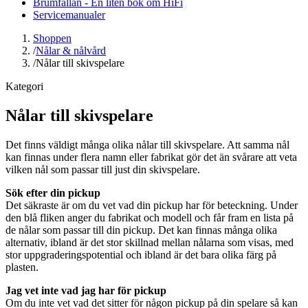
Brumfällan - En liten bok om HiFi
Servicemanualer
Shoppen
/
Nålar & nålvård
/
Nålar till skivspelare
Kategori
Nålar till skivspelare
Det finns väldigt många olika nålar till skivspelare. Att samma nål
kan finnas under flera namn eller fabrikat gör det än svårare att veta
vilken nål som passar till just din skivspelare.
Sök efter din pickup
Det säkraste är om du vet vad din pickup har för beteckning. Under
den blå fliken anger du fabrikat och modell och får fram en lista på
de nålar som passar till din pickup. Det kan finnas många olika
alternativ, ibland är det stor skillnad mellan nålarna som visas, med
stor uppgraderingspotential och ibland är det bara olika färg på
plasten.
Jag vet inte vad jag har för pickup
Om du inte vet vad det sitter för någon pickup på din spelare så kan