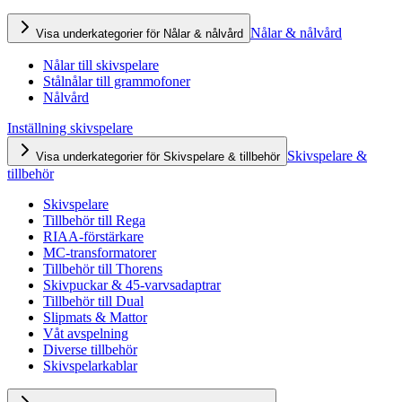
Nålar & nålvård
Visa underkategorier för Nålar & nålvård
Nålar till skivspelare
Stålnålar till grammofoner
Nålvård
Inställning skivspelare
Skivspelare &
Visa underkategorier för Skivspelare & tillbehör
tillbehör
Skivspelare
Tillbehör till Rega
RIAA-förstärkare
MC-transformatorer
Tillbehör till Thorens
Skivpuckar & 45-varvsadaptrar
Tillbehör till Dual
Slipmats & Mattor
Våt avspelning
Diverse tillbehör
Skivspelarkablar