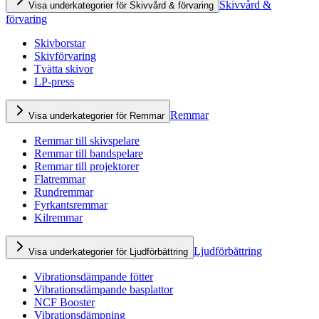
Skivvård &
Visa underkategorier för Skivvård & förvaring
förvaring
Skivborstar
Skivförvaring
Tvätta skivor
LP-press
Remmar
Visa underkategorier för Remmar
Remmar till skivspelare
Remmar till bandspelare
Remmar till projektorer
Flatremmar
Rundremmar
Fyrkantsremmar
Kilremmar
Ljudförbättring
Visa underkategorier för Ljudförbättring
Vibrationsdämpande fötter
Vibrationsdämpande basplattor
NCF Booster
Vibrationsdämpning