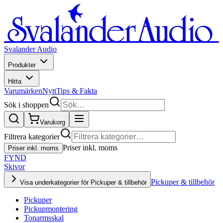
Svalander Audio
Produkter
Hitta
Varumärken
Nytt
Tips & Fakta
Sök i shoppen
Varukorg
Filtrera kategorier
Priser inkl. moms
Priser inkl. moms
FYND
Skivor
Pickuper & tillbehör
Visa underkategorier för Pickuper & tillbehör
Pickuper
Pickupmontering
Tonarmsskal