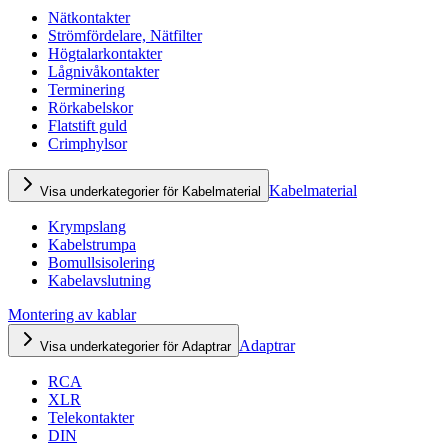
Nätkontakter
Strömfördelare, Nätfilter
Högtalarkontakter
Lågnivåkontakter
Terminering
Rörkabelskor
Flatstift guld
Crimphylsor
Kabelmaterial
Visa underkategorier för Kabelmaterial
Krympslang
Kabelstrumpa
Bomullsisolering
Kabelavslutning
Montering av kablar
Adaptrar
Visa underkategorier för Adaptrar
RCA
XLR
Telekontakter
DIN