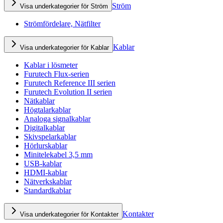
Ström
Visa underkategorier för Ström
Strömfördelare, Nätfilter
Kablar
Visa underkategorier för Kablar
Kablar i lösmeter
Furutech Flux-serien
Furutech Reference III serien
Furutech Evolution II serien
Nätkablar
Högtalarkablar
Analoga signalkablar
Digitalkablar
Skivspelarkablar
Hörlurskablar
Minitelekabel 3,5 mm
USB-kablar
HDMI-kablar
Nätverkskablar
Standardkablar
Kontakter
Visa underkategorier för Kontakter