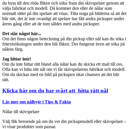
du byta till den röda fliken och söka fram din skivspelare genom att
välja fabrikat och modell. Då kommer den eller de nålar som
normalt sitter på din spelare att visas. Titta noga på bilderna så att det
blir rätt, det är inte ovanligt att spelare har fått andra pickuper under
årens gång eller att de tom såldes med andra pickuper.
Det står något här...
Om det finns någon beteckning på din pickup eller nål kan du söka i
fritextsökningen under den blå fliken. Det fungerar även att söka på
nålens färg.
Jag hittar inte!
Om du inte hittar rätt bland alla nålar kan du skicka ett mail till oss.
Ofta kan vi hitta rätt nål om vi får skivspelarens fabrikat och modell.
Om du skickar med en bild på pickupen ökar chansen att det blir
rätt.
Klicka här om du har svårt att hitta rätt nål
Läs mer om nålbyte i Tips & Fakta
Nålar till skivspelare
Välj flik beroende på om du vet din pickupmodell eller skivspelare –
vi visar produkter som passar.