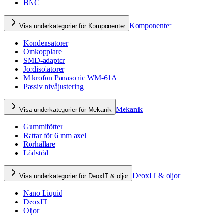
BNC
Komponenter
Visa underkategorier för Komponenter
Kondensatorer
Omkopplare
SMD-adapter
Jordisolatorer
Mikrofon Panasonic WM-61A
Passiv nivåjustering
Mekanik
Visa underkategorier för Mekanik
Gummifötter
Rattar för 6 mm axel
Rörhållare
Lödstöd
DeoxIT & oljor
Visa underkategorier för DeoxIT & oljor
Nano Liquid
DeoxIT
Oljor