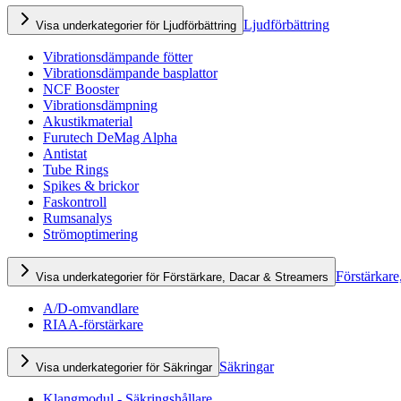
Ljudförbättring
Visa underkategorier för Ljudförbättring
Vibrationsdämpande fötter
Vibrationsdämpande basplattor
NCF Booster
Vibrationsdämpning
Akustikmaterial
Furutech DeMag Alpha
Antistat
Tube Rings
Spikes & brickor
Faskontroll
Rumsanalys
Strömoptimering
Förstärkare
Visa underkategorier för Förstärkare, Dacar & Streamers
A/D-omvandlare
RIAA-förstärkare
Säkringar
Visa underkategorier för Säkringar
Klangmodul - Säkringshållare