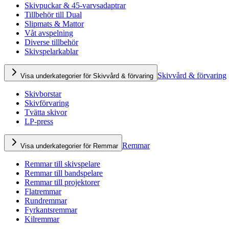
Skivpuckar & 45-varvsadaptrar
Tillbehör till Dual
Slipmats & Mattor
Våt avspelning
Diverse tillbehör
Skivspelarkablar
Skivvård & förvaring
Visa underkategorier för Skivvård & förvaring
Skivborstar
Skivförvaring
Tvätta skivor
LP-press
Remmar
Visa underkategorier för Remmar
Remmar till skivspelare
Remmar till bandspelare
Remmar till projektorer
Flatremmar
Rundremmar
Fyrkantsremmar
Kilremmar