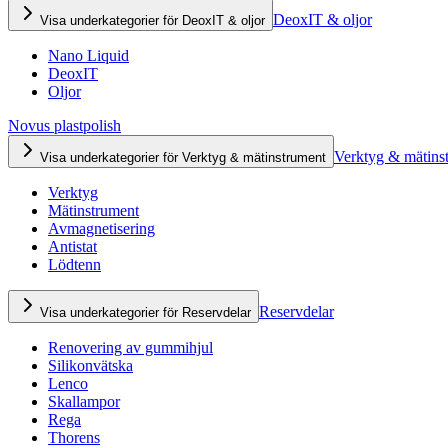
DeoxIT & oljor
Visa underkategorier för DeoxIT & oljor
Nano Liquid
DeoxIT
Oljor
Novus plastpolish
Verktyg & mätins
Visa underkategorier för Verktyg & mätinstrument
Verktyg
Mätinstrument
Avmagnetisering
Antistat
Lödtenn
Reservdelar
Visa underkategorier för Reservdelar
Renovering av gummihjul
Silikonvätska
Lenco
Skallampor
Rega
Thorens