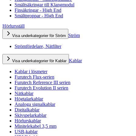
Smältsäkringar till Klangmodul
Finsäkringar - High End
Smältproppar - High End
Hörlursställ
Ström
Visa underkategorier för Ström
Strömfördelare, Nätfilter
Kablar
Visa underkategorier för Kablar
Kablar i lösmeter
Furutech Flux-serien
Furutech Reference III serien
Furutech Evolution II serien
Nätkablar
Högtalarkablar
Analoga signalkablar
Digitalkablar
Skivspelarkablar
Hörlurskablar
Minitelekabel 3,5 mm
USB-kablar