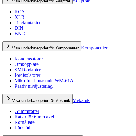
Adaptrar
Visa underkategorier för Adaptrar
RCA
XLR
Telekontakter
DIN
BNC
Komponenter
Visa underkategorier för Komponenter
Kondensatorer
Omkopplare
SMD-adapter
Jordisolatorer
Mikrofon Panasonic WM-61A
Passiv nivåjustering
Mekanik
Visa underkategorier för Mekanik
Gummifötter
Rattar för 6 mm axel
Rörhållare
Lödstöd