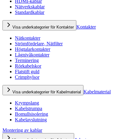
HDMI-kablar
Nätverkskablar
Standardkablar
Kontakter
Visa underkategorier för Kontakter
Nätkontakter
Strömfördelare, Nätfilter
Högtalarkontakter
Lågnivåkontakter
Terminering
Rörkabelskor
Flatstift guld
Crimphylsor
Kabelmaterial
Visa underkategorier för Kabelmaterial
Krympslang
Kabelstrumpa
Bomullsisolering
Kabelavslutning
Montering av kablar