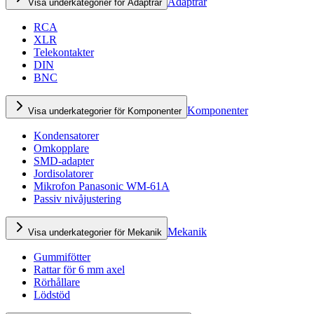
Adaptrar
Visa underkategorier för Adaptrar
RCA
XLR
Telekontakter
DIN
BNC
Komponenter
Visa underkategorier för Komponenter
Kondensatorer
Omkopplare
SMD-adapter
Jordisolatorer
Mikrofon Panasonic WM-61A
Passiv nivåjustering
Mekanik
Visa underkategorier för Mekanik
Gummifötter
Rattar för 6 mm axel
Rörhållare
Lödstöd