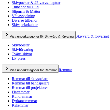
Skivpuckar & 45-varvsadaptrar
Tillbehör till Dual
Slipmats & Mattor
Våt avspelning
Diverse tillbehör
Skivspelarkablar
Skivvård & förvaring
Visa underkategorier för Skivvård & förvaring
Skivborstar
Skivförvaring
Tvätta skivor
LP-press
Remmar
Visa underkategorier för Remmar
Remmar till skivspelare
Remmar till bandspelare
Remmar till projektorer
Flatremmar
Rundremmar
Fyrkantsremmar
Kilremmar