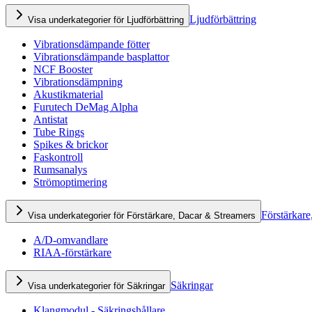
Ljudförbättring
Visa underkategorier för Ljudförbättring
Vibrationsdämpande fötter
Vibrationsdämpande basplattor
NCF Booster
Vibrationsdämpning
Akustikmaterial
Furutech DeMag Alpha
Antistat
Tube Rings
Spikes & brickor
Faskontroll
Rumsanalys
Strömoptimering
Förstärkare
Visa underkategorier för Förstärkare, Dacar & Streamers
A/D-omvandlare
RIAA-förstärkare
Säkringar
Visa underkategorier för Säkringar
Klangmodul - Säkringshållare