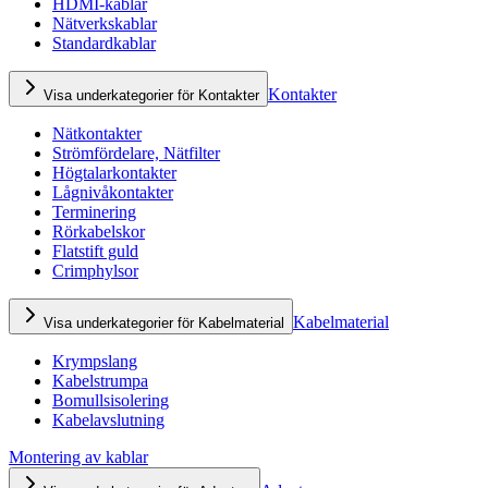
HDMI-kablar
Nätverkskablar
Standardkablar
Kontakter
Visa underkategorier för Kontakter
Nätkontakter
Strömfördelare, Nätfilter
Högtalarkontakter
Lågnivåkontakter
Terminering
Rörkabelskor
Flatstift guld
Crimphylsor
Kabelmaterial
Visa underkategorier för Kabelmaterial
Krympslang
Kabelstrumpa
Bomullsisolering
Kabelavslutning
Montering av kablar