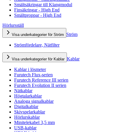
Smältsäkringar till Klangmodul
Finsäkringar - High End
Smältproppar - High End
Hörlursställ
Ström
Visa underkategorier för Ström
Strömfördelare, Nätfilter
Kablar
Visa underkategorier för Kablar
Kablar i lösmeter
Furutech Flux-serien
Furutech Reference III serien
Furutech Evolution II serien
Nätkablar
Högtalarkablar
Analoga signalkablar
Digitalkablar
Skivspelarkablar
Hörlurskablar
Minitelekabel 3,5 mm
USB-kablar