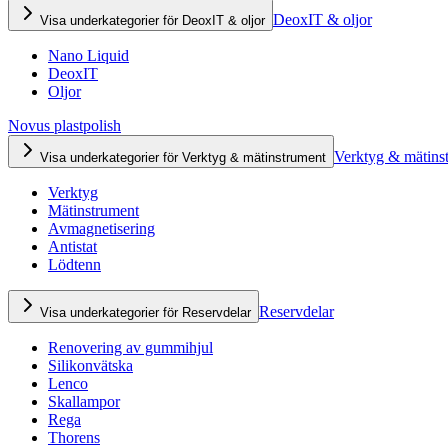
DeoxIT & oljor
Visa underkategorier för DeoxIT & oljor
Nano Liquid
DeoxIT
Oljor
Novus plastpolish
Verktyg & mätins
Visa underkategorier för Verktyg & mätinstrument
Verktyg
Mätinstrument
Avmagnetisering
Antistat
Lödtenn
Reservdelar
Visa underkategorier för Reservdelar
Renovering av gummihjul
Silikonvätska
Lenco
Skallampor
Rega
Thorens