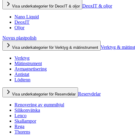
DeoxIT & oljor
Visa underkategorier för DeoxIT & oljor
Nano Liquid
DeoxIT
Oljor
Novus plastpolish
Verktyg & mätins
Visa underkategorier för Verktyg & mätinstrument
Verktyg
Mätinstrument
Avmagnetisering
Antistat
Lödtenn
Reservdelar
Visa underkategorier för Reservdelar
Renovering av gummihjul
Silikonvätska
Lenco
Skallampor
Rega
Thorens