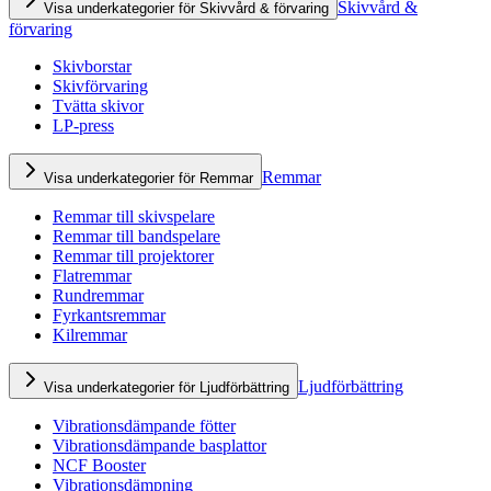
Skivvård &
Visa underkategorier för Skivvård & förvaring
förvaring
Skivborstar
Skivförvaring
Tvätta skivor
LP-press
Remmar
Visa underkategorier för Remmar
Remmar till skivspelare
Remmar till bandspelare
Remmar till projektorer
Flatremmar
Rundremmar
Fyrkantsremmar
Kilremmar
Ljudförbättring
Visa underkategorier för Ljudförbättring
Vibrationsdämpande fötter
Vibrationsdämpande basplattor
NCF Booster
Vibrationsdämpning