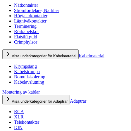
Nätkontakter
Strömfördelare, Nätfilter
Högtalarkontakter
Lågnivåkontakter
Terminering
Rörkabelskor
Flatstift guld
Crimphylsor
Kabelmaterial
Visa underkategorier för Kabelmaterial
Krympslang
Kabelstrumpa
Bomullsisolering
Kabelavslutning
Montering av kablar
Adaptrar
Visa underkategorier för Adaptrar
RCA
XLR
Telekontakter
DIN