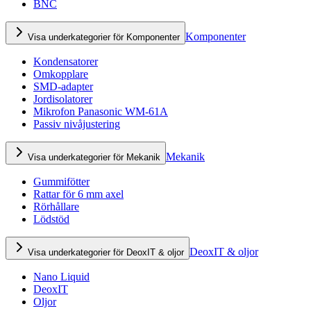
BNC
Komponenter
Visa underkategorier för Komponenter
Kondensatorer
Omkopplare
SMD-adapter
Jordisolatorer
Mikrofon Panasonic WM-61A
Passiv nivåjustering
Mekanik
Visa underkategorier för Mekanik
Gummifötter
Rattar för 6 mm axel
Rörhållare
Lödstöd
DeoxIT & oljor
Visa underkategorier för DeoxIT & oljor
Nano Liquid
DeoxIT
Oljor