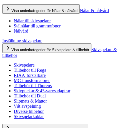
Nålar & nålvård
Visa underkategorier för Nålar & nålvård
Nålar till skivspelare
Stålnålar till grammofoner
Nålvård
Inställning skivspelare
Skivspelare &
Visa underkategorier för Skivspelare & tillbehör
tillbehör
Skivspelare
Tillbehör till Rega
RIAA-förstärkare
MC-transformatorer
Tillbehör till Thorens
Skivpuckar & 45-varvsadaptrar
Tillbehör till Dual
Slipmats & Mattor
Våt avspelning
Diverse tillbehör
Skivspelarkablar