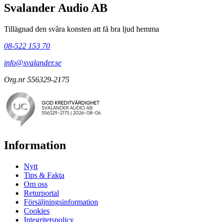
Svalander Audio AB
Tillägnad den svåra konsten att få bra ljud hemma
08-522 153 70
info@svalander.se
Org.nr 556329-2175
Information
Nytt
Tips & Fakta
Om oss
Returportal
Försäljningsinformation
Cookies
Integritetspolicy