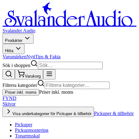
Svalander Audio
Produkter
Hitta
Varumärken
Nytt
Tips & Fakta
Sök i shoppen
Varukorg
Filtrera kategorier
Priser inkl. moms
Priser inkl. moms
FYND
Skivor
Pickuper & tillbehör
Visa underkategorier för Pickuper & tillbehör
Pickuper
Pickupmontering
Tonarmsskal