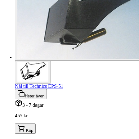
Nål till Technics EPS-51
Heter även
3 - 7 dagar
455 kr
Köp