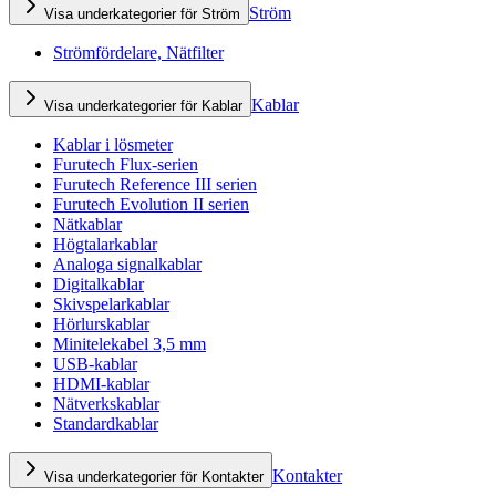
Ström
Visa underkategorier för Ström
Strömfördelare, Nätfilter
Kablar
Visa underkategorier för Kablar
Kablar i lösmeter
Furutech Flux-serien
Furutech Reference III serien
Furutech Evolution II serien
Nätkablar
Högtalarkablar
Analoga signalkablar
Digitalkablar
Skivspelarkablar
Hörlurskablar
Minitelekabel 3,5 mm
USB-kablar
HDMI-kablar
Nätverkskablar
Standardkablar
Kontakter
Visa underkategorier för Kontakter