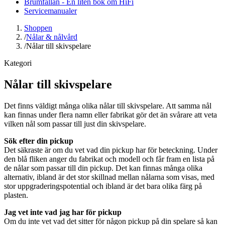
Brumfällan - En liten bok om HiFi
Servicemanualer
Shoppen
/
Nålar & nålvård
/
Nålar till skivspelare
Kategori
Nålar till skivspelare
Det finns väldigt många olika nålar till skivspelare. Att samma nål
kan finnas under flera namn eller fabrikat gör det än svårare att veta
vilken nål som passar till just din skivspelare.
Sök efter din pickup
Det säkraste är om du vet vad din pickup har för beteckning. Under
den blå fliken anger du fabrikat och modell och får fram en lista på
de nålar som passar till din pickup. Det kan finnas många olika
alternativ, ibland är det stor skillnad mellan nålarna som visas, med
stor uppgraderingspotential och ibland är det bara olika färg på
plasten.
Jag vet inte vad jag har för pickup
Om du inte vet vad det sitter för någon pickup på din spelare så kan