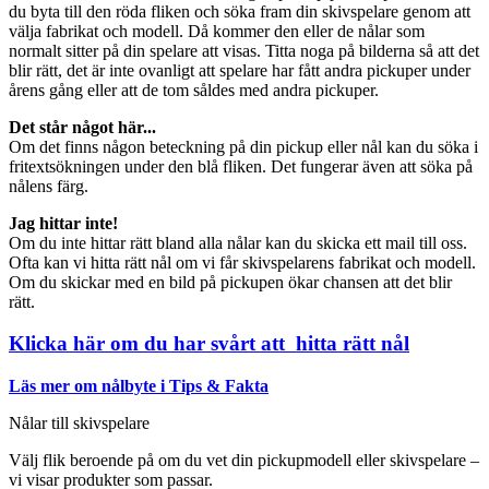
du byta till den röda fliken och söka fram din skivspelare genom att
välja fabrikat och modell. Då kommer den eller de nålar som
normalt sitter på din spelare att visas. Titta noga på bilderna så att det
blir rätt, det är inte ovanligt att spelare har fått andra pickuper under
årens gång eller att de tom såldes med andra pickuper.
Det står något här...
Om det finns någon beteckning på din pickup eller nål kan du söka i
fritextsökningen under den blå fliken. Det fungerar även att söka på
nålens färg.
Jag hittar inte!
Om du inte hittar rätt bland alla nålar kan du skicka ett mail till oss.
Ofta kan vi hitta rätt nål om vi får skivspelarens fabrikat och modell.
Om du skickar med en bild på pickupen ökar chansen att det blir
rätt.
Klicka här om du har svårt att hitta rätt nål
Läs mer om nålbyte i Tips & Fakta
Nålar till skivspelare
Välj flik beroende på om du vet din pickupmodell eller skivspelare –
vi visar produkter som passar.