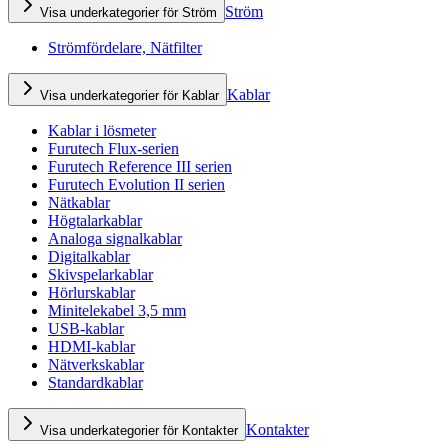
Ström
Visa underkategorier för Ström
Strömfördelare, Nätfilter
Kablar
Visa underkategorier för Kablar
Kablar i lösmeter
Furutech Flux-serien
Furutech Reference III serien
Furutech Evolution II serien
Nätkablar
Högtalarkablar
Analoga signalkablar
Digitalkablar
Skivspelarkablar
Hörlurskablar
Minitelekabel 3,5 mm
USB-kablar
HDMI-kablar
Nätverkskablar
Standardkablar
Kontakter
Visa underkategorier för Kontakter