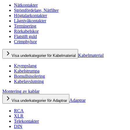
Nätkontakter
Strömfördelare, Nätfilter
Högtalarkontakter
Lågnivåkontakter
Terminering
Rörkabelskor
Flatstift guld
Crimphylsor
Kabelmaterial
Visa underkategorier för Kabelmaterial
Krympslang
Kabelstrumpa
Bomullsisolering
Kabelavslutning
Montering av kablar
Adaptrar
Visa underkategorier för Adaptrar
RCA
XLR
Telekontakter
DIN