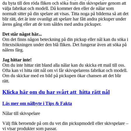
du byta till den röda fliken och söka fram din skivspelare genom att
välja fabrikat och modell. Då kommer den eller de nålar som
normalt sitter på din spelare att visas. Titta noga på bilderna så att det
blir rätt, det är inte ovanligt att spelare har fått andra pickuper under
årens gång eller att de tom såldes med andra pickuper.
Det står något här...
Om det finns någon beteckning på din pickup eller nål kan du söka i
fritextsökningen under den blå fliken. Det fungerar även att söka på
nålens färg.
Jag hittar inte!
Om du inte hittar rätt bland alla nålar kan du skicka ett mail till oss.
Ofta kan vi hitta rätt nål om vi får skivspelarens fabrikat och modell.
Om du skickar med en bild på pickupen ökar chansen att det blir
rätt.
Klicka här om du har svårt att hitta rätt nål
Läs mer om nålbyte i Tips & Fakta
Nålar till skivspelare
Välj flik beroende på om du vet din pickupmodell eller skivspelare –
vi visar produkter som passar.