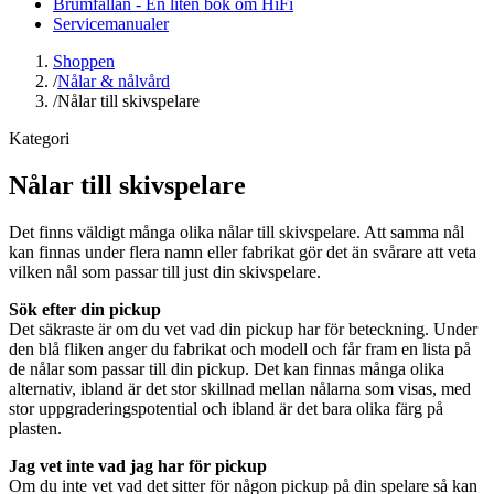
Brumfällan - En liten bok om HiFi
Servicemanualer
Shoppen
/
Nålar & nålvård
/
Nålar till skivspelare
Kategori
Nålar till skivspelare
Det finns väldigt många olika nålar till skivspelare. Att samma nål
kan finnas under flera namn eller fabrikat gör det än svårare att veta
vilken nål som passar till just din skivspelare.
Sök efter din pickup
Det säkraste är om du vet vad din pickup har för beteckning. Under
den blå fliken anger du fabrikat och modell och får fram en lista på
de nålar som passar till din pickup. Det kan finnas många olika
alternativ, ibland är det stor skillnad mellan nålarna som visas, med
stor uppgraderingspotential och ibland är det bara olika färg på
plasten.
Jag vet inte vad jag har för pickup
Om du inte vet vad det sitter för någon pickup på din spelare så kan