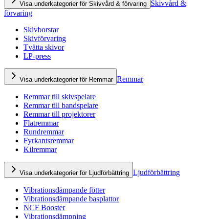
Skivvård &
Visa underkategorier för Skivvård & förvaring
förvaring
Skivborstar
Skivförvaring
Tvätta skivor
LP-press
Remmar
Visa underkategorier för Remmar
Remmar till skivspelare
Remmar till bandspelare
Remmar till projektorer
Flatremmar
Rundremmar
Fyrkantsremmar
Kilremmar
Ljudförbättring
Visa underkategorier för Ljudförbättring
Vibrationsdämpande fötter
Vibrationsdämpande basplattor
NCF Booster
Vibrationsdämpning