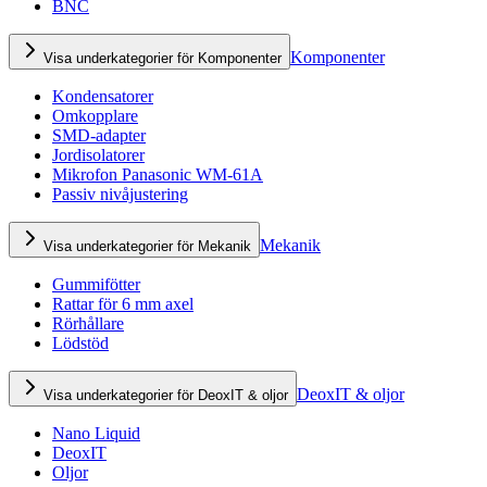
BNC
Komponenter
Visa underkategorier för Komponenter
Kondensatorer
Omkopplare
SMD-adapter
Jordisolatorer
Mikrofon Panasonic WM-61A
Passiv nivåjustering
Mekanik
Visa underkategorier för Mekanik
Gummifötter
Rattar för 6 mm axel
Rörhållare
Lödstöd
DeoxIT & oljor
Visa underkategorier för DeoxIT & oljor
Nano Liquid
DeoxIT
Oljor