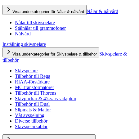
Nålar & nålvård
Visa underkategorier för Nålar & nålvård
Nålar till skivspelare
Stålnålar till grammofoner
Nålvård
Inställning skivspelare
Skivspelare &
Visa underkategorier för Skivspelare & tillbehör
tillbehör
Skivspelare
Tillbehör till Rega
RIAA-förstärkare
MC-transformatorer
Tillbehör till Thorens
Skivpuckar & 45-varvsadaptrar
Tillbehör till Dual
Slipmats & Mattor
Våt avspelning
Diverse tillbehör
Skivspelarkablar