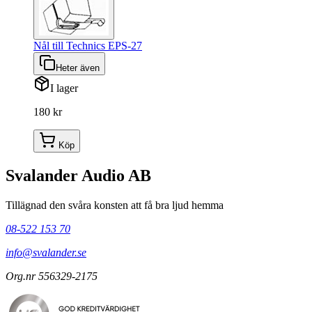
Nål till Technics EPS-27
Heter även
I lager
180 kr
Köp
Svalander Audio AB
Tillägnad den svåra konsten att få bra ljud hemma
08-522 153 70
info@svalander.se
Org.nr 556329-2175