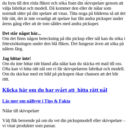
du byta till den röda fliken och söka fram din skivspelare genom att
välja fabrikat och modell. Då kommer den eller de nålar som
normalt sitter på din spelare att visas. Titta noga på bilderna så att det
blir rätt, det är inte ovanligt att spelare har fått andra pickuper under
årens gång eller att de tom såldes med andra pickuper.
Det står något här...
Om det finns någon beteckning på din pickup eller nål kan du söka i
fritextsökningen under den blå fliken. Det fungerar även att söka på
nålens färg.
Jag hittar inte!
Om du inte hittar rätt bland alla nålar kan du skicka ett mail till oss.
Ofta kan vi hitta rätt nål om vi får skivspelarens fabrikat och modell.
Om du skickar med en bild på pickupen ökar chansen att det blir
rätt.
Klicka här om du har svårt att hitta rätt nål
Läs mer om nålbyte i Tips & Fakta
Nålar till skivspelare
Välj flik beroende på om du vet din pickupmodell eller skivspelare –
vi visar produkter som passar.