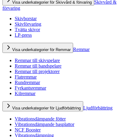
Skivvård &
Visa underkategorier för Skivvård & förvaring
förvaring
Skivborstar
Skivförvaring
Tvätta skivor
LP-press
Remmar
Visa underkategorier för Remmar
Remmar till skivspelare
Remmar till bandspelare
Remmar till projektorer
Flatremmar
Rundremmar
Fyrkantsremmar
Kilremmar
Ljudförbättring
Visa underkategorier för Ljudförbättring
Vibrationsdämpande fötter
Vibrationsdämpande basplattor
NCF Booster
Vibrationsdämpning