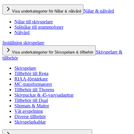
Nålar & nålvård
Visa underkategorier för Nålar & nålvård
Nålar till skivspelare
Stålnålar till grammofoner
Nålvård
Inställning skivspelare
Skivspelare &
Visa underkategorier för Skivspelare & tillbehör
tillbehör
Skivspelare
Tillbehör till Rega
RIAA-förstärkare
MC-transformatorer
Tillbehör till Thorens
Skivpuckar & 45-varvsadaptrar
Tillbehör till Dual
Slipmats & Mattor
Våt avspelning
Diverse tillbehör
Skivspelarkablar