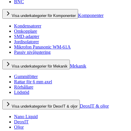
BNC
Komponenter
Visa underkategorier för Komponenter
Kondensatorer
Omkopplare
SMD-adapter
Jordisolatorer
Mikrofon Panasonic WM-61A
Passiv nivåjustering
Mekanik
Visa underkategorier för Mekanik
Gummifötter
Rattar för 6 mm axel
Rörhållare
Lödstöd
DeoxIT & oljor
Visa underkategorier för DeoxIT & oljor
Nano Liquid
DeoxIT
Oljor