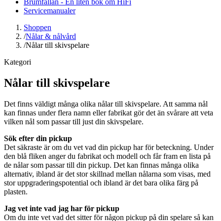
Brumfällan - En liten bok om HiFi
Servicemanualer
Shoppen
/
Nålar & nålvård
/
Nålar till skivspelare
Kategori
Nålar till skivspelare
Det finns väldigt många olika nålar till skivspelare. Att samma nål
kan finnas under flera namn eller fabrikat gör det än svårare att veta
vilken nål som passar till just din skivspelare.
Sök efter din pickup
Det säkraste är om du vet vad din pickup har för beteckning. Under
den blå fliken anger du fabrikat och modell och får fram en lista på
de nålar som passar till din pickup. Det kan finnas många olika
alternativ, ibland är det stor skillnad mellan nålarna som visas, med
stor uppgraderingspotential och ibland är det bara olika färg på
plasten.
Jag vet inte vad jag har för pickup
Om du inte vet vad det sitter för någon pickup på din spelare så kan