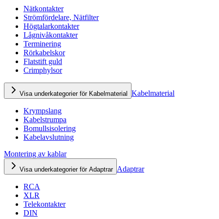
Nätkontakter
Strömfördelare, Nätfilter
Högtalarkontakter
Lågnivåkontakter
Terminering
Rörkabelskor
Flatstift guld
Crimphylsor
Kabelmaterial
Visa underkategorier för Kabelmaterial
Krympslang
Kabelstrumpa
Bomullsisolering
Kabelavslutning
Montering av kablar
Adaptrar
Visa underkategorier för Adaptrar
RCA
XLR
Telekontakter
DIN