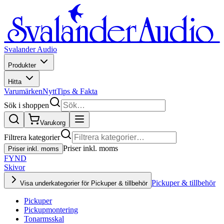
Svalander Audio
Produkter
Hitta
Varumärken
Nytt
Tips & Fakta
Sök i shoppen
Varukorg
Filtrera kategorier
Priser inkl. moms
Priser inkl. moms
FYND
Skivor
Pickuper & tillbehör
Visa underkategorier för Pickuper & tillbehör
Pickuper
Pickupmontering
Tonarmsskal