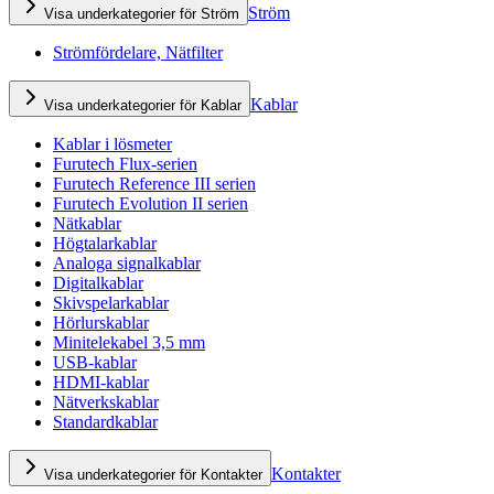
Ström
Visa underkategorier för Ström
Strömfördelare, Nätfilter
Kablar
Visa underkategorier för Kablar
Kablar i lösmeter
Furutech Flux-serien
Furutech Reference III serien
Furutech Evolution II serien
Nätkablar
Högtalarkablar
Analoga signalkablar
Digitalkablar
Skivspelarkablar
Hörlurskablar
Minitelekabel 3,5 mm
USB-kablar
HDMI-kablar
Nätverkskablar
Standardkablar
Kontakter
Visa underkategorier för Kontakter