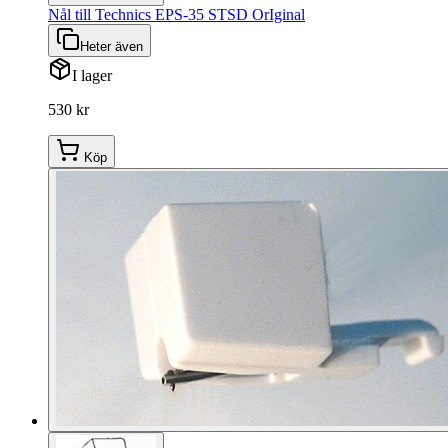
Nål till Technics EPS-35 STSD OrIginal
Heter även
I lager
530 kr
Köp