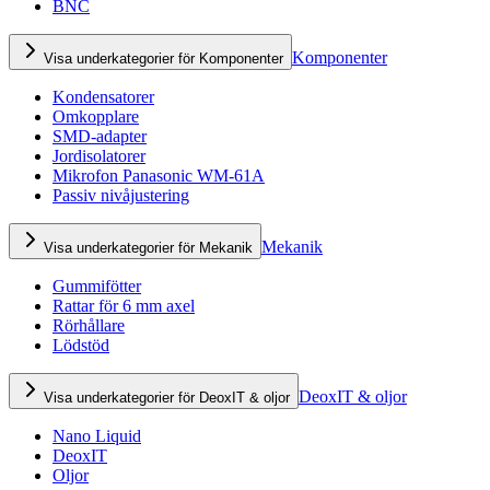
BNC
Komponenter
Visa underkategorier för Komponenter
Kondensatorer
Omkopplare
SMD-adapter
Jordisolatorer
Mikrofon Panasonic WM-61A
Passiv nivåjustering
Mekanik
Visa underkategorier för Mekanik
Gummifötter
Rattar för 6 mm axel
Rörhållare
Lödstöd
DeoxIT & oljor
Visa underkategorier för DeoxIT & oljor
Nano Liquid
DeoxIT
Oljor