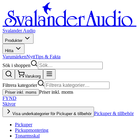
Svalander Audio
Produkter
Hitta
Varumärken
Nytt
Tips & Fakta
Sök i shoppen
Varukorg
Filtrera kategorier
Priser inkl. moms
Priser inkl. moms
FYND
Skivor
Pickuper & tillbehör
Visa underkategorier för Pickuper & tillbehör
Pickuper
Pickupmontering
Tonarmsskal