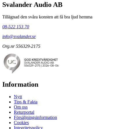
Svalander Audio AB
Tillägnad den svåra konsten att få bra ljud hemma
08-522 153 70
info@svalander.se
Org.nr 556329-2175
Information
Nytt
Tips & Fakta
Om oss
Returportal
Försäljningsinformation
Cookies
Integritetspolicy