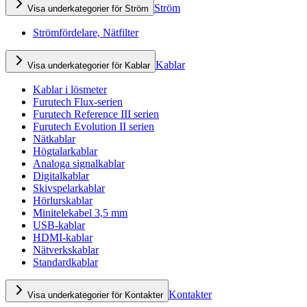
Ström
Visa underkategorier för Ström
Strömfördelare, Nätfilter
Kablar
Visa underkategorier för Kablar
Kablar i lösmeter
Furutech Flux-serien
Furutech Reference III serien
Furutech Evolution II serien
Nätkablar
Högtalarkablar
Analoga signalkablar
Digitalkablar
Skivspelarkablar
Hörlurskablar
Minitelekabel 3,5 mm
USB-kablar
HDMI-kablar
Nätverkskablar
Standardkablar
Kontakter
Visa underkategorier för Kontakter