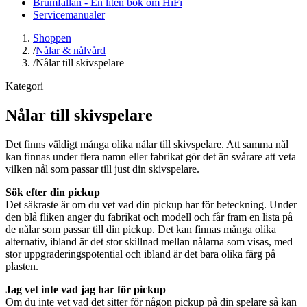
Brumfällan - En liten bok om HiFi
Servicemanualer
Shoppen
/
Nålar & nålvård
/
Nålar till skivspelare
Kategori
Nålar till skivspelare
Det finns väldigt många olika nålar till skivspelare. Att samma nål
kan finnas under flera namn eller fabrikat gör det än svårare att veta
vilken nål som passar till just din skivspelare.
Sök efter din pickup
Det säkraste är om du vet vad din pickup har för beteckning. Under
den blå fliken anger du fabrikat och modell och får fram en lista på
de nålar som passar till din pickup. Det kan finnas många olika
alternativ, ibland är det stor skillnad mellan nålarna som visas, med
stor uppgraderingspotential och ibland är det bara olika färg på
plasten.
Jag vet inte vad jag har för pickup
Om du inte vet vad det sitter för någon pickup på din spelare så kan