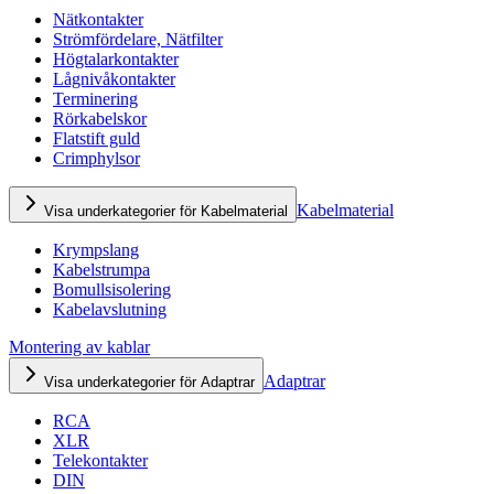
Nätkontakter
Strömfördelare, Nätfilter
Högtalarkontakter
Lågnivåkontakter
Terminering
Rörkabelskor
Flatstift guld
Crimphylsor
Kabelmaterial
Visa underkategorier för Kabelmaterial
Krympslang
Kabelstrumpa
Bomullsisolering
Kabelavslutning
Montering av kablar
Adaptrar
Visa underkategorier för Adaptrar
RCA
XLR
Telekontakter
DIN