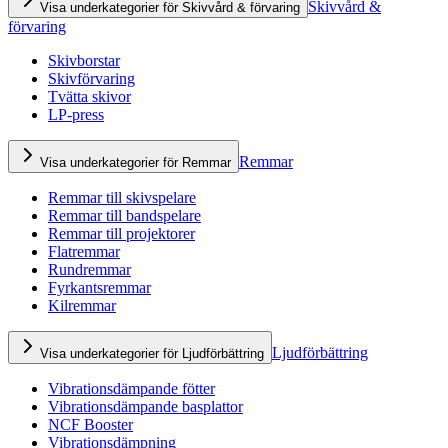
Skivvård &
Visa underkategorier för Skivvård & förvaring
förvaring
Skivborstar
Skivförvaring
Tvätta skivor
LP-press
Remmar
Visa underkategorier för Remmar
Remmar till skivspelare
Remmar till bandspelare
Remmar till projektorer
Flatremmar
Rundremmar
Fyrkantsremmar
Kilremmar
Ljudförbättring
Visa underkategorier för Ljudförbättring
Vibrationsdämpande fötter
Vibrationsdämpande basplattor
NCF Booster
Vibrationsdämpning