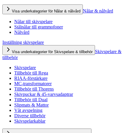
Nålar & nålvård
Visa underkategorier för Nålar & nålvård
Nålar till skivspelare
Stålnålar till grammofoner
Nålvård
Inställning skivspelare
Skivspelare &
Visa underkategorier för Skivspelare & tillbehör
tillbehör
Skivspelare
Tillbehör till Rega
RIAA-förstärkare
MC-transformatorer
Tillbehör till Thorens
Skivpuckar & 45-varvsadaptrar
Tillbehör till Dual
Slipmats & Mattor
Våt avspelning
Diverse tillbehör
Skivspelarkablar