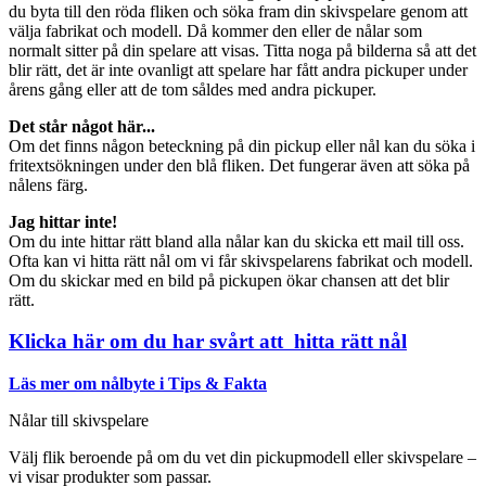
du byta till den röda fliken och söka fram din skivspelare genom att
välja fabrikat och modell. Då kommer den eller de nålar som
normalt sitter på din spelare att visas. Titta noga på bilderna så att det
blir rätt, det är inte ovanligt att spelare har fått andra pickuper under
årens gång eller att de tom såldes med andra pickuper.
Det står något här...
Om det finns någon beteckning på din pickup eller nål kan du söka i
fritextsökningen under den blå fliken. Det fungerar även att söka på
nålens färg.
Jag hittar inte!
Om du inte hittar rätt bland alla nålar kan du skicka ett mail till oss.
Ofta kan vi hitta rätt nål om vi får skivspelarens fabrikat och modell.
Om du skickar med en bild på pickupen ökar chansen att det blir
rätt.
Klicka här om du har svårt att hitta rätt nål
Läs mer om nålbyte i Tips & Fakta
Nålar till skivspelare
Välj flik beroende på om du vet din pickupmodell eller skivspelare –
vi visar produkter som passar.