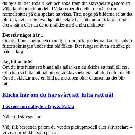
du byta till den röda fliken och söka fram din skivspelare genom att
välja fabrikat och modell. Då kommer den eller de nålar som
normalt sitter på din spelare att visas. Titta noga på bilderna så att det
blir rätt, det är inte ovanligt att spelare har fått andra pickuper under
årens gång eller att de tom såldes med andra pickuper.
Det står något här...
Om det finns någon beteckning på din pickup eller nål kan du söka i
fritextsökningen under den blå fliken. Det fungerar även att söka på
nålens färg.
Jag hittar inte!
Om du inte hittar rätt bland alla nålar kan du skicka ett mail till oss.
Ofta kan vi hitta rätt nål om vi får skivspelarens fabrikat och modell.
Om du skickar med en bild på pickupen ökar chansen att det blir
rätt.
Klicka här om du har svårt att hitta rätt nål
Läs mer om nålbyte i Tips & Fakta
Nålar till skivspelare
Välj flik beroende på om du vet din pickupmodell eller skivspelare –
vi visar produkter som passar.