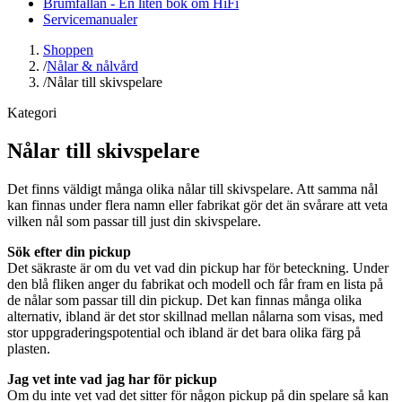
Brumfällan - En liten bok om HiFi
Servicemanualer
Shoppen
/
Nålar & nålvård
/
Nålar till skivspelare
Kategori
Nålar till skivspelare
Det finns väldigt många olika nålar till skivspelare. Att samma nål
kan finnas under flera namn eller fabrikat gör det än svårare att veta
vilken nål som passar till just din skivspelare.
Sök efter din pickup
Det säkraste är om du vet vad din pickup har för beteckning. Under
den blå fliken anger du fabrikat och modell och får fram en lista på
de nålar som passar till din pickup. Det kan finnas många olika
alternativ, ibland är det stor skillnad mellan nålarna som visas, med
stor uppgraderingspotential och ibland är det bara olika färg på
plasten.
Jag vet inte vad jag har för pickup
Om du inte vet vad det sitter för någon pickup på din spelare så kan