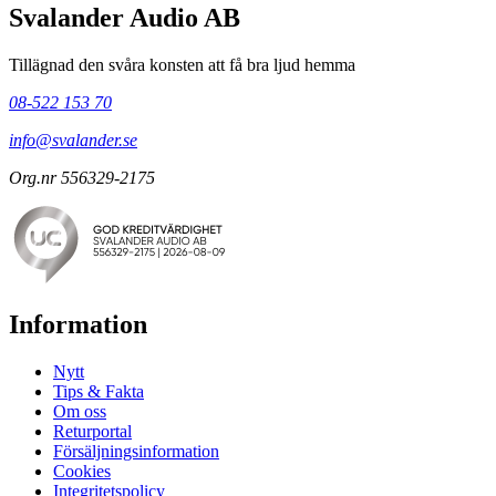
Svalander Audio AB
Tillägnad den svåra konsten att få bra ljud hemma
08-522 153 70
info@svalander.se
Org.nr 556329-2175
Information
Nytt
Tips & Fakta
Om oss
Returportal
Försäljningsinformation
Cookies
Integritetspolicy