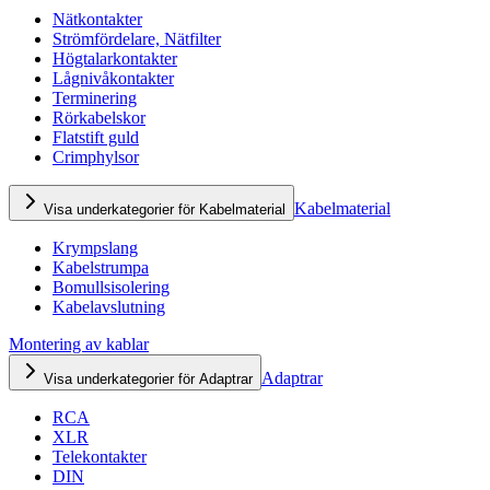
Nätkontakter
Strömfördelare, Nätfilter
Högtalarkontakter
Lågnivåkontakter
Terminering
Rörkabelskor
Flatstift guld
Crimphylsor
Kabelmaterial
Visa underkategorier för Kabelmaterial
Krympslang
Kabelstrumpa
Bomullsisolering
Kabelavslutning
Montering av kablar
Adaptrar
Visa underkategorier för Adaptrar
RCA
XLR
Telekontakter
DIN