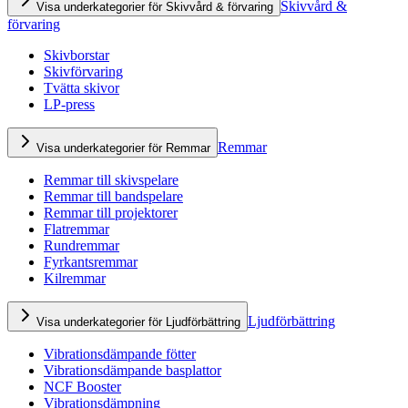
Skivvård &
Visa underkategorier för Skivvård & förvaring
förvaring
Skivborstar
Skivförvaring
Tvätta skivor
LP-press
Remmar
Visa underkategorier för Remmar
Remmar till skivspelare
Remmar till bandspelare
Remmar till projektorer
Flatremmar
Rundremmar
Fyrkantsremmar
Kilremmar
Ljudförbättring
Visa underkategorier för Ljudförbättring
Vibrationsdämpande fötter
Vibrationsdämpande basplattor
NCF Booster
Vibrationsdämpning