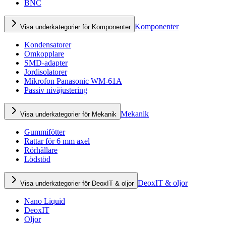
BNC
Komponenter
Visa underkategorier för Komponenter
Kondensatorer
Omkopplare
SMD-adapter
Jordisolatorer
Mikrofon Panasonic WM-61A
Passiv nivåjustering
Mekanik
Visa underkategorier för Mekanik
Gummifötter
Rattar för 6 mm axel
Rörhållare
Lödstöd
DeoxIT & oljor
Visa underkategorier för DeoxIT & oljor
Nano Liquid
DeoxIT
Oljor