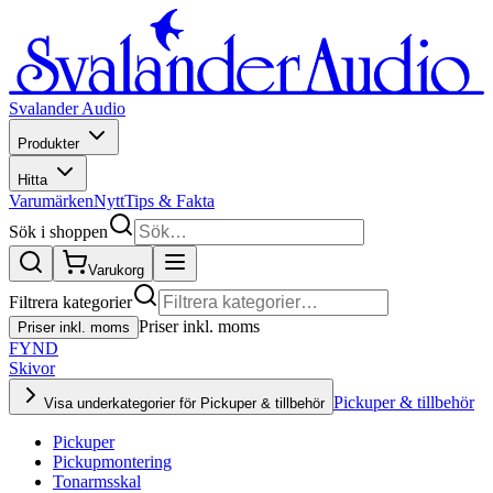
Svalander Audio
Produkter
Hitta
Varumärken
Nytt
Tips & Fakta
Sök i shoppen
Varukorg
Filtrera kategorier
Priser inkl. moms
Priser inkl. moms
FYND
Skivor
Pickuper & tillbehör
Visa underkategorier för Pickuper & tillbehör
Pickuper
Pickupmontering
Tonarmsskal