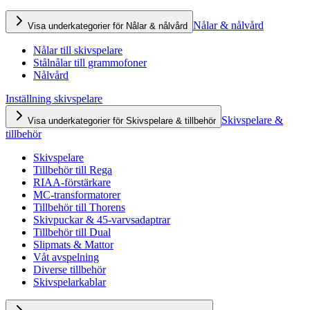
Nålar & nålvård
Visa underkategorier för Nålar & nålvård
Nålar till skivspelare
Stålnålar till grammofoner
Nålvård
Inställning skivspelare
Skivspelare &
Visa underkategorier för Skivspelare & tillbehör
tillbehör
Skivspelare
Tillbehör till Rega
RIAA-förstärkare
MC-transformatorer
Tillbehör till Thorens
Skivpuckar & 45-varvsadaptrar
Tillbehör till Dual
Slipmats & Mattor
Våt avspelning
Diverse tillbehör
Skivspelarkablar