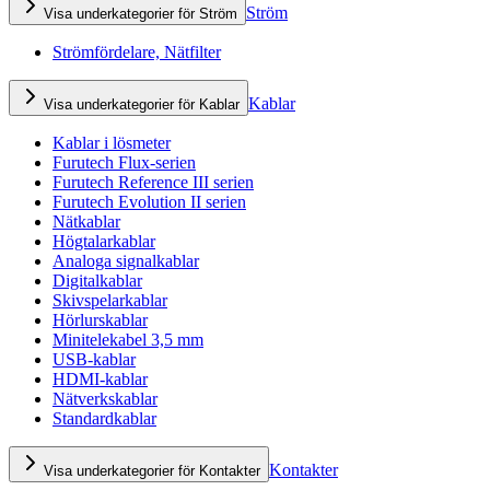
Ström
Visa underkategorier för Ström
Strömfördelare, Nätfilter
Kablar
Visa underkategorier för Kablar
Kablar i lösmeter
Furutech Flux-serien
Furutech Reference III serien
Furutech Evolution II serien
Nätkablar
Högtalarkablar
Analoga signalkablar
Digitalkablar
Skivspelarkablar
Hörlurskablar
Minitelekabel 3,5 mm
USB-kablar
HDMI-kablar
Nätverkskablar
Standardkablar
Kontakter
Visa underkategorier för Kontakter