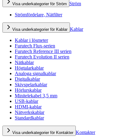
Ström
Visa underkategorier för Ström
Strömfördelare, Nätfilter
Kablar
Visa underkategorier för Kablar
Kablar i lösmeter
Furutech Flux-serien
Furutech Reference III serien
Furutech Evolution II serien
Nätkablar
Högtalarkablar
Analoga signalkablar
Digitalkablar
Skivspelarkablar
Hörlurskablar
Minitelekabel 3,5 mm
USB-kablar
HDMI-kablar
Nätverkskablar
Standardkablar
Kontakter
Visa underkategorier för Kontakter