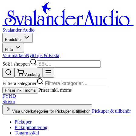
Svalander Audio
Produkter
Hitta
Varumärken
Nytt
Tips & Fakta
Sök i shoppen
Varukorg
Filtrera kategorier
Priser inkl. moms
Priser inkl. moms
FYND
Skivor
Pickuper & tillbehör
Visa underkategorier för Pickuper & tillbehör
Pickuper
Pickupmontering
Tonarmsskal