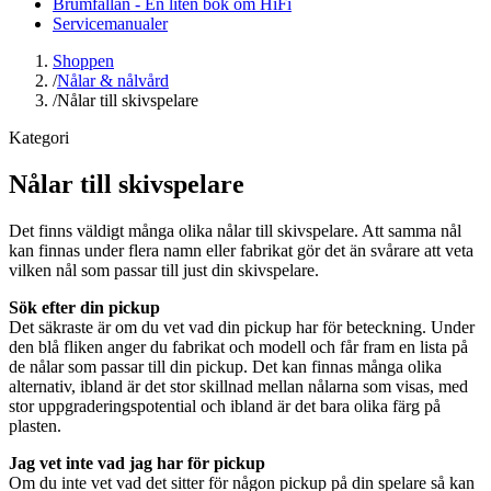
Brumfällan - En liten bok om HiFi
Servicemanualer
Shoppen
/
Nålar & nålvård
/
Nålar till skivspelare
Kategori
Nålar till skivspelare
Det finns väldigt många olika nålar till skivspelare. Att samma nål
kan finnas under flera namn eller fabrikat gör det än svårare att veta
vilken nål som passar till just din skivspelare.
Sök efter din pickup
Det säkraste är om du vet vad din pickup har för beteckning. Under
den blå fliken anger du fabrikat och modell och får fram en lista på
de nålar som passar till din pickup. Det kan finnas många olika
alternativ, ibland är det stor skillnad mellan nålarna som visas, med
stor uppgraderingspotential och ibland är det bara olika färg på
plasten.
Jag vet inte vad jag har för pickup
Om du inte vet vad det sitter för någon pickup på din spelare så kan