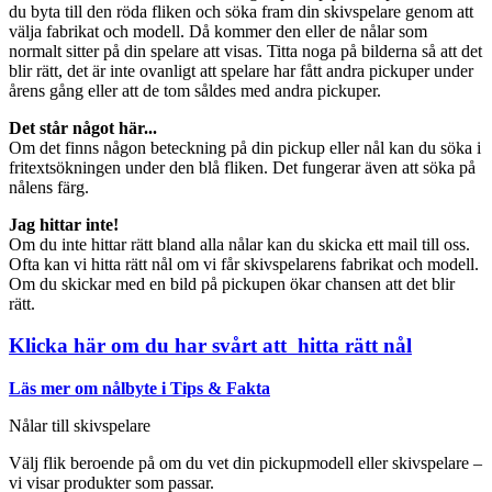
du byta till den röda fliken och söka fram din skivspelare genom att
välja fabrikat och modell. Då kommer den eller de nålar som
normalt sitter på din spelare att visas. Titta noga på bilderna så att det
blir rätt, det är inte ovanligt att spelare har fått andra pickuper under
årens gång eller att de tom såldes med andra pickuper.
Det står något här...
Om det finns någon beteckning på din pickup eller nål kan du söka i
fritextsökningen under den blå fliken. Det fungerar även att söka på
nålens färg.
Jag hittar inte!
Om du inte hittar rätt bland alla nålar kan du skicka ett mail till oss.
Ofta kan vi hitta rätt nål om vi får skivspelarens fabrikat och modell.
Om du skickar med en bild på pickupen ökar chansen att det blir
rätt.
Klicka här om du har svårt att hitta rätt nål
Läs mer om nålbyte i Tips & Fakta
Nålar till skivspelare
Välj flik beroende på om du vet din pickupmodell eller skivspelare –
vi visar produkter som passar.