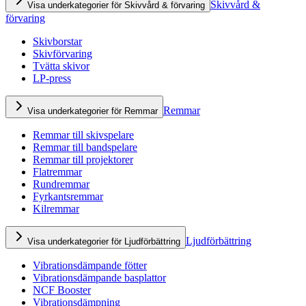
Skivvård &
Visa underkategorier för Skivvård & förvaring
förvaring
Skivborstar
Skivförvaring
Tvätta skivor
LP-press
Remmar
Visa underkategorier för Remmar
Remmar till skivspelare
Remmar till bandspelare
Remmar till projektorer
Flatremmar
Rundremmar
Fyrkantsremmar
Kilremmar
Ljudförbättring
Visa underkategorier för Ljudförbättring
Vibrationsdämpande fötter
Vibrationsdämpande basplattor
NCF Booster
Vibrationsdämpning