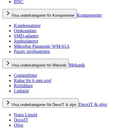
BNC
Komponenter
Visa underkategorier för Komponenter
Kondensatorer
Omkopplare
SMD-adapter
Jordisolatorer
Mikrofon Panasonic WM-61A
Passiv nivåjustering
Mekanik
Visa underkategorier för Mekanik
Gummifötter
Rattar för 6 mm axel
Rörhållare
Lödstöd
DeoxIT & oljor
Visa underkategorier för DeoxIT & oljor
Nano Liquid
DeoxIT
Oljor