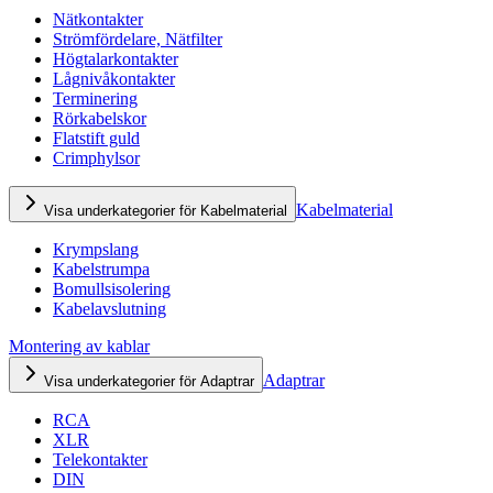
Nätkontakter
Strömfördelare, Nätfilter
Högtalarkontakter
Lågnivåkontakter
Terminering
Rörkabelskor
Flatstift guld
Crimphylsor
Kabelmaterial
Visa underkategorier för Kabelmaterial
Krympslang
Kabelstrumpa
Bomullsisolering
Kabelavslutning
Montering av kablar
Adaptrar
Visa underkategorier för Adaptrar
RCA
XLR
Telekontakter
DIN