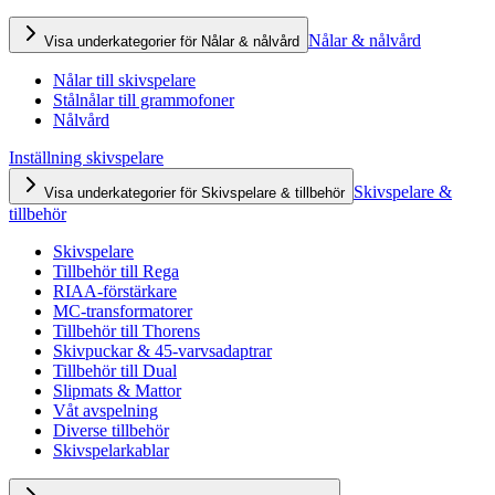
Nålar & nålvård
Visa underkategorier för Nålar & nålvård
Nålar till skivspelare
Stålnålar till grammofoner
Nålvård
Inställning skivspelare
Skivspelare &
Visa underkategorier för Skivspelare & tillbehör
tillbehör
Skivspelare
Tillbehör till Rega
RIAA-förstärkare
MC-transformatorer
Tillbehör till Thorens
Skivpuckar & 45-varvsadaptrar
Tillbehör till Dual
Slipmats & Mattor
Våt avspelning
Diverse tillbehör
Skivspelarkablar