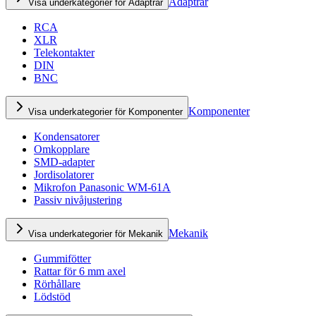
Adaptrar
Visa underkategorier för Adaptrar
RCA
XLR
Telekontakter
DIN
BNC
Komponenter
Visa underkategorier för Komponenter
Kondensatorer
Omkopplare
SMD-adapter
Jordisolatorer
Mikrofon Panasonic WM-61A
Passiv nivåjustering
Mekanik
Visa underkategorier för Mekanik
Gummifötter
Rattar för 6 mm axel
Rörhållare
Lödstöd