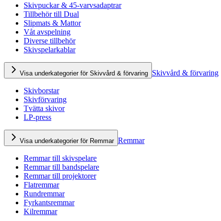
Skivpuckar & 45-varvsadaptrar
Tillbehör till Dual
Slipmats & Mattor
Våt avspelning
Diverse tillbehör
Skivspelarkablar
Skivvård & förvaring
Visa underkategorier för Skivvård & förvaring
Skivborstar
Skivförvaring
Tvätta skivor
LP-press
Remmar
Visa underkategorier för Remmar
Remmar till skivspelare
Remmar till bandspelare
Remmar till projektorer
Flatremmar
Rundremmar
Fyrkantsremmar
Kilremmar