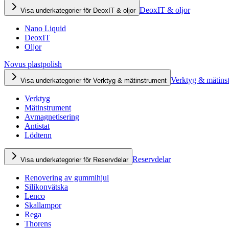
DeoxIT & oljor
Visa underkategorier för DeoxIT & oljor
Nano Liquid
DeoxIT
Oljor
Novus plastpolish
Verktyg & mätins
Visa underkategorier för Verktyg & mätinstrument
Verktyg
Mätinstrument
Avmagnetisering
Antistat
Lödtenn
Reservdelar
Visa underkategorier för Reservdelar
Renovering av gummihjul
Silikonvätska
Lenco
Skallampor
Rega
Thorens