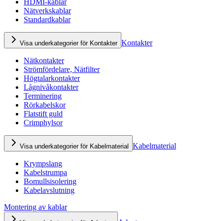
HDMI-kablar
Nätverkskablar
Standardkablar
Kontakter
Visa underkategorier för Kontakter
Nätkontakter
Strömfördelare, Nätfilter
Högtalarkontakter
Lågnivåkontakter
Terminering
Rörkabelskor
Flatstift guld
Crimphylsor
Kabelmaterial
Visa underkategorier för Kabelmaterial
Krympslang
Kabelstrumpa
Bomullsisolering
Kabelavslutning
Montering av kablar