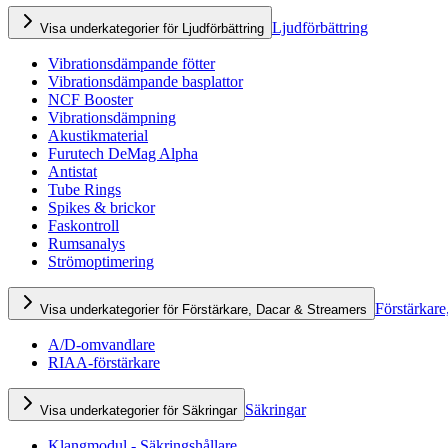
Ljudförbättring
Visa underkategorier för Ljudförbättring
Vibrationsdämpande fötter
Vibrationsdämpande basplattor
NCF Booster
Vibrationsdämpning
Akustikmaterial
Furutech DeMag Alpha
Antistat
Tube Rings
Spikes & brickor
Faskontroll
Rumsanalys
Strömoptimering
Förstärkare
Visa underkategorier för Förstärkare, Dacar & Streamers
A/D-omvandlare
RIAA-förstärkare
Säkringar
Visa underkategorier för Säkringar
Klangmodul - Säkringshållare