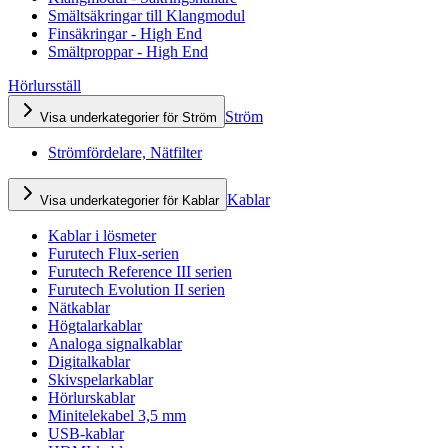
Smältsäkringar till Klangmodul
Finsäkringar - High End
Smältproppar - High End
Hörlursställ
Ström
Visa underkategorier för Ström
Strömfördelare, Nätfilter
Kablar
Visa underkategorier för Kablar
Kablar i lösmeter
Furutech Flux-serien
Furutech Reference III serien
Furutech Evolution II serien
Nätkablar
Högtalarkablar
Analoga signalkablar
Digitalkablar
Skivspelarkablar
Hörlurskablar
Minitelekabel 3,5 mm
USB-kablar