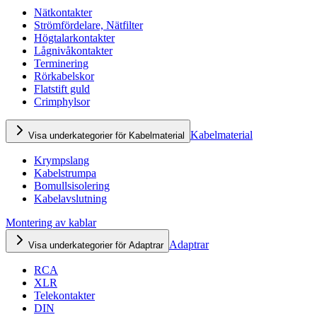
Nätkontakter
Strömfördelare, Nätfilter
Högtalarkontakter
Lågnivåkontakter
Terminering
Rörkabelskor
Flatstift guld
Crimphylsor
Kabelmaterial
Visa underkategorier för Kabelmaterial
Krympslang
Kabelstrumpa
Bomullsisolering
Kabelavslutning
Montering av kablar
Adaptrar
Visa underkategorier för Adaptrar
RCA
XLR
Telekontakter
DIN