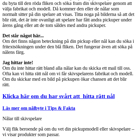
du byta till den röda fliken och söka fram din skivspelare genom att
välja fabrikat och modell. Då kommer den eller de nålar som
normalt sitter på din spelare att visas. Titta noga på bilderna så att det
blir rätt, det är inte ovanligt att spelare har fått andra pickuper under
årens gång eller att de tom såldes med andra pickuper.
Det står något här...
Om det finns någon beteckning på din pickup eller nål kan du söka i
fritextsökningen under den blå fliken. Det fungerar även att söka på
nålens färg.
Jag hittar inte!
Om du inte hittar rätt bland alla nålar kan du skicka ett mail till oss.
Ofta kan vi hitta rätt nål om vi får skivspelarens fabrikat och modell.
Om du skickar med en bild på pickupen ökar chansen att det blir
rätt.
Klicka här om du har svårt att hitta rätt nål
Läs mer om nålbyte i Tips & Fakta
Nålar till skivspelare
Välj flik beroende på om du vet din pickupmodell eller skivspelare –
vi visar produkter som passar.