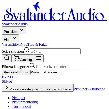
Svalander Audio
Produkter
Hitta
Varumärken
Nytt
Tips & Fakta
Sök i shoppen
Varukorg
Filtrera kategorier
Priser inkl. moms
Priser inkl. moms
FYND
Skivor
Pickuper & tillbehör
Visa underkategorier för Pickuper & tillbehör
Pickuper
Pickupmontering
Tonarmsskal