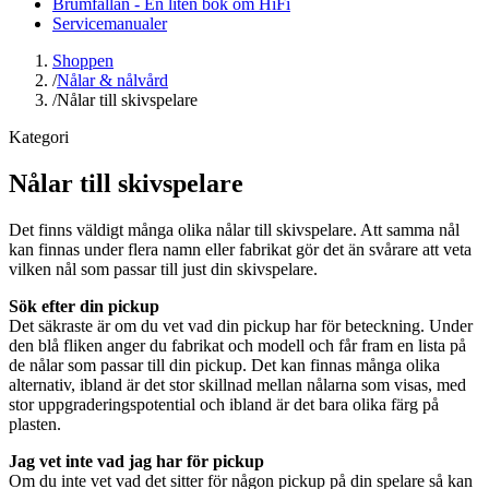
Brumfällan - En liten bok om HiFi
Servicemanualer
Shoppen
/
Nålar & nålvård
/
Nålar till skivspelare
Kategori
Nålar till skivspelare
Det finns väldigt många olika nålar till skivspelare. Att samma nål
kan finnas under flera namn eller fabrikat gör det än svårare att veta
vilken nål som passar till just din skivspelare.
Sök efter din pickup
Det säkraste är om du vet vad din pickup har för beteckning. Under
den blå fliken anger du fabrikat och modell och får fram en lista på
de nålar som passar till din pickup. Det kan finnas många olika
alternativ, ibland är det stor skillnad mellan nålarna som visas, med
stor uppgraderingspotential och ibland är det bara olika färg på
plasten.
Jag vet inte vad jag har för pickup
Om du inte vet vad det sitter för någon pickup på din spelare så kan