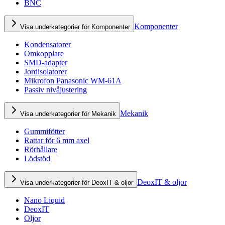
BNC
Komponenter
Visa underkategorier för Komponenter
Kondensatorer
Omkopplare
SMD-adapter
Jordisolatorer
Mikrofon Panasonic WM-61A
Passiv nivåjustering
Mekanik
Visa underkategorier för Mekanik
Gummifötter
Rattar för 6 mm axel
Rörhållare
Lödstöd
DeoxIT & oljor
Visa underkategorier för DeoxIT & oljor
Nano Liquid
DeoxIT
Oljor