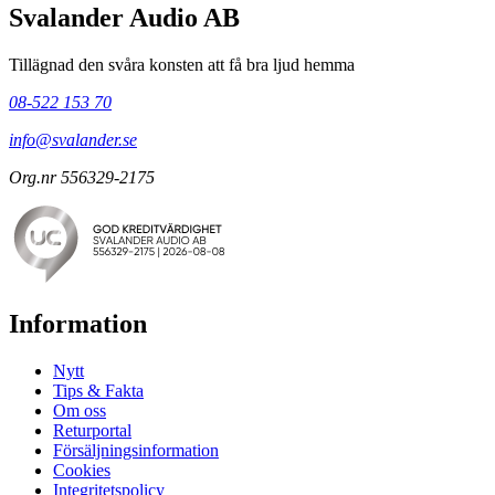
Svalander Audio AB
Tillägnad den svåra konsten att få bra ljud hemma
08-522 153 70
info@svalander.se
Org.nr 556329-2175
Information
Nytt
Tips & Fakta
Om oss
Returportal
Försäljningsinformation
Cookies
Integritetspolicy