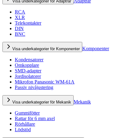
Adaptrar
Visa underkategorier för Adaptrar
RCA
XLR
Telekontakter
DIN
BNC
Komponenter
Visa underkategorier för Komponenter
Kondensatorer
Omkopplare
SMD-adapter
Jordisolatorer
Mikrofon Panasonic WM-61A
Passiv nivåjustering
Mekanik
Visa underkategorier för Mekanik
Gummifötter
Rattar för 6 mm axel
Rörhållare
Lödstöd