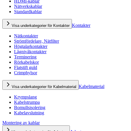
HDMI-kablar
Nätverkskablar
Standardkablar
Kontakter
Visa underkategorier för Kontakter
Nätkontakter
Strömfördelare, Nätfilter
Högtalarkontakter
Lågnivåkontakter
Terminering
Rörkabelskor
Flatstift guld
Crimphylsor
Kabelmaterial
Visa underkategorier för Kabelmaterial
Krympslang
Kabelstrumpa
Bomullsisolering
Kabelavslutning
Montering av kablar