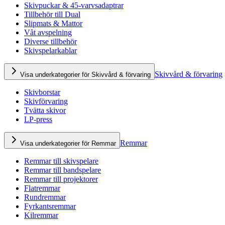
Skivpuckar & 45-varvsadaptrar
Tillbehör till Dual
Slipmats & Mattor
Våt avspelning
Diverse tillbehör
Skivspelarkablar
Skivvård & förvaring
Visa underkategorier för Skivvård & förvaring
Skivborstar
Skivförvaring
Tvätta skivor
LP-press
Remmar
Visa underkategorier för Remmar
Remmar till skivspelare
Remmar till bandspelare
Remmar till projektorer
Flatremmar
Rundremmar
Fyrkantsremmar
Kilremmar