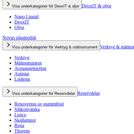
DeoxIT & oljor
Visa underkategorier för DeoxIT & oljor
Nano Liquid
DeoxIT
Oljor
Novus plastpolish
Verktyg & mätins
Visa underkategorier för Verktyg & mätinstrument
Verktyg
Mätinstrument
Avmagnetisering
Antistat
Lödtenn
Reservdelar
Visa underkategorier för Reservdelar
Renovering av gummihjul
Silikonvätska
Lenco
Skallampor
Rega
Thorens