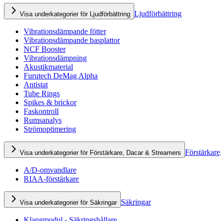
Ljudförbättring
Visa underkategorier för Ljudförbättring
Vibrationsdämpande fötter
Vibrationsdämpande basplattor
NCF Booster
Vibrationsdämpning
Akustikmaterial
Furutech DeMag Alpha
Antistat
Tube Rings
Spikes & brickor
Faskontroll
Rumsanalys
Strömoptimering
Förstärkare
Visa underkategorier för Förstärkare, Dacar & Streamers
A/D-omvandlare
RIAA-förstärkare
Säkringar
Visa underkategorier för Säkringar
Klangmodul - Säkringshållare