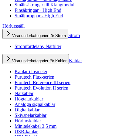
Smältsäkringar till Klangmodul
Finsäkringar - High End
Smältproppar - High End
Hörlursställ
Ström
Visa underkategorier för Ström
Strömfördelare, Nätfilter
Kablar
Visa underkategorier för Kablar
Kablar i lösmeter
Furutech Flux-serien
Furutech Reference III serien
Furutech Evolution II serien
Nätkablar
Högtalarkablar
Analoga signalkablar
Digitalkablar
Skivspelarkablar
Hörlurskablar
Minitelekabel 3,5 mm
USB-kablar