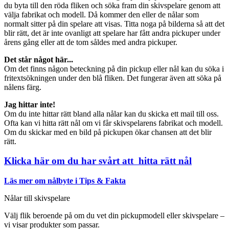
du byta till den röda fliken och söka fram din skivspelare genom att
välja fabrikat och modell. Då kommer den eller de nålar som
normalt sitter på din spelare att visas. Titta noga på bilderna så att det
blir rätt, det är inte ovanligt att spelare har fått andra pickuper under
årens gång eller att de tom såldes med andra pickuper.
Det står något här...
Om det finns någon beteckning på din pickup eller nål kan du söka i
fritextsökningen under den blå fliken. Det fungerar även att söka på
nålens färg.
Jag hittar inte!
Om du inte hittar rätt bland alla nålar kan du skicka ett mail till oss.
Ofta kan vi hitta rätt nål om vi får skivspelarens fabrikat och modell.
Om du skickar med en bild på pickupen ökar chansen att det blir
rätt.
Klicka här om du har svårt att hitta rätt nål
Läs mer om nålbyte i Tips & Fakta
Nålar till skivspelare
Välj flik beroende på om du vet din pickupmodell eller skivspelare –
vi visar produkter som passar.