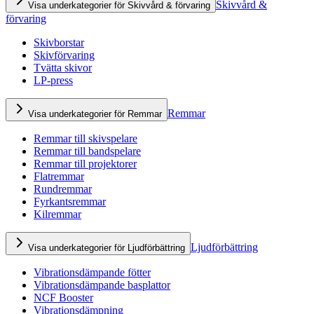
Skivvård &
Visa underkategorier för Skivvård & förvaring
förvaring
Skivborstar
Skivförvaring
Tvätta skivor
LP-press
Remmar
Visa underkategorier för Remmar
Remmar till skivspelare
Remmar till bandspelare
Remmar till projektorer
Flatremmar
Rundremmar
Fyrkantsremmar
Kilremmar
Ljudförbättring
Visa underkategorier för Ljudförbättring
Vibrationsdämpande fötter
Vibrationsdämpande basplattor
NCF Booster
Vibrationsdämpning