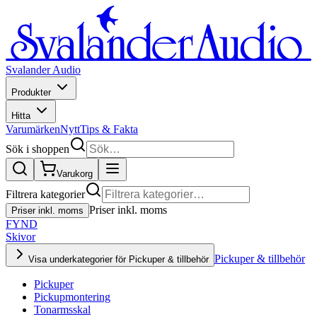
Svalander Audio
Produkter
Hitta
Varumärken
Nytt
Tips & Fakta
Sök i shoppen
Varukorg
Filtrera kategorier
Priser inkl. moms
Priser inkl. moms
FYND
Skivor
Pickuper & tillbehör
Visa underkategorier för Pickuper & tillbehör
Pickuper
Pickupmontering
Tonarmsskal