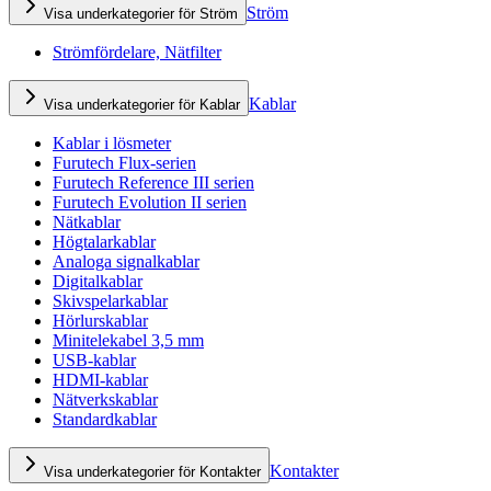
Ström
Visa underkategorier för Ström
Strömfördelare, Nätfilter
Kablar
Visa underkategorier för Kablar
Kablar i lösmeter
Furutech Flux-serien
Furutech Reference III serien
Furutech Evolution II serien
Nätkablar
Högtalarkablar
Analoga signalkablar
Digitalkablar
Skivspelarkablar
Hörlurskablar
Minitelekabel 3,5 mm
USB-kablar
HDMI-kablar
Nätverkskablar
Standardkablar
Kontakter
Visa underkategorier för Kontakter