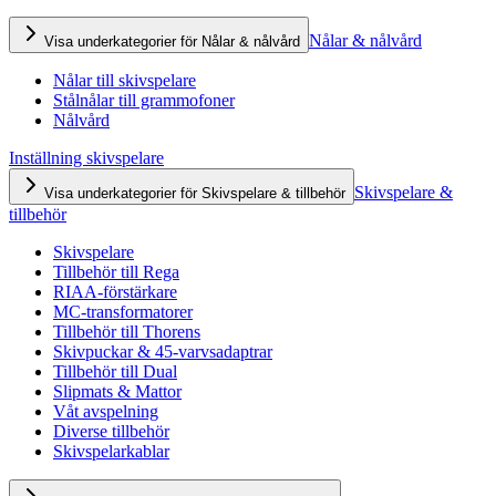
Nålar & nålvård
Visa underkategorier för Nålar & nålvård
Nålar till skivspelare
Stålnålar till grammofoner
Nålvård
Inställning skivspelare
Skivspelare &
Visa underkategorier för Skivspelare & tillbehör
tillbehör
Skivspelare
Tillbehör till Rega
RIAA-förstärkare
MC-transformatorer
Tillbehör till Thorens
Skivpuckar & 45-varvsadaptrar
Tillbehör till Dual
Slipmats & Mattor
Våt avspelning
Diverse tillbehör
Skivspelarkablar