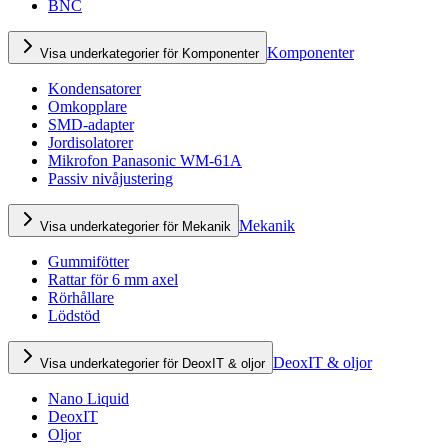
BNC
Komponenter
Visa underkategorier för Komponenter
Kondensatorer
Omkopplare
SMD-adapter
Jordisolatorer
Mikrofon Panasonic WM-61A
Passiv nivåjustering
Mekanik
Visa underkategorier för Mekanik
Gummifötter
Rattar för 6 mm axel
Rörhållare
Lödstöd
DeoxIT & oljor
Visa underkategorier för DeoxIT & oljor
Nano Liquid
DeoxIT
Oljor