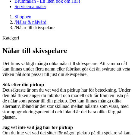
Brumfällan - En liten bok om HiFi
Servicemanualer
Shoppen
/
Nålar & nålvård
/
Nålar till skivspelare
Kategori
Nålar till skivspelare
Det finns väldigt många olika nålar till skivspelare. Att samma nål
kan finnas under flera namn eller fabrikat gör det än svårare att veta
vilken nål som passar till just din skivspelare.
Sök efter din pickup
Det säkraste är om du vet vad din pickup har för beteckning. Under
den blå fliken anger du fabrikat och modell och får fram en lista på
de nålar som passar till din pickup. Det kan finnas många olika
alternativ, ibland är det stor skillnad mellan nålarna som visas, med
stor uppgraderingspotential och ibland är det bara olika färg på
plasten.
Jag vet inte vad jag har för pickup
Om du inte vet vad det sitter för någon pickup på din spelare så kan