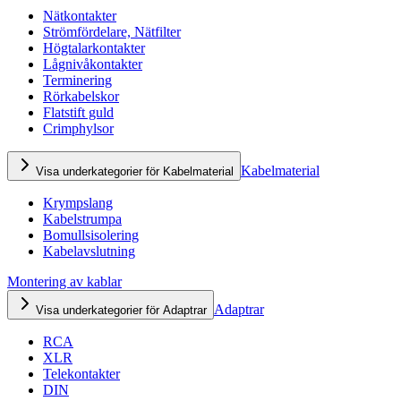
Nätkontakter
Strömfördelare, Nätfilter
Högtalarkontakter
Lågnivåkontakter
Terminering
Rörkabelskor
Flatstift guld
Crimphylsor
Kabelmaterial
Visa underkategorier för Kabelmaterial
Krympslang
Kabelstrumpa
Bomullsisolering
Kabelavslutning
Montering av kablar
Adaptrar
Visa underkategorier för Adaptrar
RCA
XLR
Telekontakter
DIN