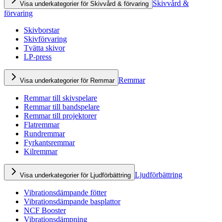
Skivvård &
Visa underkategorier för Skivvård & förvaring
förvaring
Skivborstar
Skivförvaring
Tvätta skivor
LP-press
Remmar
Visa underkategorier för Remmar
Remmar till skivspelare
Remmar till bandspelare
Remmar till projektorer
Flatremmar
Rundremmar
Fyrkantsremmar
Kilremmar
Ljudförbättring
Visa underkategorier för Ljudförbättring
Vibrationsdämpande fötter
Vibrationsdämpande basplattor
NCF Booster
Vibrationsdämpning