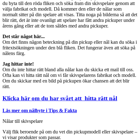
du byta till den röda fliken och söka fram din skivspelare genom att
välja fabrikat och modell. Då kommer den eller de nålar som
normalt sitter på din spelare att visas. Titta noga på bilderna så att det
blir rätt, det är inte ovanligt att spelare har fått andra pickuper under
årens gång eller att de tom såldes med andra pickuper.
Det står något här...
Om det finns någon beteckning på din pickup eller nål kan du söka i
fritextsökningen under den blå fliken. Det fungerar även att söka på
nålens färg.
Jag hittar inte!
Om du inte hittar rätt bland alla nålar kan du skicka ett mail till oss.
Ofta kan vi hitta rätt nål om vi får skivspelarens fabrikat och modell.
Om du skickar med en bild på pickupen ökar chansen att det blir
rätt.
Klicka här om du har svårt att hitta rätt nål
Läs mer om nålbyte i Tips & Fakta
Nålar till skivspelare
Välj flik beroende på om du vet din pickupmodell eller skivspelare –
vi visar produkter som passar.