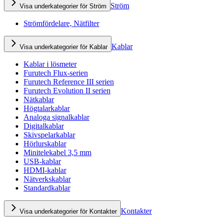
Ström
Visa underkategorier för Ström
Strömfördelare, Nätfilter
Kablar
Visa underkategorier för Kablar
Kablar i lösmeter
Furutech Flux-serien
Furutech Reference III serien
Furutech Evolution II serien
Nätkablar
Högtalarkablar
Analoga signalkablar
Digitalkablar
Skivspelarkablar
Hörlurskablar
Minitelekabel 3,5 mm
USB-kablar
HDMI-kablar
Nätverkskablar
Standardkablar
Kontakter
Visa underkategorier för Kontakter