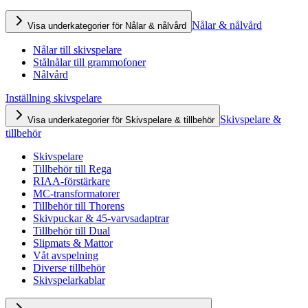
Nålar & nålvård
Visa underkategorier för Nålar & nålvård
Nålar till skivspelare
Stålnålar till grammofoner
Nålvård
Inställning skivspelare
Skivspelare &
Visa underkategorier för Skivspelare & tillbehör
tillbehör
Skivspelare
Tillbehör till Rega
RIAA-förstärkare
MC-transformatorer
Tillbehör till Thorens
Skivpuckar & 45-varvsadaptrar
Tillbehör till Dual
Slipmats & Mattor
Våt avspelning
Diverse tillbehör
Skivspelarkablar