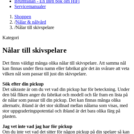
Brumfällan - En liten bok om HiFi
Servicemanualer
Shoppen
/
Nålar & nålvård
/
Nålar till skivspelare
Kategori
Nålar till skivspelare
Det finns väldigt många olika nålar till skivspelare. Att samma nål
kan finnas under flera namn eller fabrikat gör det än svårare att veta
vilken nål som passar till just din skivspelare.
Sök efter din pickup
Det säkraste är om du vet vad din pickup har för beteckning. Under
den blå fliken anger du fabrikat och modell och får fram en lista på
de nålar som passar till din pickup. Det kan finnas många olika
alternativ, ibland är det stor skillnad mellan nålarna som visas, med
stor uppgraderingspotential och ibland är det bara olika färg på
plasten.
Jag vet inte vad jag har för pickup
Om du inte vet vad det sitter för någon pickup på din spelare så kan