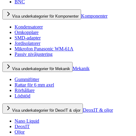
BNC
Komponenter
Visa underkategorier för Komponenter
Kondensatorer
Omkopplare
SMD-adapter
Jordisolatorer
Mikrofon Panasonic WM-61A
Passiv nivåjustering
Mekanik
Visa underkategorier för Mekanik
Gummifötter
Rattar för 6 mm axel
Rörhållare
Lödstöd
DeoxIT & oljor
Visa underkategorier för DeoxIT & oljor
Nano Liquid
DeoxIT
Oljor