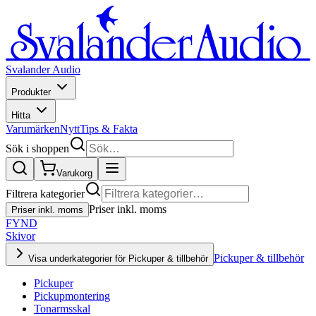
Svalander Audio
Produkter
Hitta
Varumärken
Nytt
Tips & Fakta
Sök i shoppen
Varukorg
Filtrera kategorier
Priser inkl. moms
Priser inkl. moms
FYND
Skivor
Pickuper & tillbehör
Visa underkategorier för Pickuper & tillbehör
Pickuper
Pickupmontering
Tonarmsskal