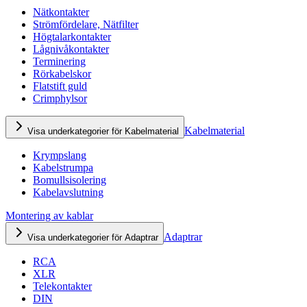
Nätkontakter
Strömfördelare, Nätfilter
Högtalarkontakter
Lågnivåkontakter
Terminering
Rörkabelskor
Flatstift guld
Crimphylsor
Kabelmaterial
Visa underkategorier för Kabelmaterial
Krympslang
Kabelstrumpa
Bomullsisolering
Kabelavslutning
Montering av kablar
Adaptrar
Visa underkategorier för Adaptrar
RCA
XLR
Telekontakter
DIN