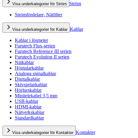
Ström
Visa underkategorier för Ström
Strömfördelare, Nätfilter
Kablar
Visa underkategorier för Kablar
Kablar i lösmeter
Furutech Flux-serien
Furutech Reference III serien
Furutech Evolution II serien
Nätkablar
Högtalarkablar
Analoga signalkablar
Digitalkablar
Skivspelarkablar
Hörlurskablar
Minitelekabel 3,5 mm
USB-kablar
HDMI-kablar
Nätverkskablar
Standardkablar
Kontakter
Visa underkategorier för Kontakter