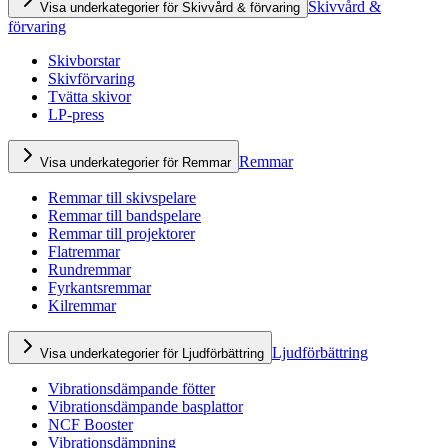
Skivvård &
Visa underkategorier för Skivvård & förvaring
förvaring
Skivborstar
Skivförvaring
Tvätta skivor
LP-press
Remmar
Visa underkategorier för Remmar
Remmar till skivspelare
Remmar till bandspelare
Remmar till projektorer
Flatremmar
Rundremmar
Fyrkantsremmar
Kilremmar
Ljudförbättring
Visa underkategorier för Ljudförbättring
Vibrationsdämpande fötter
Vibrationsdämpande basplattor
NCF Booster
Vibrationsdämpning