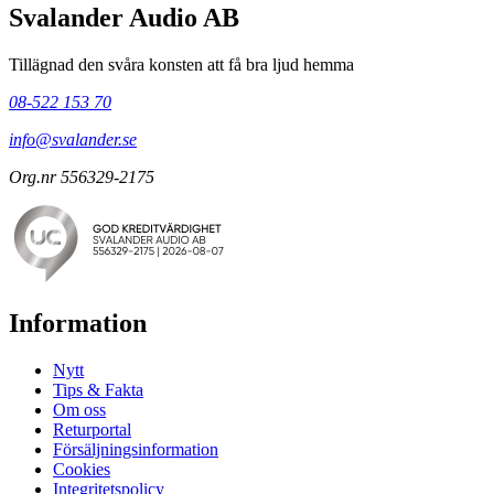
Svalander Audio AB
Tillägnad den svåra konsten att få bra ljud hemma
08-522 153 70
info@svalander.se
Org.nr 556329-2175
Information
Nytt
Tips & Fakta
Om oss
Returportal
Försäljningsinformation
Cookies
Integritetspolicy