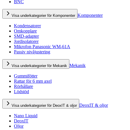
BNC
Komponenter
Visa underkategorier för Komponenter
Kondensatorer
Omkopplare
SMD-adapter
Jordisolatorer
Mikrofon Panasonic WM-61A
Passiv nivåjustering
Mekanik
Visa underkategorier för Mekanik
Gummifötter
Rattar för 6 mm axel
Rörhållare
Lödstöd
DeoxIT & oljor
Visa underkategorier för DeoxIT & oljor
Nano Liquid
DeoxIT
Oljor