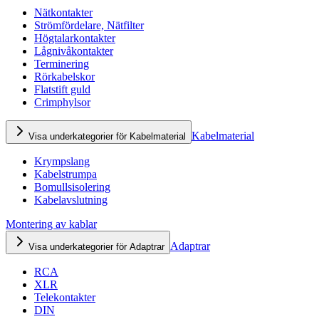
Nätkontakter
Strömfördelare, Nätfilter
Högtalarkontakter
Lågnivåkontakter
Terminering
Rörkabelskor
Flatstift guld
Crimphylsor
Kabelmaterial
Visa underkategorier för Kabelmaterial
Krympslang
Kabelstrumpa
Bomullsisolering
Kabelavslutning
Montering av kablar
Adaptrar
Visa underkategorier för Adaptrar
RCA
XLR
Telekontakter
DIN