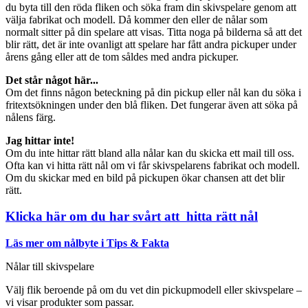
du byta till den röda fliken och söka fram din skivspelare genom att
välja fabrikat och modell. Då kommer den eller de nålar som
normalt sitter på din spelare att visas. Titta noga på bilderna så att det
blir rätt, det är inte ovanligt att spelare har fått andra pickuper under
årens gång eller att de tom såldes med andra pickuper.
Det står något här...
Om det finns någon beteckning på din pickup eller nål kan du söka i
fritextsökningen under den blå fliken. Det fungerar även att söka på
nålens färg.
Jag hittar inte!
Om du inte hittar rätt bland alla nålar kan du skicka ett mail till oss.
Ofta kan vi hitta rätt nål om vi får skivspelarens fabrikat och modell.
Om du skickar med en bild på pickupen ökar chansen att det blir
rätt.
Klicka här om du har svårt att hitta rätt nål
Läs mer om nålbyte i Tips & Fakta
Nålar till skivspelare
Välj flik beroende på om du vet din pickupmodell eller skivspelare –
vi visar produkter som passar.