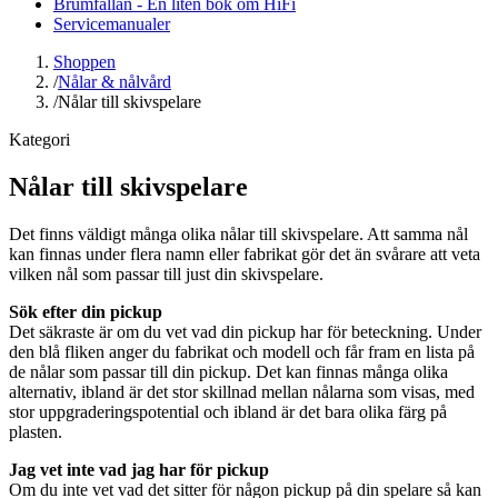
Brumfällan - En liten bok om HiFi
Servicemanualer
Shoppen
/
Nålar & nålvård
/
Nålar till skivspelare
Kategori
Nålar till skivspelare
Det finns väldigt många olika nålar till skivspelare. Att samma nål
kan finnas under flera namn eller fabrikat gör det än svårare att veta
vilken nål som passar till just din skivspelare.
Sök efter din pickup
Det säkraste är om du vet vad din pickup har för beteckning. Under
den blå fliken anger du fabrikat och modell och får fram en lista på
de nålar som passar till din pickup. Det kan finnas många olika
alternativ, ibland är det stor skillnad mellan nålarna som visas, med
stor uppgraderingspotential och ibland är det bara olika färg på
plasten.
Jag vet inte vad jag har för pickup
Om du inte vet vad det sitter för någon pickup på din spelare så kan