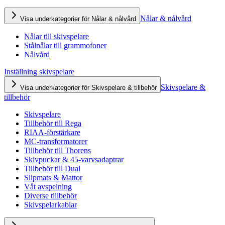
Nålar & nålvård
Visa underkategorier för Nålar & nålvård
Nålar till skivspelare
Stålnålar till grammofoner
Nålvård
Inställning skivspelare
Skivspelare &
Visa underkategorier för Skivspelare & tillbehör
tillbehör
Skivspelare
Tillbehör till Rega
RIAA-förstärkare
MC-transformatorer
Tillbehör till Thorens
Skivpuckar & 45-varvsadaptrar
Tillbehör till Dual
Slipmats & Mattor
Våt avspelning
Diverse tillbehör
Skivspelarkablar