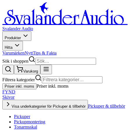
Svalander Audio
Produkter
Hitta
Varumärken
Nytt
Tips & Fakta
Sök i shoppen
Varukorg
Filtrera kategorier
Priser inkl. moms
Priser inkl. moms
FYND
Skivor
Pickuper & tillbehör
Visa underkategorier för Pickuper & tillbehör
Pickuper
Pickupmontering
Tonarmsskal