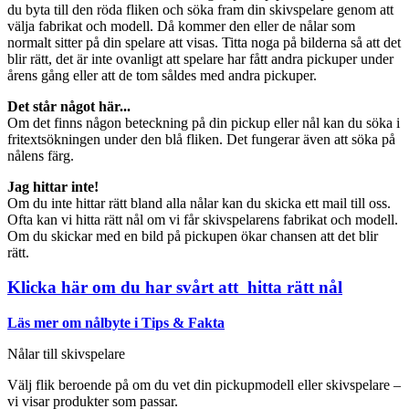
du byta till den röda fliken och söka fram din skivspelare genom att
välja fabrikat och modell. Då kommer den eller de nålar som
normalt sitter på din spelare att visas. Titta noga på bilderna så att det
blir rätt, det är inte ovanligt att spelare har fått andra pickuper under
årens gång eller att de tom såldes med andra pickuper.
Det står något här...
Om det finns någon beteckning på din pickup eller nål kan du söka i
fritextsökningen under den blå fliken. Det fungerar även att söka på
nålens färg.
Jag hittar inte!
Om du inte hittar rätt bland alla nålar kan du skicka ett mail till oss.
Ofta kan vi hitta rätt nål om vi får skivspelarens fabrikat och modell.
Om du skickar med en bild på pickupen ökar chansen att det blir
rätt.
Klicka här om du har svårt att hitta rätt nål
Läs mer om nålbyte i Tips & Fakta
Nålar till skivspelare
Välj flik beroende på om du vet din pickupmodell eller skivspelare –
vi visar produkter som passar.