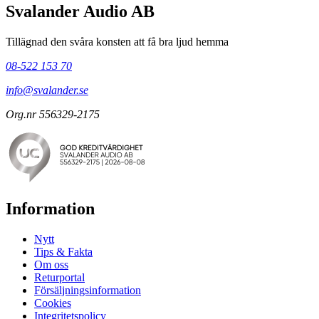
Svalander Audio AB
Tillägnad den svåra konsten att få bra ljud hemma
08-522 153 70
info@svalander.se
Org.nr 556329-2175
Information
Nytt
Tips & Fakta
Om oss
Returportal
Försäljningsinformation
Cookies
Integritetspolicy