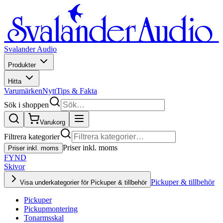
Svalander Audio
Produkter
Hitta
Varumärken
Nytt
Tips & Fakta
Sök i shoppen
Varukorg
Filtrera kategorier
Priser inkl. moms
Priser inkl. moms
FYND
Skivor
Pickuper & tillbehör
Visa underkategorier för Pickuper & tillbehör
Pickuper
Pickupmontering
Tonarmsskal