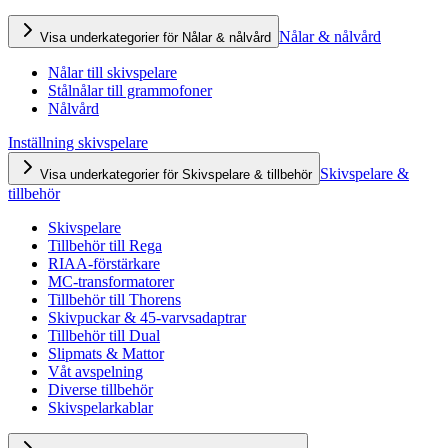
Nålar & nålvård
Visa underkategorier för Nålar & nålvård
Nålar till skivspelare
Stålnålar till grammofoner
Nålvård
Inställning skivspelare
Skivspelare &
Visa underkategorier för Skivspelare & tillbehör
tillbehör
Skivspelare
Tillbehör till Rega
RIAA-förstärkare
MC-transformatorer
Tillbehör till Thorens
Skivpuckar & 45-varvsadaptrar
Tillbehör till Dual
Slipmats & Mattor
Våt avspelning
Diverse tillbehör
Skivspelarkablar