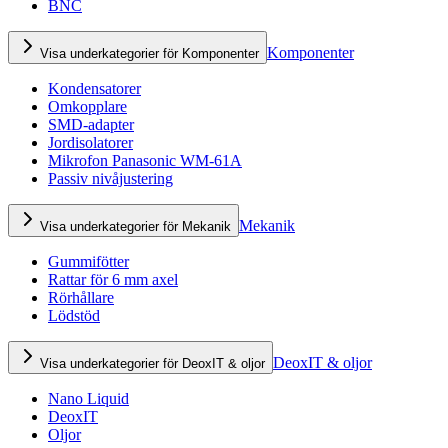
BNC
Komponenter
Visa underkategorier för Komponenter
Kondensatorer
Omkopplare
SMD-adapter
Jordisolatorer
Mikrofon Panasonic WM-61A
Passiv nivåjustering
Mekanik
Visa underkategorier för Mekanik
Gummifötter
Rattar för 6 mm axel
Rörhållare
Lödstöd
DeoxIT & oljor
Visa underkategorier för DeoxIT & oljor
Nano Liquid
DeoxIT
Oljor