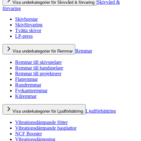
Skivvård &
Visa underkategorier för Skivvård & förvaring
förvaring
Skivborstar
Skivförvaring
Tvätta skivor
LP-press
Remmar
Visa underkategorier för Remmar
Remmar till skivspelare
Remmar till bandspelare
Remmar till projektorer
Flatremmar
Rundremmar
Fyrkantsremmar
Kilremmar
Ljudförbättring
Visa underkategorier för Ljudförbättring
Vibrationsdämpande fötter
Vibrationsdämpande basplattor
NCF Booster
Vibrationsdämpning