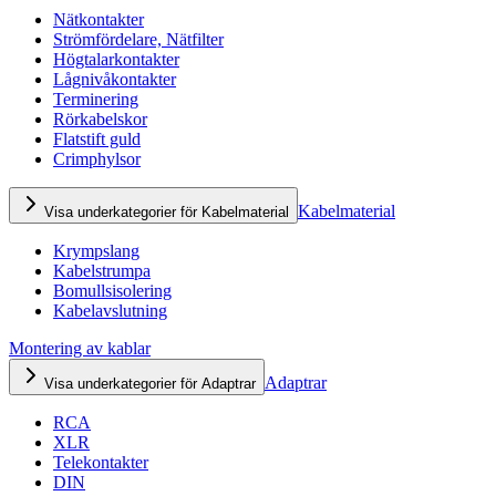
Nätkontakter
Strömfördelare, Nätfilter
Högtalarkontakter
Lågnivåkontakter
Terminering
Rörkabelskor
Flatstift guld
Crimphylsor
Kabelmaterial
Visa underkategorier för Kabelmaterial
Krympslang
Kabelstrumpa
Bomullsisolering
Kabelavslutning
Montering av kablar
Adaptrar
Visa underkategorier för Adaptrar
RCA
XLR
Telekontakter
DIN