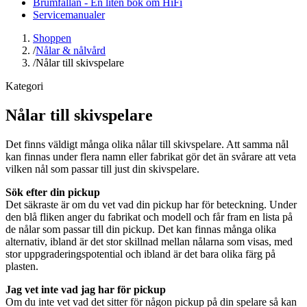
Brumfällan - En liten bok om HiFi
Servicemanualer
Shoppen
/
Nålar & nålvård
/
Nålar till skivspelare
Kategori
Nålar till skivspelare
Det finns väldigt många olika nålar till skivspelare. Att samma nål
kan finnas under flera namn eller fabrikat gör det än svårare att veta
vilken nål som passar till just din skivspelare.
Sök efter din pickup
Det säkraste är om du vet vad din pickup har för beteckning. Under
den blå fliken anger du fabrikat och modell och får fram en lista på
de nålar som passar till din pickup. Det kan finnas många olika
alternativ, ibland är det stor skillnad mellan nålarna som visas, med
stor uppgraderingspotential och ibland är det bara olika färg på
plasten.
Jag vet inte vad jag har för pickup
Om du inte vet vad det sitter för någon pickup på din spelare så kan