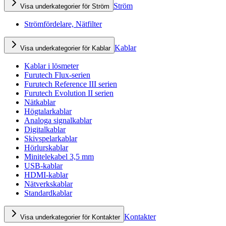
Ström
Visa underkategorier för Ström
Strömfördelare, Nätfilter
Kablar
Visa underkategorier för Kablar
Kablar i lösmeter
Furutech Flux-serien
Furutech Reference III serien
Furutech Evolution II serien
Nätkablar
Högtalarkablar
Analoga signalkablar
Digitalkablar
Skivspelarkablar
Hörlurskablar
Minitelekabel 3,5 mm
USB-kablar
HDMI-kablar
Nätverkskablar
Standardkablar
Kontakter
Visa underkategorier för Kontakter