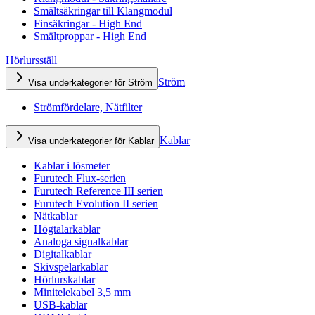
Smältsäkringar till Klangmodul
Finsäkringar - High End
Smältproppar - High End
Hörlursställ
Ström
Visa underkategorier för Ström
Strömfördelare, Nätfilter
Kablar
Visa underkategorier för Kablar
Kablar i lösmeter
Furutech Flux-serien
Furutech Reference III serien
Furutech Evolution II serien
Nätkablar
Högtalarkablar
Analoga signalkablar
Digitalkablar
Skivspelarkablar
Hörlurskablar
Minitelekabel 3,5 mm
USB-kablar