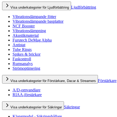
Ljudförbättring
Visa underkategorier för Ljudförbättring
Vibrationsdämpande fötter
Vibrationsdämpande basplattor
NCF Booster
Vibrationsdämpning
Akustikmaterial
Furutech DeMag Alpha
Antistat
Tube Rings
Spikes & brickor
Faskontroll
Rumsanalys
Strömoptimering
Förstärkare
Visa underkategorier för Förstärkare, Dacar & Streamers
A/D-omvandlare
RIAA-förstärkare
Säkringar
Visa underkategorier för Säkringar
Klangmodul - Säkringshållare