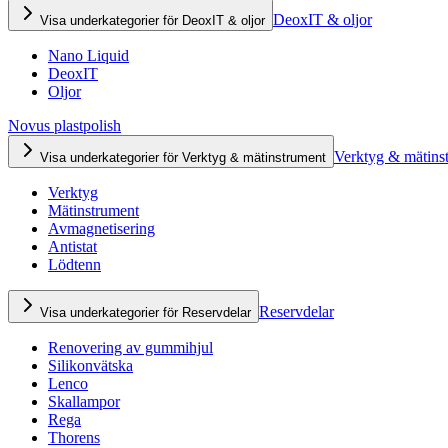
DeoxIT & oljor
Visa underkategorier för DeoxIT & oljor
Nano Liquid
DeoxIT
Oljor
Novus plastpolish
Verktyg & mätins
Visa underkategorier för Verktyg & mätinstrument
Verktyg
Mätinstrument
Avmagnetisering
Antistat
Lödtenn
Reservdelar
Visa underkategorier för Reservdelar
Renovering av gummihjul
Silikonvätska
Lenco
Skallampor
Rega
Thorens