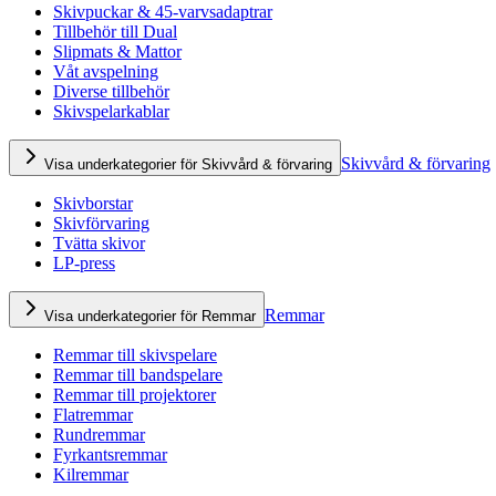
Skivpuckar & 45-varvsadaptrar
Tillbehör till Dual
Slipmats & Mattor
Våt avspelning
Diverse tillbehör
Skivspelarkablar
Skivvård & förvaring
Visa underkategorier för Skivvård & förvaring
Skivborstar
Skivförvaring
Tvätta skivor
LP-press
Remmar
Visa underkategorier för Remmar
Remmar till skivspelare
Remmar till bandspelare
Remmar till projektorer
Flatremmar
Rundremmar
Fyrkantsremmar
Kilremmar