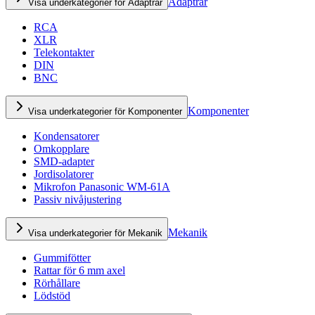
Adaptrar
Visa underkategorier för Adaptrar
RCA
XLR
Telekontakter
DIN
BNC
Komponenter
Visa underkategorier för Komponenter
Kondensatorer
Omkopplare
SMD-adapter
Jordisolatorer
Mikrofon Panasonic WM-61A
Passiv nivåjustering
Mekanik
Visa underkategorier för Mekanik
Gummifötter
Rattar för 6 mm axel
Rörhållare
Lödstöd