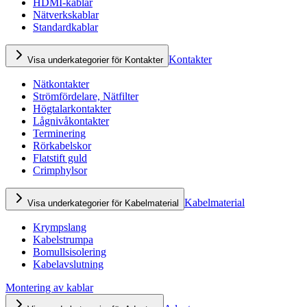
HDMI-kablar
Nätverkskablar
Standardkablar
Kontakter
Visa underkategorier för Kontakter
Nätkontakter
Strömfördelare, Nätfilter
Högtalarkontakter
Lågnivåkontakter
Terminering
Rörkabelskor
Flatstift guld
Crimphylsor
Kabelmaterial
Visa underkategorier för Kabelmaterial
Krympslang
Kabelstrumpa
Bomullsisolering
Kabelavslutning
Montering av kablar