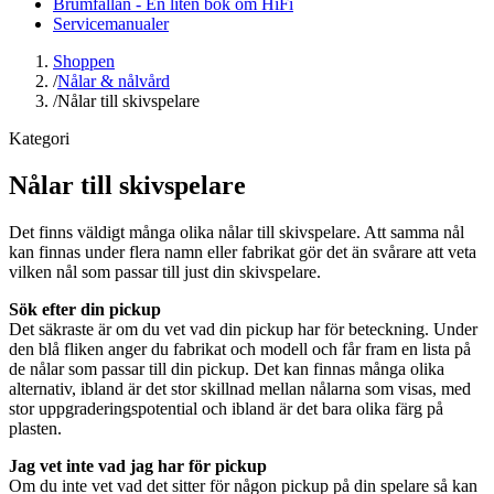
Brumfällan - En liten bok om HiFi
Servicemanualer
Shoppen
/
Nålar & nålvård
/
Nålar till skivspelare
Kategori
Nålar till skivspelare
Det finns väldigt många olika nålar till skivspelare. Att samma nål
kan finnas under flera namn eller fabrikat gör det än svårare att veta
vilken nål som passar till just din skivspelare.
Sök efter din pickup
Det säkraste är om du vet vad din pickup har för beteckning. Under
den blå fliken anger du fabrikat och modell och får fram en lista på
de nålar som passar till din pickup. Det kan finnas många olika
alternativ, ibland är det stor skillnad mellan nålarna som visas, med
stor uppgraderingspotential och ibland är det bara olika färg på
plasten.
Jag vet inte vad jag har för pickup
Om du inte vet vad det sitter för någon pickup på din spelare så kan