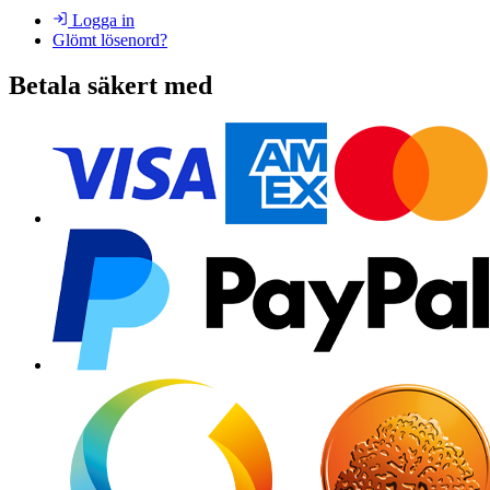
Logga in
Glömt lösenord?
Betala säkert med