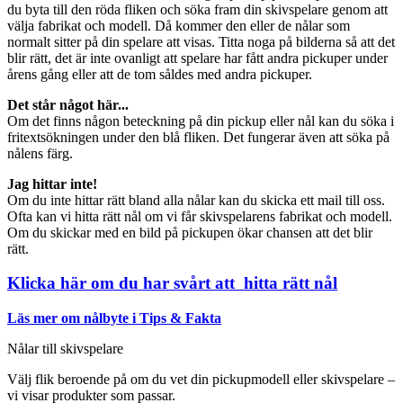
du byta till den röda fliken och söka fram din skivspelare genom att
välja fabrikat och modell. Då kommer den eller de nålar som
normalt sitter på din spelare att visas. Titta noga på bilderna så att det
blir rätt, det är inte ovanligt att spelare har fått andra pickuper under
årens gång eller att de tom såldes med andra pickuper.
Det står något här...
Om det finns någon beteckning på din pickup eller nål kan du söka i
fritextsökningen under den blå fliken. Det fungerar även att söka på
nålens färg.
Jag hittar inte!
Om du inte hittar rätt bland alla nålar kan du skicka ett mail till oss.
Ofta kan vi hitta rätt nål om vi får skivspelarens fabrikat och modell.
Om du skickar med en bild på pickupen ökar chansen att det blir
rätt.
Klicka här om du har svårt att hitta rätt nål
Läs mer om nålbyte i Tips & Fakta
Nålar till skivspelare
Välj flik beroende på om du vet din pickupmodell eller skivspelare –
vi visar produkter som passar.