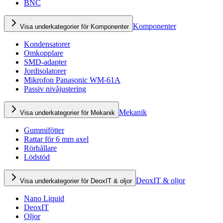
BNC
Komponenter
Visa underkategorier för Komponenter
Kondensatorer
Omkopplare
SMD-adapter
Jordisolatorer
Mikrofon Panasonic WM-61A
Passiv nivåjustering
Mekanik
Visa underkategorier för Mekanik
Gummifötter
Rattar för 6 mm axel
Rörhållare
Lödstöd
DeoxIT & oljor
Visa underkategorier för DeoxIT & oljor
Nano Liquid
DeoxIT
Oljor