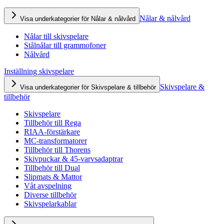
Nålar & nålvård
Visa underkategorier för Nålar & nålvård
Nålar till skivspelare
Stålnålar till grammofoner
Nålvård
Inställning skivspelare
Skivspelare &
Visa underkategorier för Skivspelare & tillbehör
tillbehör
Skivspelare
Tillbehör till Rega
RIAA-förstärkare
MC-transformatorer
Tillbehör till Thorens
Skivpuckar & 45-varvsadaptrar
Tillbehör till Dual
Slipmats & Mattor
Våt avspelning
Diverse tillbehör
Skivspelarkablar