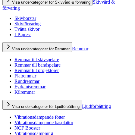
Skivvård &
Visa underkategorier för Skivvård & förvaring
förvaring
Skivborstar
Skivförvaring
Tvätta skivor
LP-press
Remmar
Visa underkategorier för Remmar
Remmar till skivspelare
Remmar till bandspelare
Remmar till projektorer
Flatremmar
Rundremmar
Fyrkantsremmar
Kilremmar
Ljudförbättring
Visa underkategorier för Ljudförbättring
Vibrationsdämpande fötter
Vibrationsdämpande basplattor
NCF Booster
Vibrationsdämpning