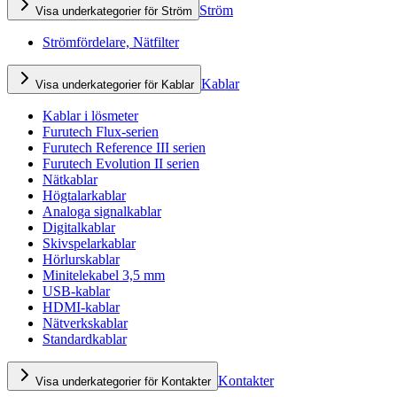
Ström
Visa underkategorier för Ström
Strömfördelare, Nätfilter
Kablar
Visa underkategorier för Kablar
Kablar i lösmeter
Furutech Flux-serien
Furutech Reference III serien
Furutech Evolution II serien
Nätkablar
Högtalarkablar
Analoga signalkablar
Digitalkablar
Skivspelarkablar
Hörlurskablar
Minitelekabel 3,5 mm
USB-kablar
HDMI-kablar
Nätverkskablar
Standardkablar
Kontakter
Visa underkategorier för Kontakter