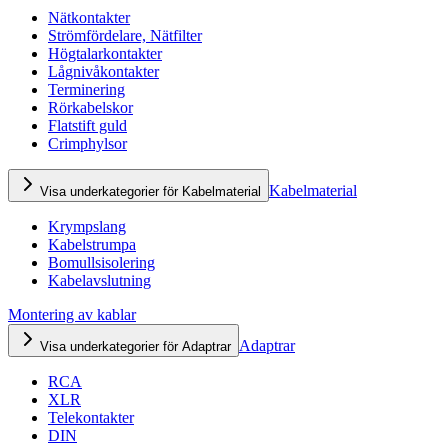
Nätkontakter
Strömfördelare, Nätfilter
Högtalarkontakter
Lågnivåkontakter
Terminering
Rörkabelskor
Flatstift guld
Crimphylsor
Kabelmaterial
Visa underkategorier för Kabelmaterial
Krympslang
Kabelstrumpa
Bomullsisolering
Kabelavslutning
Montering av kablar
Adaptrar
Visa underkategorier för Adaptrar
RCA
XLR
Telekontakter
DIN