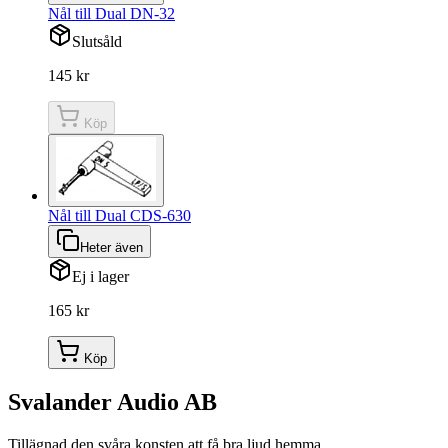
Nål till Dual DN-32
Slutsåld
145 kr
Köp
Nål till Dual CDS-630
Heter även
Ej i lager
165 kr
Köp
Svalander Audio AB
Tillägnad den svåra konsten att få bra ljud hemma