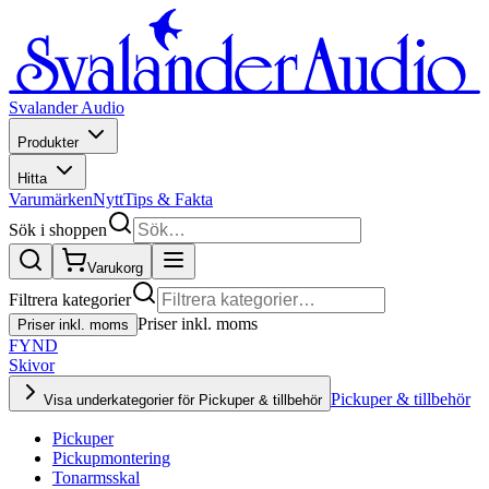
Svalander Audio
Produkter
Hitta
Varumärken
Nytt
Tips & Fakta
Sök i shoppen
Varukorg
Filtrera kategorier
Priser inkl. moms
Priser inkl. moms
FYND
Skivor
Pickuper & tillbehör
Visa underkategorier för Pickuper & tillbehör
Pickuper
Pickupmontering
Tonarmsskal