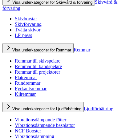
Skivvård &
Visa underkategorier för Skivvård & förvaring
förvaring
Skivborstar
Skivförvaring
Tvätta skivor
LP-press
Remmar
Visa underkategorier för Remmar
Remmar till skivspelare
Remmar till bandspelare
Remmar till projektorer
Flatremmar
Rundremmar
Fyrkantsremmar
Kilremmar
Ljudförbättring
Visa underkategorier för Ljudförbättring
Vibrationsdämpande fötter
Vibrationsdämpande basplattor
NCF Booster
Vibrationsdämpning