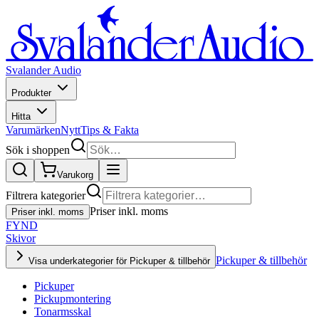
Svalander Audio
Produkter
Hitta
Varumärken
Nytt
Tips & Fakta
Sök i shoppen
Varukorg
Filtrera kategorier
Priser inkl. moms
Priser inkl. moms
FYND
Skivor
Pickuper & tillbehör
Visa underkategorier för Pickuper & tillbehör
Pickuper
Pickupmontering
Tonarmsskal