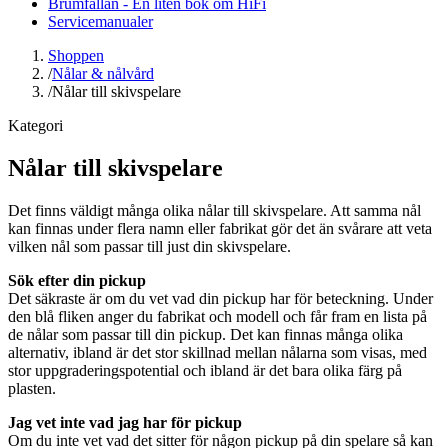
Brumfällan - En liten bok om HiFi
Servicemanualer
Shoppen
/
Nålar & nålvård
/
Nålar till skivspelare
Kategori
Nålar till skivspelare
Det finns väldigt många olika nålar till skivspelare. Att samma nål
kan finnas under flera namn eller fabrikat gör det än svårare att veta
vilken nål som passar till just din skivspelare.
Sök efter din pickup
Det säkraste är om du vet vad din pickup har för beteckning. Under
den blå fliken anger du fabrikat och modell och får fram en lista på
de nålar som passar till din pickup. Det kan finnas många olika
alternativ, ibland är det stor skillnad mellan nålarna som visas, med
stor uppgraderingspotential och ibland är det bara olika färg på
plasten.
Jag vet inte vad jag har för pickup
Om du inte vet vad det sitter för någon pickup på din spelare så kan