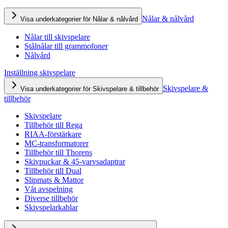
Nålar & nålvård
Visa underkategorier för Nålar & nålvård
Nålar till skivspelare
Stålnålar till grammofoner
Nålvård
Inställning skivspelare
Skivspelare &
Visa underkategorier för Skivspelare & tillbehör
tillbehör
Skivspelare
Tillbehör till Rega
RIAA-förstärkare
MC-transformatorer
Tillbehör till Thorens
Skivpuckar & 45-varvsadaptrar
Tillbehör till Dual
Slipmats & Mattor
Våt avspelning
Diverse tillbehör
Skivspelarkablar