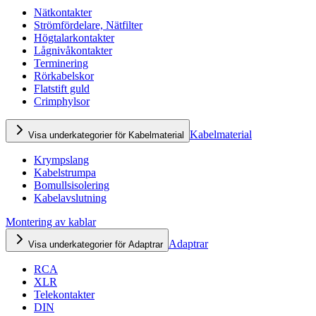
Nätkontakter
Strömfördelare, Nätfilter
Högtalarkontakter
Lågnivåkontakter
Terminering
Rörkabelskor
Flatstift guld
Crimphylsor
Kabelmaterial
Visa underkategorier för Kabelmaterial
Krympslang
Kabelstrumpa
Bomullsisolering
Kabelavslutning
Montering av kablar
Adaptrar
Visa underkategorier för Adaptrar
RCA
XLR
Telekontakter
DIN