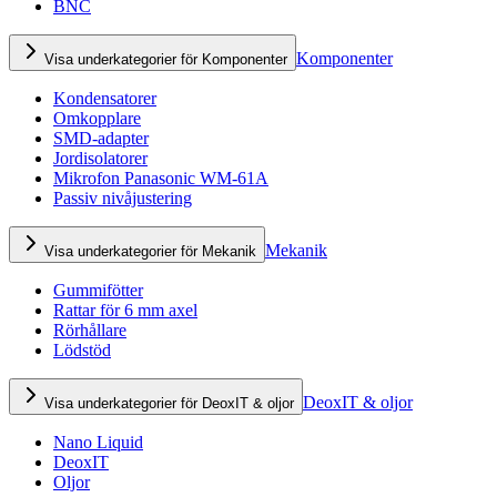
BNC
Komponenter
Visa underkategorier för Komponenter
Kondensatorer
Omkopplare
SMD-adapter
Jordisolatorer
Mikrofon Panasonic WM-61A
Passiv nivåjustering
Mekanik
Visa underkategorier för Mekanik
Gummifötter
Rattar för 6 mm axel
Rörhållare
Lödstöd
DeoxIT & oljor
Visa underkategorier för DeoxIT & oljor
Nano Liquid
DeoxIT
Oljor