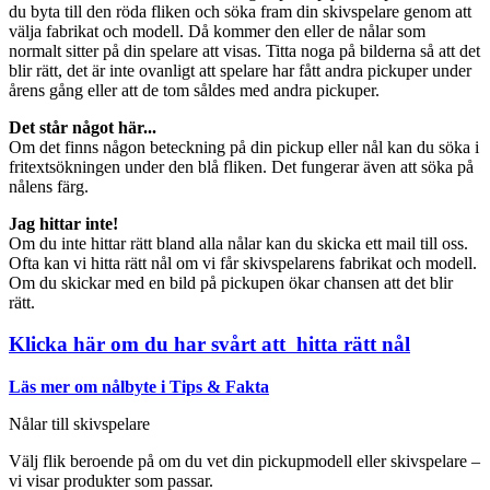
du byta till den röda fliken och söka fram din skivspelare genom att
välja fabrikat och modell. Då kommer den eller de nålar som
normalt sitter på din spelare att visas. Titta noga på bilderna så att det
blir rätt, det är inte ovanligt att spelare har fått andra pickuper under
årens gång eller att de tom såldes med andra pickuper.
Det står något här...
Om det finns någon beteckning på din pickup eller nål kan du söka i
fritextsökningen under den blå fliken. Det fungerar även att söka på
nålens färg.
Jag hittar inte!
Om du inte hittar rätt bland alla nålar kan du skicka ett mail till oss.
Ofta kan vi hitta rätt nål om vi får skivspelarens fabrikat och modell.
Om du skickar med en bild på pickupen ökar chansen att det blir
rätt.
Klicka här om du har svårt att hitta rätt nål
Läs mer om nålbyte i Tips & Fakta
Nålar till skivspelare
Välj flik beroende på om du vet din pickupmodell eller skivspelare –
vi visar produkter som passar.