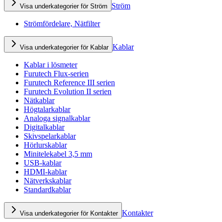
Ström
Visa underkategorier för Ström
Strömfördelare, Nätfilter
Kablar
Visa underkategorier för Kablar
Kablar i lösmeter
Furutech Flux-serien
Furutech Reference III serien
Furutech Evolution II serien
Nätkablar
Högtalarkablar
Analoga signalkablar
Digitalkablar
Skivspelarkablar
Hörlurskablar
Minitelekabel 3,5 mm
USB-kablar
HDMI-kablar
Nätverkskablar
Standardkablar
Kontakter
Visa underkategorier för Kontakter