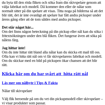
du byta till den röda fliken och söka fram din skivspelare genom att
välja fabrikat och modell. Då kommer den eller de nålar som
normalt sitter på din spelare att visas. Titta noga på bilderna så att det
blir rätt, det är inte ovanligt att spelare har fått andra pickuper under
årens gång eller att de tom såldes med andra pickuper.
Det står något här...
Om det finns någon beteckning på din pickup eller nål kan du söka i
fritextsökningen under den blå fliken. Det fungerar även att söka på
nålens färg.
Jag hittar inte!
Om du inte hittar rätt bland alla nålar kan du skicka ett mail till oss.
Ofta kan vi hitta rätt nål om vi får skivspelarens fabrikat och modell.
Om du skickar med en bild på pickupen ökar chansen att det blir
rätt.
Klicka här om du har svårt att hitta rätt nål
Läs mer om nålbyte i Tips & Fakta
Nålar till skivspelare
Välj flik beroende på om du vet din pickupmodell eller skivspelare –
vi visar produkter som passar.