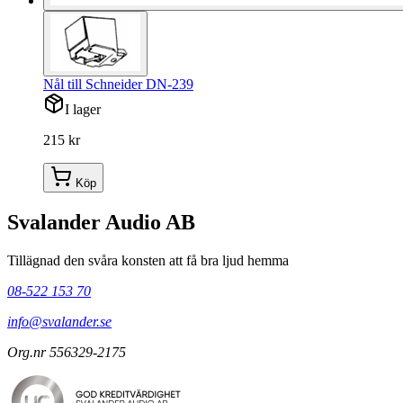
Nål till Schneider DN-239
I lager
215 kr
Köp
Svalander Audio AB
Tillägnad den svåra konsten att få bra ljud hemma
08-522 153 70
info@svalander.se
Org.nr 556329-2175