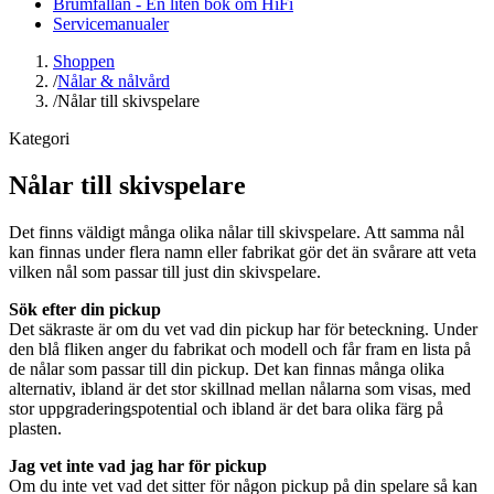
Brumfällan - En liten bok om HiFi
Servicemanualer
Shoppen
/
Nålar & nålvård
/
Nålar till skivspelare
Kategori
Nålar till skivspelare
Det finns väldigt många olika nålar till skivspelare. Att samma nål
kan finnas under flera namn eller fabrikat gör det än svårare att veta
vilken nål som passar till just din skivspelare.
Sök efter din pickup
Det säkraste är om du vet vad din pickup har för beteckning. Under
den blå fliken anger du fabrikat och modell och får fram en lista på
de nålar som passar till din pickup. Det kan finnas många olika
alternativ, ibland är det stor skillnad mellan nålarna som visas, med
stor uppgraderingspotential och ibland är det bara olika färg på
plasten.
Jag vet inte vad jag har för pickup
Om du inte vet vad det sitter för någon pickup på din spelare så kan