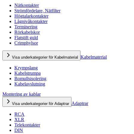
Nätkontakter
Strömfördelare, Nätfilter
Högtalarkontakter
Lågnivåkontakter
Terminering
Rörkabelskor
Flatstift guld
Crimphylsor
Kabelmaterial
Visa underkategorier för Kabelmaterial
Krympslang
Kabelstrumpa
Bomullsisolering
Kabelavslutning
Montering av kablar
Adaptrar
Visa underkategorier för Adaptrar
RCA
XLR
Telekontakter
DIN