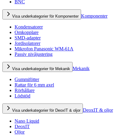
BNC
Komponenter
Visa underkategorier för Komponenter
Kondensatorer
Omkopplare
SMD-adapter
Jordisolatorer
Mikrofon Panasonic WM-61A
Passiv nivåjustering
Mekanik
Visa underkategorier för Mekanik
Gummifötter
Rattar för 6 mm axel
Rörhållare
Lödstöd
DeoxIT & oljor
Visa underkategorier för DeoxIT & oljor
Nano Liquid
DeoxIT
Oljor