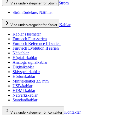
Ström
Visa underkategorier för Ström
Strömfördelare, Nätfilter
Kablar
Visa underkategorier för Kablar
Kablar i lösmeter
Furutech Flux-serien
Furutech Reference III serien
Furutech Evolution II serien
Nätkablar
Högtalarkablar
Analoga signalkablar
Digitalkablar
Skivspelarkablar
Hörlurskablar
Minitelekabel 3,5 mm
USB-kablar
HDMI-kablar
Nätverkskablar
Standardkablar
Kontakter
Visa underkategorier för Kontakter