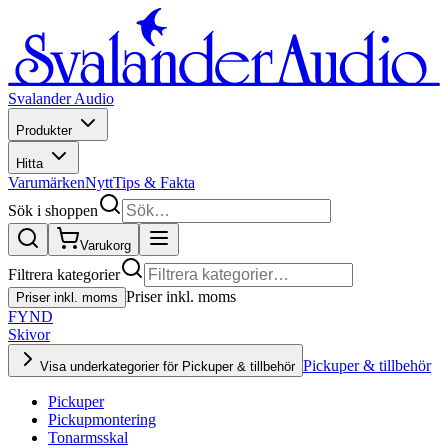
Svalander Audio
Produkter
Hitta
Varumärken
Nytt
Tips & Fakta
Sök i shoppen
Varukorg
Filtrera kategorier
Priser inkl. moms
Priser inkl. moms
FYND
Skivor
Pickuper & tillbehör
Visa underkategorier för Pickuper & tillbehör
Pickuper
Pickupmontering
Tonarmsskal