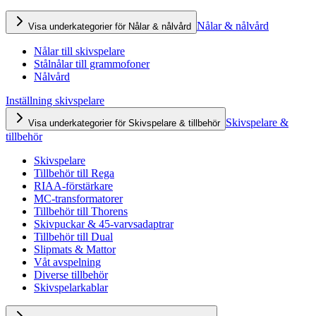
Nålar & nålvård
Visa underkategorier för Nålar & nålvård
Nålar till skivspelare
Stålnålar till grammofoner
Nålvård
Inställning skivspelare
Skivspelare &
Visa underkategorier för Skivspelare & tillbehör
tillbehör
Skivspelare
Tillbehör till Rega
RIAA-förstärkare
MC-transformatorer
Tillbehör till Thorens
Skivpuckar & 45-varvsadaptrar
Tillbehör till Dual
Slipmats & Mattor
Våt avspelning
Diverse tillbehör
Skivspelarkablar