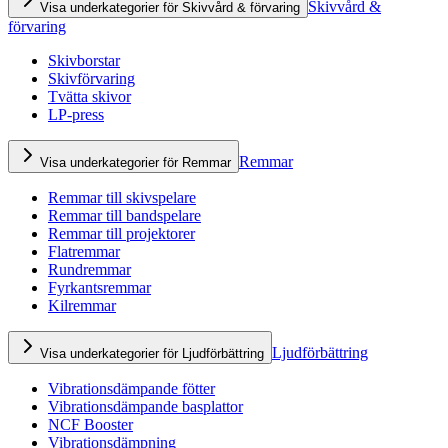
Skivvård &
Visa underkategorier för Skivvård & förvaring
förvaring
Skivborstar
Skivförvaring
Tvätta skivor
LP-press
Remmar
Visa underkategorier för Remmar
Remmar till skivspelare
Remmar till bandspelare
Remmar till projektorer
Flatremmar
Rundremmar
Fyrkantsremmar
Kilremmar
Ljudförbättring
Visa underkategorier för Ljudförbättring
Vibrationsdämpande fötter
Vibrationsdämpande basplattor
NCF Booster
Vibrationsdämpning