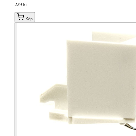
229 kr
Köp