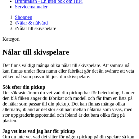
Brumfällan - En liten bok om HiFi
Servicemanualer
Shoppen
/
Nålar & nålvård
/
Nålar till skivspelare
Kategori
Nålar till skivspelare
Det finns väldigt många olika nålar till skivspelare. Att samma nål
kan finnas under flera namn eller fabrikat gör det än svårare att veta
vilken nål som passar till just din skivspelare.
Sök efter din pickup
Det säkraste är om du vet vad din pickup har för beteckning. Under
den blå fliken anger du fabrikat och modell och får fram en lista på
de nålar som passar till din pickup. Det kan finnas många olika
alternativ, ibland är det stor skillnad mellan nålarna som visas, med
stor uppgraderingspotential och ibland är det bara olika färg på
plasten.
Jag vet inte vad jag har för pickup
Om du inte vet vad det sitter för någon pickup på din spelare så kan