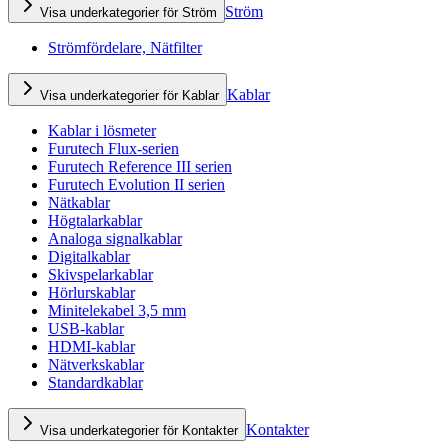
Ström
Visa underkategorier för Ström
Strömfördelare, Nätfilter
Kablar
Visa underkategorier för Kablar
Kablar i lösmeter
Furutech Flux-serien
Furutech Reference III serien
Furutech Evolution II serien
Nätkablar
Högtalarkablar
Analoga signalkablar
Digitalkablar
Skivspelarkablar
Hörlurskablar
Minitelekabel 3,5 mm
USB-kablar
HDMI-kablar
Nätverkskablar
Standardkablar
Kontakter
Visa underkategorier för Kontakter