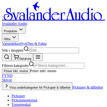
Svalander Audio
Produkter
Hitta
Varumärken
Nytt
Tips & Fakta
Sök i shoppen
Varukorg
Filtrera kategorier
Priser inkl. moms
Priser inkl. moms
FYND
Skivor
Pickuper & tillbehör
Visa underkategorier för Pickuper & tillbehör
Pickuper
Pickupmontering
Tonarmsskal