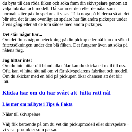
du byta till den röda fliken och söka fram din skivspelare genom att
välja fabrikat och modell. Då kommer den eller de nålar som
normalt sitter på din spelare att visas. Titta noga på bilderna så att det
blir rätt, det är inte ovanligt att spelare har fått andra pickuper under
årens gång eller att de tom såldes med andra pickuper.
Det står något här...
Om det finns någon beteckning på din pickup eller nål kan du söka i
fritextsökningen under den blå fliken. Det fungerar även att söka på
nålens färg.
Jag hittar inte!
Om du inte hittar rätt bland alla nålar kan du skicka ett mail till oss.
Ofta kan vi hitta rätt nål om vi får skivspelarens fabrikat och modell.
Om du skickar med en bild på pickupen ökar chansen att det blir
rätt.
Klicka här om du har svårt att hitta rätt nål
Läs mer om nålbyte i Tips & Fakta
Nålar till skivspelare
Välj flik beroende på om du vet din pickupmodell eller skivspelare –
vi visar produkter som passar.