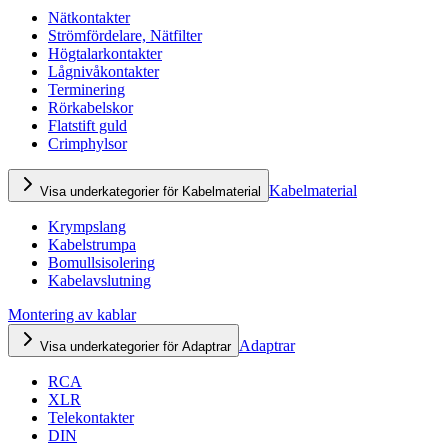
Nätkontakter
Strömfördelare, Nätfilter
Högtalarkontakter
Lågnivåkontakter
Terminering
Rörkabelskor
Flatstift guld
Crimphylsor
Kabelmaterial
Visa underkategorier för Kabelmaterial
Krympslang
Kabelstrumpa
Bomullsisolering
Kabelavslutning
Montering av kablar
Adaptrar
Visa underkategorier för Adaptrar
RCA
XLR
Telekontakter
DIN