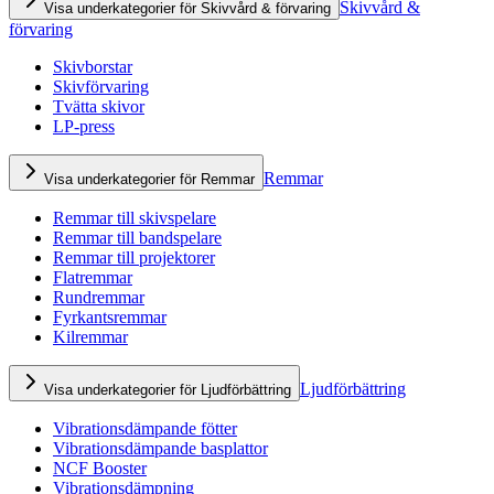
Skivvård &
Visa underkategorier för Skivvård & förvaring
förvaring
Skivborstar
Skivförvaring
Tvätta skivor
LP-press
Remmar
Visa underkategorier för Remmar
Remmar till skivspelare
Remmar till bandspelare
Remmar till projektorer
Flatremmar
Rundremmar
Fyrkantsremmar
Kilremmar
Ljudförbättring
Visa underkategorier för Ljudförbättring
Vibrationsdämpande fötter
Vibrationsdämpande basplattor
NCF Booster
Vibrationsdämpning