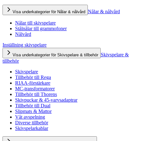
Nålar & nålvård
Visa underkategorier för Nålar & nålvård
Nålar till skivspelare
Stålnålar till grammofoner
Nålvård
Inställning skivspelare
Skivspelare &
Visa underkategorier för Skivspelare & tillbehör
tillbehör
Skivspelare
Tillbehör till Rega
RIAA-förstärkare
MC-transformatorer
Tillbehör till Thorens
Skivpuckar & 45-varvsadaptrar
Tillbehör till Dual
Slipmats & Mattor
Våt avspelning
Diverse tillbehör
Skivspelarkablar