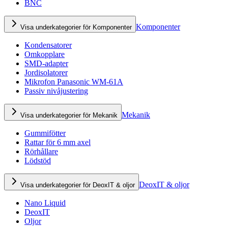
BNC
Komponenter
Visa underkategorier för Komponenter
Kondensatorer
Omkopplare
SMD-adapter
Jordisolatorer
Mikrofon Panasonic WM-61A
Passiv nivåjustering
Mekanik
Visa underkategorier för Mekanik
Gummifötter
Rattar för 6 mm axel
Rörhållare
Lödstöd
DeoxIT & oljor
Visa underkategorier för DeoxIT & oljor
Nano Liquid
DeoxIT
Oljor