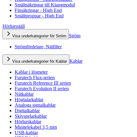
Smältsäkringar till Klangmodul
Finsäkringar - High End
Smältproppar - High End
Hörlursställ
Ström
Visa underkategorier för Ström
Strömfördelare, Nätfilter
Kablar
Visa underkategorier för Kablar
Kablar i lösmeter
Furutech Flux-serien
Furutech Reference III serien
Furutech Evolution II serien
Nätkablar
Högtalarkablar
Analoga signalkablar
Digitalkablar
Skivspelarkablar
Hörlurskablar
Minitelekabel 3,5 mm
USB-kablar