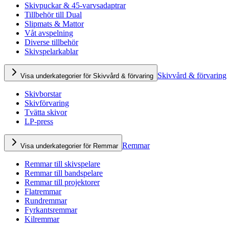
Skivpuckar & 45-varvsadaptrar
Tillbehör till Dual
Slipmats & Mattor
Våt avspelning
Diverse tillbehör
Skivspelarkablar
Skivvård & förvaring
Visa underkategorier för Skivvård & förvaring
Skivborstar
Skivförvaring
Tvätta skivor
LP-press
Remmar
Visa underkategorier för Remmar
Remmar till skivspelare
Remmar till bandspelare
Remmar till projektorer
Flatremmar
Rundremmar
Fyrkantsremmar
Kilremmar