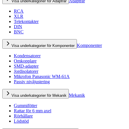
Adaptrar
Visa underkategorier för Adaptrar
RCA
XLR
Telekontakter
DIN
BNC
Komponenter
Visa underkategorier för Komponenter
Kondensatorer
Omkopplare
SMD-adapter
Jordisolatorer
Mikrofon Panasonic WM-61A
Passiv nivåjustering
Mekanik
Visa underkategorier för Mekanik
Gummifötter
Rattar för 6 mm axel
Rörhållare
Lödstöd