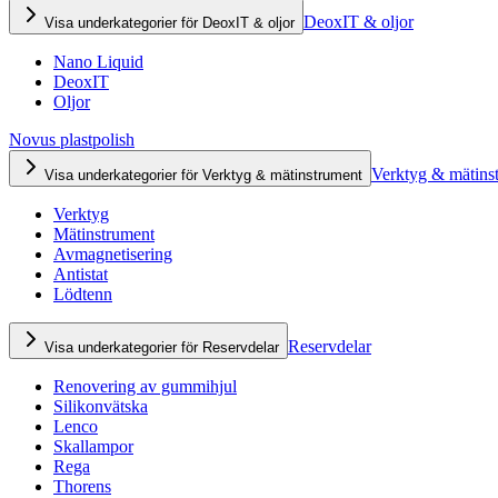
DeoxIT & oljor
Visa underkategorier för DeoxIT & oljor
Nano Liquid
DeoxIT
Oljor
Novus plastpolish
Verktyg & mätins
Visa underkategorier för Verktyg & mätinstrument
Verktyg
Mätinstrument
Avmagnetisering
Antistat
Lödtenn
Reservdelar
Visa underkategorier för Reservdelar
Renovering av gummihjul
Silikonvätska
Lenco
Skallampor
Rega
Thorens