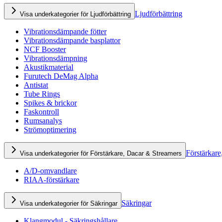
Ljudförbättring
Visa underkategorier för Ljudförbättring
Vibrationsdämpande fötter
Vibrationsdämpande basplattor
NCF Booster
Vibrationsdämpning
Akustikmaterial
Furutech DeMag Alpha
Antistat
Tube Rings
Spikes & brickor
Faskontroll
Rumsanalys
Strömoptimering
Förstärkare
Visa underkategorier för Förstärkare, Dacar & Streamers
A/D-omvandlare
RIAA-förstärkare
Säkringar
Visa underkategorier för Säkringar
Klangmodul - Säkringshållare