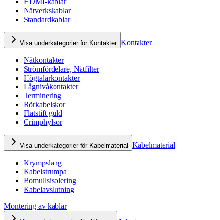
HDMI-kablar
Nätverkskablar
Standardkablar
Kontakter
Visa underkategorier för Kontakter
Nätkontakter
Strömfördelare, Nätfilter
Högtalarkontakter
Lågnivåkontakter
Terminering
Rörkabelskor
Flatstift guld
Crimphylsor
Kabelmaterial
Visa underkategorier för Kabelmaterial
Krympslang
Kabelstrumpa
Bomullsisolering
Kabelavslutning
Montering av kablar