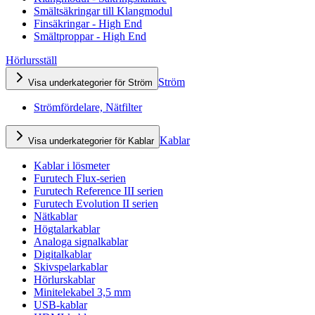
Smältsäkringar till Klangmodul
Finsäkringar - High End
Smältproppar - High End
Hörlursställ
Ström
Visa underkategorier för Ström
Strömfördelare, Nätfilter
Kablar
Visa underkategorier för Kablar
Kablar i lösmeter
Furutech Flux-serien
Furutech Reference III serien
Furutech Evolution II serien
Nätkablar
Högtalarkablar
Analoga signalkablar
Digitalkablar
Skivspelarkablar
Hörlurskablar
Minitelekabel 3,5 mm
USB-kablar