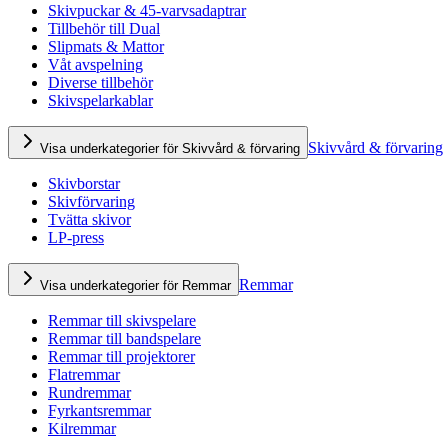
Skivpuckar & 45-varvsadaptrar
Tillbehör till Dual
Slipmats & Mattor
Våt avspelning
Diverse tillbehör
Skivspelarkablar
Skivvård & förvaring
Visa underkategorier för Skivvård & förvaring
Skivborstar
Skivförvaring
Tvätta skivor
LP-press
Remmar
Visa underkategorier för Remmar
Remmar till skivspelare
Remmar till bandspelare
Remmar till projektorer
Flatremmar
Rundremmar
Fyrkantsremmar
Kilremmar