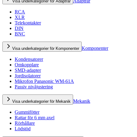
Adaptrar
Visa underkategorier för Adaptrar
RCA
XLR
Telekontakter
DIN
BNC
Komponenter
Visa underkategorier för Komponenter
Kondensatorer
Omkopplare
SMD-adapter
Jordisolatorer
Mikrofon Panasonic WM-61A
Passiv nivåjustering
Mekanik
Visa underkategorier för Mekanik
Gummifötter
Rattar för 6 mm axel
Rörhållare
Lödstöd