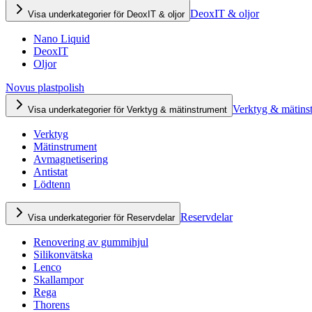
DeoxIT & oljor
Visa underkategorier för DeoxIT & oljor
Nano Liquid
DeoxIT
Oljor
Novus plastpolish
Verktyg & mätins
Visa underkategorier för Verktyg & mätinstrument
Verktyg
Mätinstrument
Avmagnetisering
Antistat
Lödtenn
Reservdelar
Visa underkategorier för Reservdelar
Renovering av gummihjul
Silikonvätska
Lenco
Skallampor
Rega
Thorens