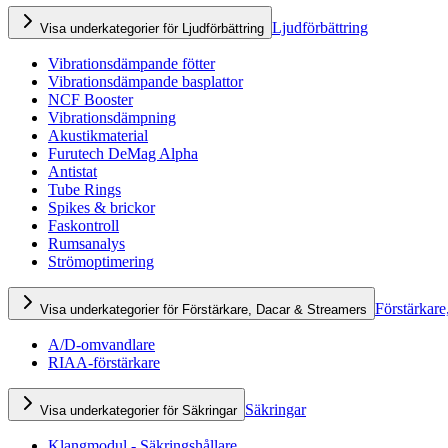
Ljudförbättring
Visa underkategorier för Ljudförbättring
Vibrationsdämpande fötter
Vibrationsdämpande basplattor
NCF Booster
Vibrationsdämpning
Akustikmaterial
Furutech DeMag Alpha
Antistat
Tube Rings
Spikes & brickor
Faskontroll
Rumsanalys
Strömoptimering
Förstärkare
Visa underkategorier för Förstärkare, Dacar & Streamers
A/D-omvandlare
RIAA-förstärkare
Säkringar
Visa underkategorier för Säkringar
Klangmodul - Säkringshållare