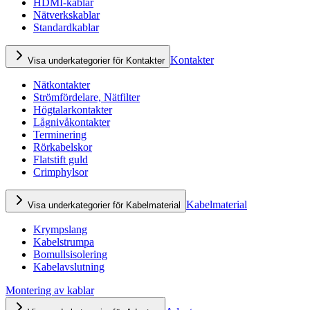
HDMI-kablar
Nätverkskablar
Standardkablar
Kontakter
Visa underkategorier för Kontakter
Nätkontakter
Strömfördelare, Nätfilter
Högtalarkontakter
Lågnivåkontakter
Terminering
Rörkabelskor
Flatstift guld
Crimphylsor
Kabelmaterial
Visa underkategorier för Kabelmaterial
Krympslang
Kabelstrumpa
Bomullsisolering
Kabelavslutning
Montering av kablar