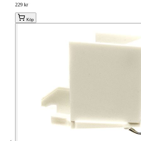
229 kr
Köp