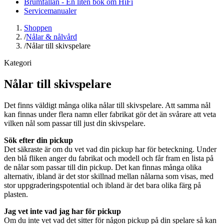
Brumfällan - En liten bok om HiFi
Servicemanualer
Shoppen
/
Nålar & nålvård
/
Nålar till skivspelare
Kategori
Nålar till skivspelare
Det finns väldigt många olika nålar till skivspelare. Att samma nål
kan finnas under flera namn eller fabrikat gör det än svårare att veta
vilken nål som passar till just din skivspelare.
Sök efter din pickup
Det säkraste är om du vet vad din pickup har för beteckning. Under
den blå fliken anger du fabrikat och modell och får fram en lista på
de nålar som passar till din pickup. Det kan finnas många olika
alternativ, ibland är det stor skillnad mellan nålarna som visas, med
stor uppgraderingspotential och ibland är det bara olika färg på
plasten.
Jag vet inte vad jag har för pickup
Om du inte vet vad det sitter för någon pickup på din spelare så kan