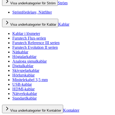
Ström
Visa underkategorier för Ström
Strömfördelare, Nätfilter
Kablar
Visa underkategorier för Kablar
Kablar i lösmeter
Furutech Flux-serien
Furutech Reference III serien
Furutech Evolution II serien
Nätkablar
Högtalarkablar
Analoga signalkablar
Digitalkablar
Skivspelarkablar
Hörlurskablar
Minitelekabel 3,5 mm
USB-kablar
HDMI-kablar
Nätverkskablar
Standardkablar
Kontakter
Visa underkategorier för Kontakter