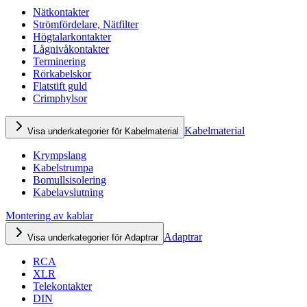
Nätkontakter
Strömfördelare, Nätfilter
Högtalarkontakter
Lågnivåkontakter
Terminering
Rörkabelskor
Flatstift guld
Crimphylsor
Kabelmaterial
Visa underkategorier för Kabelmaterial
Krympslang
Kabelstrumpa
Bomullsisolering
Kabelavslutning
Montering av kablar
Adaptrar
Visa underkategorier för Adaptrar
RCA
XLR
Telekontakter
DIN