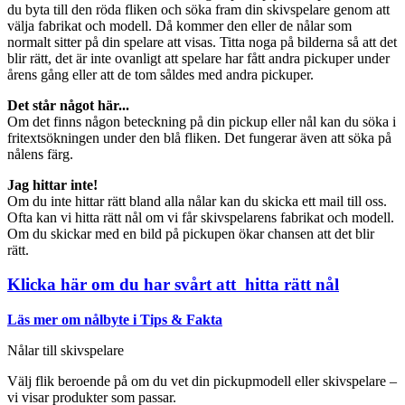
du byta till den röda fliken och söka fram din skivspelare genom att
välja fabrikat och modell. Då kommer den eller de nålar som
normalt sitter på din spelare att visas. Titta noga på bilderna så att det
blir rätt, det är inte ovanligt att spelare har fått andra pickuper under
årens gång eller att de tom såldes med andra pickuper.
Det står något här...
Om det finns någon beteckning på din pickup eller nål kan du söka i
fritextsökningen under den blå fliken. Det fungerar även att söka på
nålens färg.
Jag hittar inte!
Om du inte hittar rätt bland alla nålar kan du skicka ett mail till oss.
Ofta kan vi hitta rätt nål om vi får skivspelarens fabrikat och modell.
Om du skickar med en bild på pickupen ökar chansen att det blir
rätt.
Klicka här om du har svårt att hitta rätt nål
Läs mer om nålbyte i Tips & Fakta
Nålar till skivspelare
Välj flik beroende på om du vet din pickupmodell eller skivspelare –
vi visar produkter som passar.