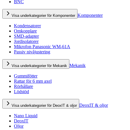
BNC
Komponenter
Visa underkategorier för Komponenter
Kondensatorer
Omkopplare
SMD-adapter
Jordisolatorer
Mikrofon Panasonic WM-61A
Passiv nivåjustering
Mekanik
Visa underkategorier för Mekanik
Gummifötter
Rattar för 6 mm axel
Rörhållare
Lödstöd
DeoxIT & oljor
Visa underkategorier för DeoxIT & oljor
Nano Liquid
DeoxIT
Oljor