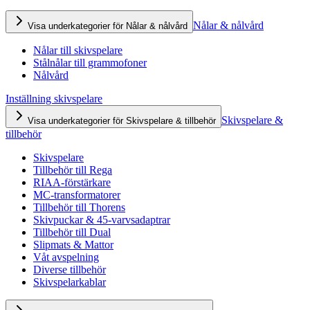
Nålar & nålvård
Visa underkategorier för Nålar & nålvård
Nålar till skivspelare
Stålnålar till grammofoner
Nålvård
Inställning skivspelare
Skivspelare &
Visa underkategorier för Skivspelare & tillbehör
tillbehör
Skivspelare
Tillbehör till Rega
RIAA-förstärkare
MC-transformatorer
Tillbehör till Thorens
Skivpuckar & 45-varvsadaptrar
Tillbehör till Dual
Slipmats & Mattor
Våt avspelning
Diverse tillbehör
Skivspelarkablar