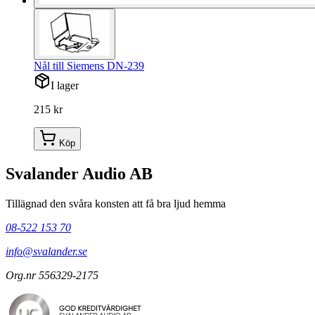
Nål till Siemens DN-239
I lager
215 kr
Köp
Svalander Audio AB
Tillägnad den svåra konsten att få bra ljud hemma
08-522 153 70
info@svalander.se
Org.nr 556329-2175