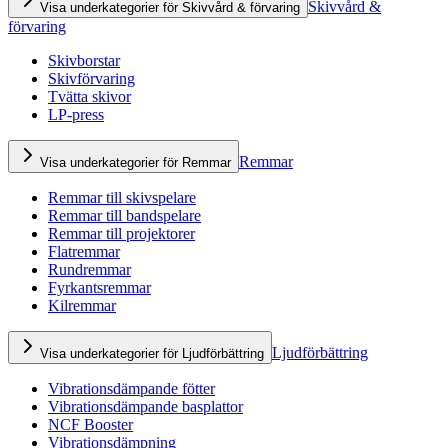
Skivvård &
Visa underkategorier för Skivvård & förvaring
förvaring
Skivborstar
Skivförvaring
Tvätta skivor
LP-press
Remmar
Visa underkategorier för Remmar
Remmar till skivspelare
Remmar till bandspelare
Remmar till projektorer
Flatremmar
Rundremmar
Fyrkantsremmar
Kilremmar
Ljudförbättring
Visa underkategorier för Ljudförbättring
Vibrationsdämpande fötter
Vibrationsdämpande basplattor
NCF Booster
Vibrationsdämpning