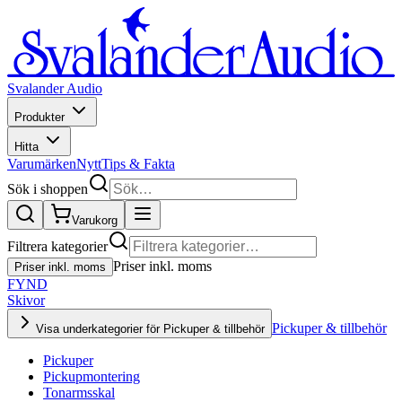
Svalander Audio
Produkter
Hitta
Varumärken
Nytt
Tips & Fakta
Sök i shoppen
Varukorg
Filtrera kategorier
Priser inkl. moms
Priser inkl. moms
FYND
Skivor
Pickuper & tillbehör
Visa underkategorier för Pickuper & tillbehör
Pickuper
Pickupmontering
Tonarmsskal