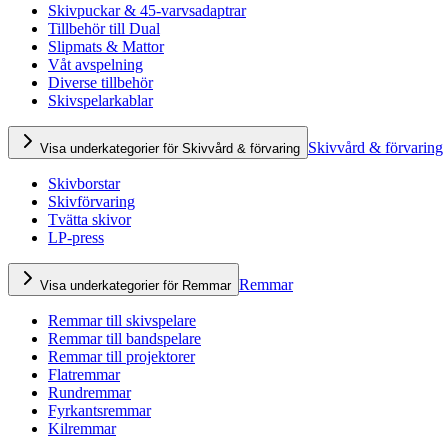
Skivpuckar & 45-varvsadaptrar
Tillbehör till Dual
Slipmats & Mattor
Våt avspelning
Diverse tillbehör
Skivspelarkablar
Skivvård & förvaring
Visa underkategorier för Skivvård & förvaring
Skivborstar
Skivförvaring
Tvätta skivor
LP-press
Remmar
Visa underkategorier för Remmar
Remmar till skivspelare
Remmar till bandspelare
Remmar till projektorer
Flatremmar
Rundremmar
Fyrkantsremmar
Kilremmar