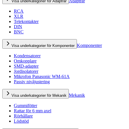
Adaptrar
Visa underkategorier för Adaptrar
RCA
XLR
Telekontakter
DIN
BNC
Komponenter
Visa underkategorier för Komponenter
Kondensatorer
Omkopplare
SMD-adapter
Jordisolatorer
Mikrofon Panasonic WM-61A
Passiv nivåjustering
Mekanik
Visa underkategorier för Mekanik
Gummifötter
Rattar för 6 mm axel
Rörhållare
Lödstöd