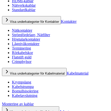
HDMI-kablar
Nätverkskablar
Standardkablar
Kontakter
Visa underkategorier för Kontakter
Nätkontakter
Strömfördelare, Nätfilter
Högtalarkontakter
Lågnivåkontakter
Terminering
Rörkabelskor
Flatstift guld
Crimphylsor
Kabelmaterial
Visa underkategorier för Kabelmaterial
Krympslang
Kabelstrumpa
Bomullsisolering
Kabelavslutning
Montering av kablar