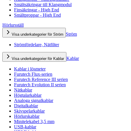
Smältsäkringar till Klangmodul
Finsäkringar - High End
Smältproppar - High End
Hörlursställ
Ström
Visa underkategorier för Ström
Strömfördelare, Nätfilter
Kablar
Visa underkategorier för Kablar
Kablar i lösmeter
Furutech Flux-serien
Furutech Reference III serien
Furutech Evolution II serien
Nätkablar
Högtalarkablar
Analoga signalkablar
Digitalkablar
Skivspelarkablar
Hörlurskablar
Minitelekabel 3,5 mm
USB-kablar