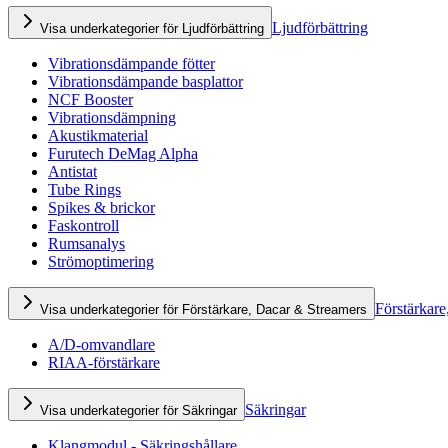
Ljudförbättring
Visa underkategorier för Ljudförbättring
Vibrationsdämpande fötter
Vibrationsdämpande basplattor
NCF Booster
Vibrationsdämpning
Akustikmaterial
Furutech DeMag Alpha
Antistat
Tube Rings
Spikes & brickor
Faskontroll
Rumsanalys
Strömoptimering
Förstärkare
Visa underkategorier för Förstärkare, Dacar & Streamers
A/D-omvandlare
RIAA-förstärkare
Säkringar
Visa underkategorier för Säkringar
Klangmodul - Säkringshållare