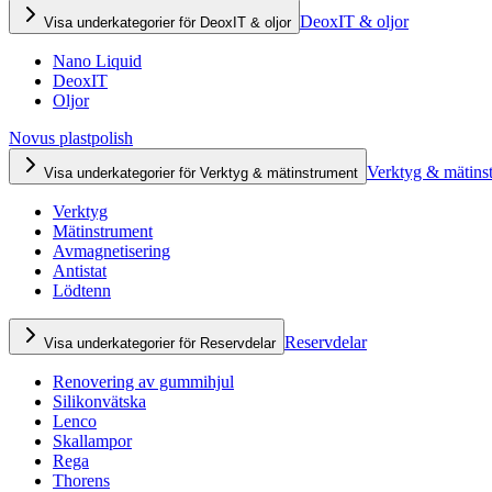
DeoxIT & oljor
Visa underkategorier för DeoxIT & oljor
Nano Liquid
DeoxIT
Oljor
Novus plastpolish
Verktyg & mätins
Visa underkategorier för Verktyg & mätinstrument
Verktyg
Mätinstrument
Avmagnetisering
Antistat
Lödtenn
Reservdelar
Visa underkategorier för Reservdelar
Renovering av gummihjul
Silikonvätska
Lenco
Skallampor
Rega
Thorens