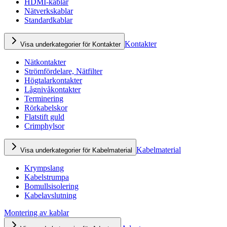
HDMI-kablar
Nätverkskablar
Standardkablar
Kontakter
Visa underkategorier för Kontakter
Nätkontakter
Strömfördelare, Nätfilter
Högtalarkontakter
Lågnivåkontakter
Terminering
Rörkabelskor
Flatstift guld
Crimphylsor
Kabelmaterial
Visa underkategorier för Kabelmaterial
Krympslang
Kabelstrumpa
Bomullsisolering
Kabelavslutning
Montering av kablar