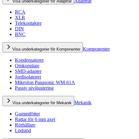
Adaptrar
Visa underkategorier för Adaptrar
RCA
XLR
Telekontakter
DIN
BNC
Komponenter
Visa underkategorier för Komponenter
Kondensatorer
Omkopplare
SMD-adapter
Jordisolatorer
Mikrofon Panasonic WM-61A
Passiv nivåjustering
Mekanik
Visa underkategorier för Mekanik
Gummifötter
Rattar för 6 mm axel
Rörhållare
Lödstöd