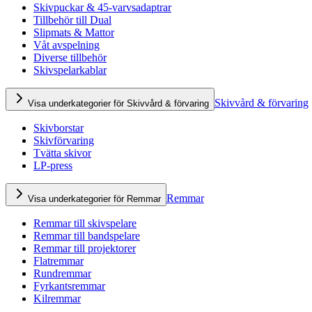
Skivpuckar & 45-varvsadaptrar
Tillbehör till Dual
Slipmats & Mattor
Våt avspelning
Diverse tillbehör
Skivspelarkablar
Skivvård & förvaring
Visa underkategorier för Skivvård & förvaring
Skivborstar
Skivförvaring
Tvätta skivor
LP-press
Remmar
Visa underkategorier för Remmar
Remmar till skivspelare
Remmar till bandspelare
Remmar till projektorer
Flatremmar
Rundremmar
Fyrkantsremmar
Kilremmar