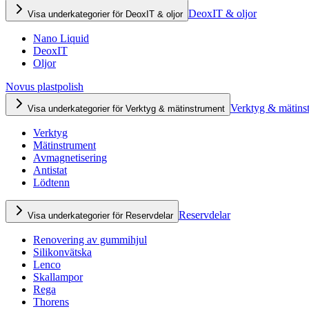
DeoxIT & oljor
Visa underkategorier för DeoxIT & oljor
Nano Liquid
DeoxIT
Oljor
Novus plastpolish
Verktyg & mätins
Visa underkategorier för Verktyg & mätinstrument
Verktyg
Mätinstrument
Avmagnetisering
Antistat
Lödtenn
Reservdelar
Visa underkategorier för Reservdelar
Renovering av gummihjul
Silikonvätska
Lenco
Skallampor
Rega
Thorens