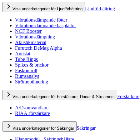
Ljudförbättring
Visa underkategorier för Ljudförbättring
Vibrationsdämpande fötter
Vibrationsdämpande basplattor
NCF Booster
Vibrationsdämpning
Akustikmaterial
Furutech DeMag Alpha
Antistat
Tube Rings
Spikes & brickor
Faskontroll
Rumsanalys
Strömoptimering
Förstärkare
Visa underkategorier för Förstärkare, Dacar & Streamers
A/D-omvandlare
RIAA-förstärkare
Säkringar
Visa underkategorier för Säkringar
Klangmodul - Säkringshållare