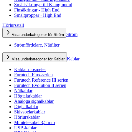
Smältsäkringar till Klangmodul
Finsäkringar - High End
Smältproppar - High End
Hörlursställ
Ström
Visa underkategorier för Ström
Strömfördelare, Nätfilter
Kablar
Visa underkategorier för Kablar
Kablar i lösmeter
Furutech Flux-serien
Furutech Reference III serien
Furutech Evolution II serien
Nätkablar
Högtalarkablar
Analoga signalkablar
Digitalkablar
Skivspelarkablar
Hörlurskablar
Minitelekabel 3,5 mm
USB-kablar