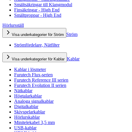
Smältsäkringar till Klangmodul
Finsäkringar - High End
Smältproppar - High End
Hörlursställ
Ström
Visa underkategorier för Ström
Strömfördelare, Nätfilter
Kablar
Visa underkategorier för Kablar
Kablar i lösmeter
Furutech Flux-serien
Furutech Reference III serien
Furutech Evolution II serien
Nätkablar
Högtalarkablar
Analoga signalkablar
Digitalkablar
Skivspelarkablar
Hörlurskablar
Minitelekabel 3,5 mm
USB-kablar