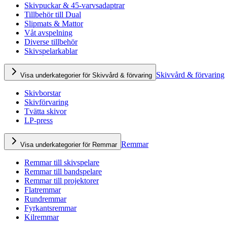
Skivpuckar & 45-varvsadaptrar
Tillbehör till Dual
Slipmats & Mattor
Våt avspelning
Diverse tillbehör
Skivspelarkablar
Skivvård & förvaring
Visa underkategorier för Skivvård & förvaring
Skivborstar
Skivförvaring
Tvätta skivor
LP-press
Remmar
Visa underkategorier för Remmar
Remmar till skivspelare
Remmar till bandspelare
Remmar till projektorer
Flatremmar
Rundremmar
Fyrkantsremmar
Kilremmar