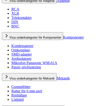
Adaptrar
Visa underkategorier för Adaptrar
RCA
XLR
Telekontakter
DIN
BNC
Komponenter
Visa underkategorier för Komponenter
Kondensatorer
Omkopplare
SMD-adapter
Jordisolatorer
Mikrofon Panasonic WM-61A
Passiv nivåjustering
Mekanik
Visa underkategorier för Mekanik
Gummifötter
Rattar för 6 mm axel
Rörhållare
Lödstöd