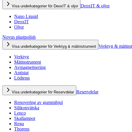
DeoxIT & oljor
Visa underkategorier för DeoxIT & oljor
Nano Liquid
DeoxIT
Oljor
Novus plastpolish
Verktyg & mätins
Visa underkategorier för Verktyg & mätinstrument
Verktyg
Mätinstrument
Avmagnetisering
Antistat
Lödtenn
Reservdelar
Visa underkategorier för Reservdelar
Renovering av gummihjul
Silikonvätska
Lenco
Skallampor
Rega
Thorens