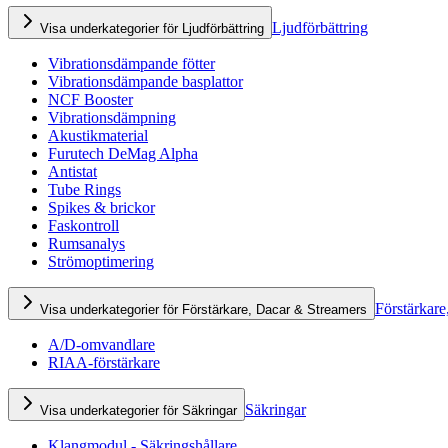
Ljudförbättring
Visa underkategorier för Ljudförbättring
Vibrationsdämpande fötter
Vibrationsdämpande basplattor
NCF Booster
Vibrationsdämpning
Akustikmaterial
Furutech DeMag Alpha
Antistat
Tube Rings
Spikes & brickor
Faskontroll
Rumsanalys
Strömoptimering
Förstärkare
Visa underkategorier för Förstärkare, Dacar & Streamers
A/D-omvandlare
RIAA-förstärkare
Säkringar
Visa underkategorier för Säkringar
Klangmodul - Säkringshållare