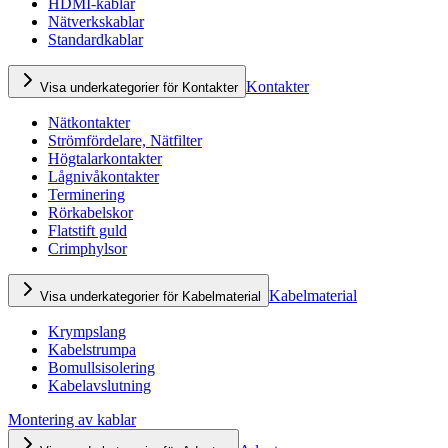
HDMI-kablar
Nätverkskablar
Standardkablar
Kontakter
Visa underkategorier för Kontakter
Nätkontakter
Strömfördelare, Nätfilter
Högtalarkontakter
Lågnivåkontakter
Terminering
Rörkabelskor
Flatstift guld
Crimphylsor
Kabelmaterial
Visa underkategorier för Kabelmaterial
Krympslang
Kabelstrumpa
Bomullsisolering
Kabelavslutning
Montering av kablar