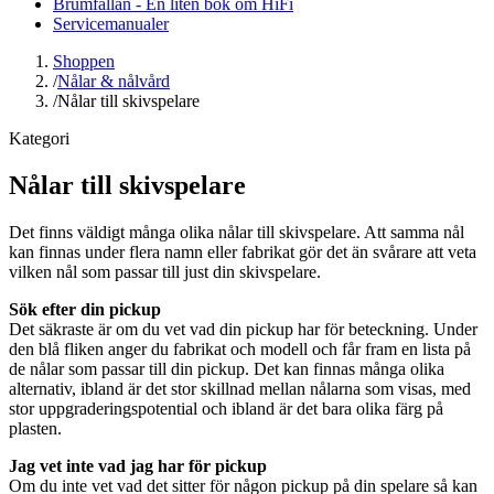
Brumfällan - En liten bok om HiFi
Servicemanualer
Shoppen
/
Nålar & nålvård
/
Nålar till skivspelare
Kategori
Nålar till skivspelare
Det finns väldigt många olika nålar till skivspelare. Att samma nål
kan finnas under flera namn eller fabrikat gör det än svårare att veta
vilken nål som passar till just din skivspelare.
Sök efter din pickup
Det säkraste är om du vet vad din pickup har för beteckning. Under
den blå fliken anger du fabrikat och modell och får fram en lista på
de nålar som passar till din pickup. Det kan finnas många olika
alternativ, ibland är det stor skillnad mellan nålarna som visas, med
stor uppgraderingspotential och ibland är det bara olika färg på
plasten.
Jag vet inte vad jag har för pickup
Om du inte vet vad det sitter för någon pickup på din spelare så kan