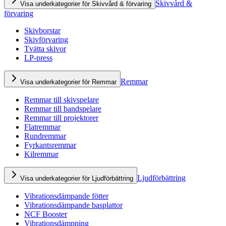
Skivvård &
Visa underkategorier för Skivvård & förvaring
förvaring
Skivborstar
Skivförvaring
Tvätta skivor
LP-press
Remmar
Visa underkategorier för Remmar
Remmar till skivspelare
Remmar till bandspelare
Remmar till projektorer
Flatremmar
Rundremmar
Fyrkantsremmar
Kilremmar
Ljudförbättring
Visa underkategorier för Ljudförbättring
Vibrationsdämpande fötter
Vibrationsdämpande basplattor
NCF Booster
Vibrationsdämpning