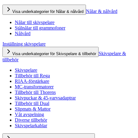
Nålar & nålvård
Visa underkategorier för Nålar & nålvård
Nålar till skivspelare
Stålnålar till grammofoner
Nålvård
Inställning skivspelare
Skivspelare &
Visa underkategorier för Skivspelare & tillbehör
tillbehör
Skivspelare
Tillbehör till Rega
RIAA-förstärkare
MC-transformatorer
Tillbehör till Thorens
Skivpuckar & 45-varvsadaptrar
Tillbehör till Dual
Slipmats & Mattor
Våt avspelning
Diverse tillbehör
Skivspelarkablar