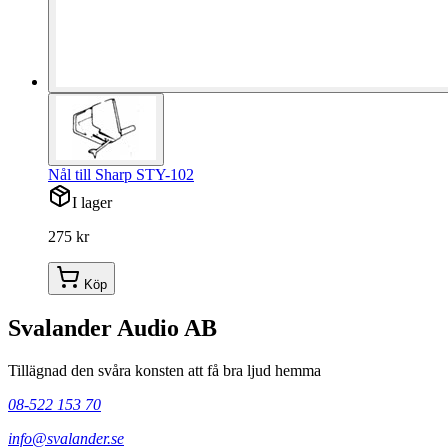
Nål till Sharp STY-102
I lager
275 kr
Köp
Svalander Audio AB
Tillägnad den svåra konsten att få bra ljud hemma
08-522 153 70
info@svalander.se