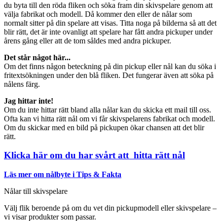
du byta till den röda fliken och söka fram din skivspelare genom att
välja fabrikat och modell. Då kommer den eller de nålar som
normalt sitter på din spelare att visas. Titta noga på bilderna så att det
blir rätt, det är inte ovanligt att spelare har fått andra pickuper under
årens gång eller att de tom såldes med andra pickuper.
Det står något här...
Om det finns någon beteckning på din pickup eller nål kan du söka i
fritextsökningen under den blå fliken. Det fungerar även att söka på
nålens färg.
Jag hittar inte!
Om du inte hittar rätt bland alla nålar kan du skicka ett mail till oss.
Ofta kan vi hitta rätt nål om vi får skivspelarens fabrikat och modell.
Om du skickar med en bild på pickupen ökar chansen att det blir
rätt.
Klicka här om du har svårt att hitta rätt nål
Läs mer om nålbyte i Tips & Fakta
Nålar till skivspelare
Välj flik beroende på om du vet din pickupmodell eller skivspelare –
vi visar produkter som passar.