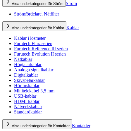
Ström
Visa underkategorier för Ström
Strömfördelare, Nätfilter
Kablar
Visa underkategorier för Kablar
Kablar i lösmeter
Furutech Flux-serien
Furutech Reference III serien
Furutech Evolution II serien
Nätkablar
Högtalarkablar
Analoga signalkablar
Digitalkablar
Skivspelarkablar
Hörlurskablar
Minitelekabel 3,5 mm
USB-kablar
HDMI-kablar
Nätverkskablar
Standardkablar
Kontakter
Visa underkategorier för Kontakter