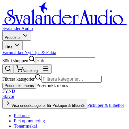
Svalander Audio
Produkter
Hitta
Varumärken
Nytt
Tips & Fakta
Sök i shoppen
Varukorg
Filtrera kategorier
Priser inkl. moms
Priser inkl. moms
FYND
Skivor
Pickuper & tillbehör
Visa underkategorier för Pickuper & tillbehör
Pickuper
Pickupmontering
Tonarmsskal