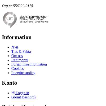
Org.nr 556329-2175
Information
Nytt
Tips & Fakta
Om oss
Returportal
Försäljningsinformation
Cookies
Integritetspolicy
Konto
Logga in
Glömt lösenord?