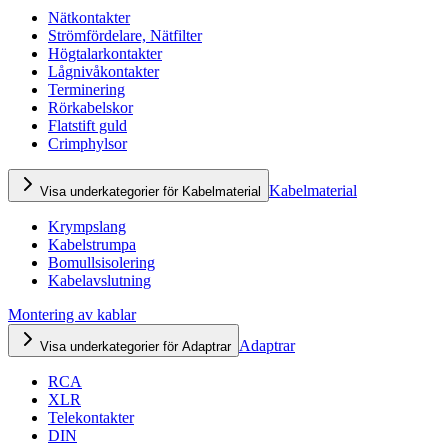
Nätkontakter
Strömfördelare, Nätfilter
Högtalarkontakter
Lågnivåkontakter
Terminering
Rörkabelskor
Flatstift guld
Crimphylsor
Kabelmaterial
Visa underkategorier för Kabelmaterial
Krympslang
Kabelstrumpa
Bomullsisolering
Kabelavslutning
Montering av kablar
Adaptrar
Visa underkategorier för Adaptrar
RCA
XLR
Telekontakter
DIN