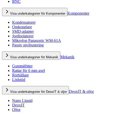
BNC
Komponenter
Visa underkategorier för Komponenter
Kondensatorer
Omkopplare
SMD-adapter
Jordisolatorer
Mikrofon Panasonic WM-61A
Passiv nivåjustering
Mekanik
Visa underkategorier för Mekanik
Gummifötter
Rattar för 6 mm axel
Rörhållare
Lödstöd
DeoxIT & oljor
Visa underkategorier för DeoxIT & oljor
Nano Liquid
DeoxIT
Oljor