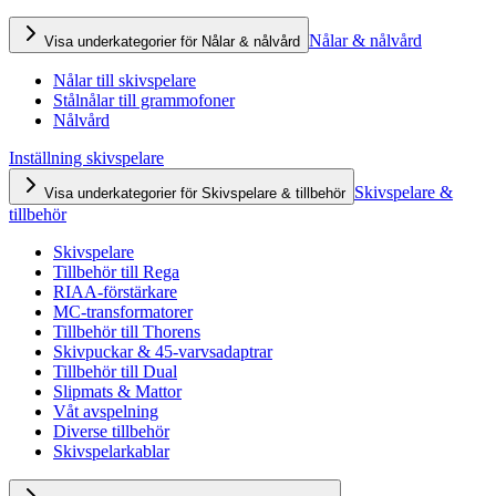
Nålar & nålvård
Visa underkategorier för Nålar & nålvård
Nålar till skivspelare
Stålnålar till grammofoner
Nålvård
Inställning skivspelare
Skivspelare &
Visa underkategorier för Skivspelare & tillbehör
tillbehör
Skivspelare
Tillbehör till Rega
RIAA-förstärkare
MC-transformatorer
Tillbehör till Thorens
Skivpuckar & 45-varvsadaptrar
Tillbehör till Dual
Slipmats & Mattor
Våt avspelning
Diverse tillbehör
Skivspelarkablar