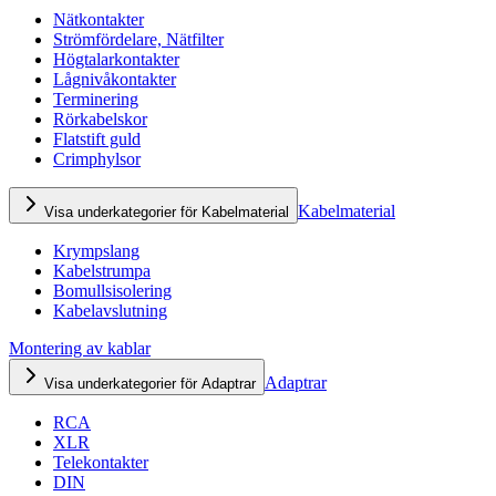
Nätkontakter
Strömfördelare, Nätfilter
Högtalarkontakter
Lågnivåkontakter
Terminering
Rörkabelskor
Flatstift guld
Crimphylsor
Kabelmaterial
Visa underkategorier för Kabelmaterial
Krympslang
Kabelstrumpa
Bomullsisolering
Kabelavslutning
Montering av kablar
Adaptrar
Visa underkategorier för Adaptrar
RCA
XLR
Telekontakter
DIN