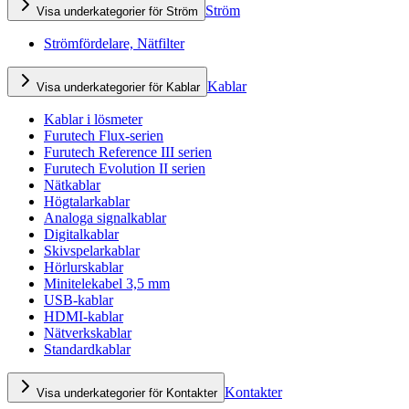
Ström
Visa underkategorier för Ström
Strömfördelare, Nätfilter
Kablar
Visa underkategorier för Kablar
Kablar i lösmeter
Furutech Flux-serien
Furutech Reference III serien
Furutech Evolution II serien
Nätkablar
Högtalarkablar
Analoga signalkablar
Digitalkablar
Skivspelarkablar
Hörlurskablar
Minitelekabel 3,5 mm
USB-kablar
HDMI-kablar
Nätverkskablar
Standardkablar
Kontakter
Visa underkategorier för Kontakter