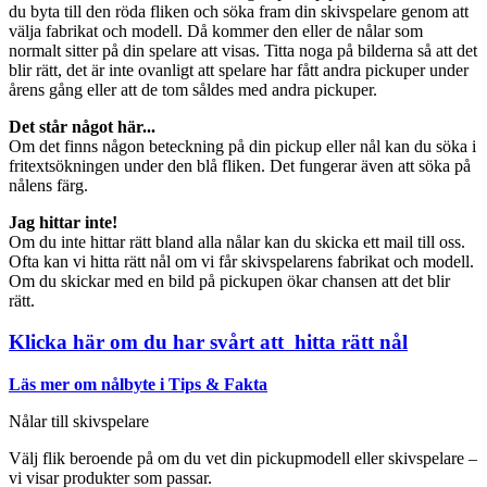
du byta till den röda fliken och söka fram din skivspelare genom att
välja fabrikat och modell. Då kommer den eller de nålar som
normalt sitter på din spelare att visas. Titta noga på bilderna så att det
blir rätt, det är inte ovanligt att spelare har fått andra pickuper under
årens gång eller att de tom såldes med andra pickuper.
Det står något här...
Om det finns någon beteckning på din pickup eller nål kan du söka i
fritextsökningen under den blå fliken. Det fungerar även att söka på
nålens färg.
Jag hittar inte!
Om du inte hittar rätt bland alla nålar kan du skicka ett mail till oss.
Ofta kan vi hitta rätt nål om vi får skivspelarens fabrikat och modell.
Om du skickar med en bild på pickupen ökar chansen att det blir
rätt.
Klicka här om du har svårt att hitta rätt nål
Läs mer om nålbyte i Tips & Fakta
Nålar till skivspelare
Välj flik beroende på om du vet din pickupmodell eller skivspelare –
vi visar produkter som passar.