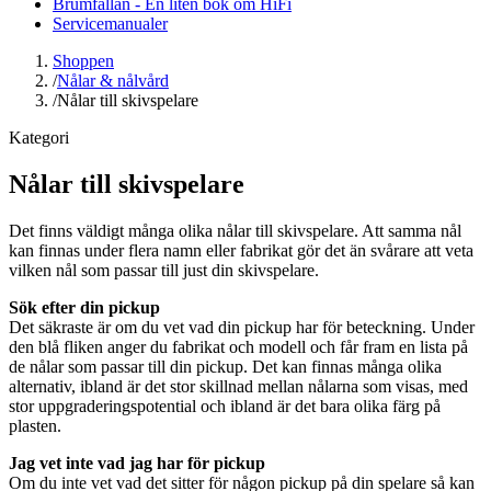
Brumfällan - En liten bok om HiFi
Servicemanualer
Shoppen
/
Nålar & nålvård
/
Nålar till skivspelare
Kategori
Nålar till skivspelare
Det finns väldigt många olika nålar till skivspelare. Att samma nål
kan finnas under flera namn eller fabrikat gör det än svårare att veta
vilken nål som passar till just din skivspelare.
Sök efter din pickup
Det säkraste är om du vet vad din pickup har för beteckning. Under
den blå fliken anger du fabrikat och modell och får fram en lista på
de nålar som passar till din pickup. Det kan finnas många olika
alternativ, ibland är det stor skillnad mellan nålarna som visas, med
stor uppgraderingspotential och ibland är det bara olika färg på
plasten.
Jag vet inte vad jag har för pickup
Om du inte vet vad det sitter för någon pickup på din spelare så kan