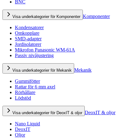
BNC
Komponenter
Visa underkategorier för Komponenter
Kondensatorer
Omkopplare
SMD-adapter
Jordisolatorer
Mikrofon Panasonic WM-61A
Passiv nivåjustering
Mekanik
Visa underkategorier för Mekanik
Gummifötter
Rattar för 6 mm axel
Rörhållare
Lödstöd
DeoxIT & oljor
Visa underkategorier för DeoxIT & oljor
Nano Liquid
DeoxIT
Oljor