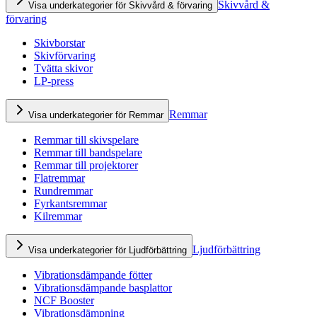
Skivvård &
Visa underkategorier för Skivvård & förvaring
förvaring
Skivborstar
Skivförvaring
Tvätta skivor
LP-press
Remmar
Visa underkategorier för Remmar
Remmar till skivspelare
Remmar till bandspelare
Remmar till projektorer
Flatremmar
Rundremmar
Fyrkantsremmar
Kilremmar
Ljudförbättring
Visa underkategorier för Ljudförbättring
Vibrationsdämpande fötter
Vibrationsdämpande basplattor
NCF Booster
Vibrationsdämpning