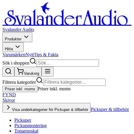
Svalander Audio
Produkter
Hitta
Varumärken
Nytt
Tips & Fakta
Sök i shoppen
Varukorg
Filtrera kategorier
Priser inkl. moms
Priser inkl. moms
FYND
Skivor
Pickuper & tillbehör
Visa underkategorier för Pickuper & tillbehör
Pickuper
Pickupmontering
Tonarmsskal