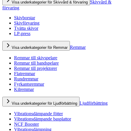
Skivvård &
Visa underkategorier för Skivvård & förvaring
förvaring
Skivborstar
Skivförvaring
Tvätta skivor
LP-press
Remmar
Visa underkategorier för Remmar
Remmar till skivspelare
Remmar till bandspelare
Remmar till projektorer
Flatremmar
Rundremmar
Fyrkantsremmar
Kilremmar
Ljudförbättring
Visa underkategorier för Ljudförbättring
Vibrationsdämpande fötter
Vibrationsdämpande basplattor
NCF Booster
Vibrationsdämpning