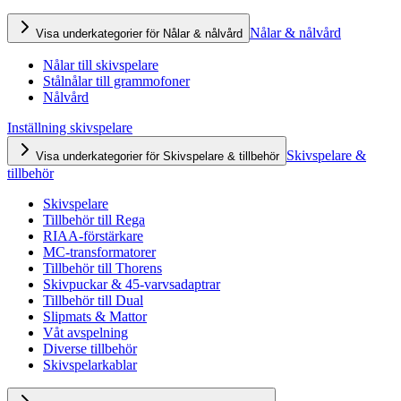
Nålar & nålvård
Visa underkategorier för Nålar & nålvård
Nålar till skivspelare
Stålnålar till grammofoner
Nålvård
Inställning skivspelare
Skivspelare &
Visa underkategorier för Skivspelare & tillbehör
tillbehör
Skivspelare
Tillbehör till Rega
RIAA-förstärkare
MC-transformatorer
Tillbehör till Thorens
Skivpuckar & 45-varvsadaptrar
Tillbehör till Dual
Slipmats & Mattor
Våt avspelning
Diverse tillbehör
Skivspelarkablar