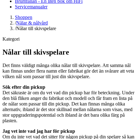
Brumfällan - En liten bok om HiFi
Servicemanualer
Shoppen
/
Nålar & nålvård
/
Nålar till skivspelare
Kategori
Nålar till skivspelare
Det finns väldigt många olika nålar till skivspelare. Att samma nål
kan finnas under flera namn eller fabrikat gör det än svårare att veta
vilken nål som passar till just din skivspelare.
Sök efter din pickup
Det säkraste är om du vet vad din pickup har för beteckning. Under
den blå fliken anger du fabrikat och modell och får fram en lista på
de nålar som passar till din pickup. Det kan finnas många olika
alternativ, ibland är det stor skillnad mellan nålarna som visas, med
stor uppgraderingspotential och ibland är det bara olika färg på
plasten.
Jag vet inte vad jag har för pickup
Om du inte vet vad det sitter för någon pickup på din spelare så kan