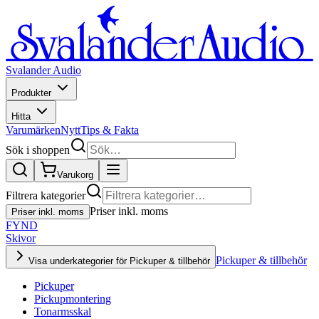
Svalander Audio
Produkter
Hitta
Varumärken
Nytt
Tips & Fakta
Sök i shoppen
Varukorg
Filtrera kategorier
Priser inkl. moms
Priser inkl. moms
FYND
Skivor
Pickuper & tillbehör
Visa underkategorier för Pickuper & tillbehör
Pickuper
Pickupmontering
Tonarmsskal