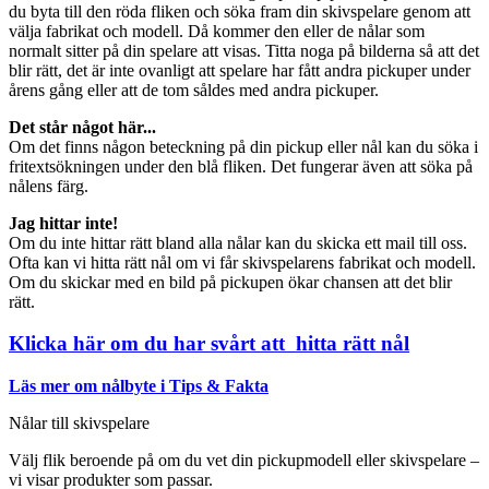
du byta till den röda fliken och söka fram din skivspelare genom att
välja fabrikat och modell. Då kommer den eller de nålar som
normalt sitter på din spelare att visas. Titta noga på bilderna så att det
blir rätt, det är inte ovanligt att spelare har fått andra pickuper under
årens gång eller att de tom såldes med andra pickuper.
Det står något här...
Om det finns någon beteckning på din pickup eller nål kan du söka i
fritextsökningen under den blå fliken. Det fungerar även att söka på
nålens färg.
Jag hittar inte!
Om du inte hittar rätt bland alla nålar kan du skicka ett mail till oss.
Ofta kan vi hitta rätt nål om vi får skivspelarens fabrikat och modell.
Om du skickar med en bild på pickupen ökar chansen att det blir
rätt.
Klicka här om du har svårt att hitta rätt nål
Läs mer om nålbyte i Tips & Fakta
Nålar till skivspelare
Välj flik beroende på om du vet din pickupmodell eller skivspelare –
vi visar produkter som passar.