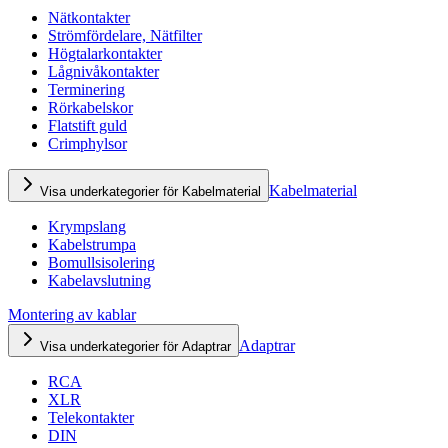
Nätkontakter
Strömfördelare, Nätfilter
Högtalarkontakter
Lågnivåkontakter
Terminering
Rörkabelskor
Flatstift guld
Crimphylsor
Kabelmaterial
Visa underkategorier för Kabelmaterial
Krympslang
Kabelstrumpa
Bomullsisolering
Kabelavslutning
Montering av kablar
Adaptrar
Visa underkategorier för Adaptrar
RCA
XLR
Telekontakter
DIN