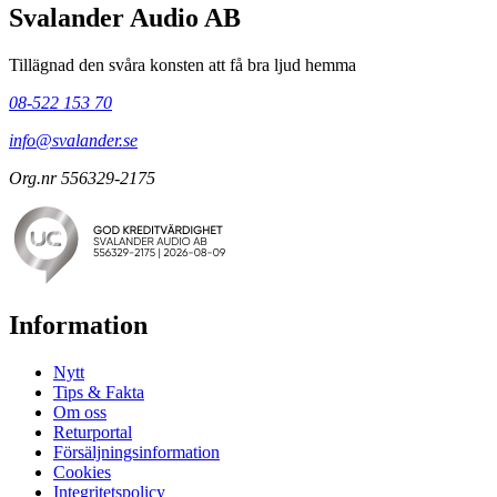
Svalander Audio AB
Tillägnad den svåra konsten att få bra ljud hemma
08-522 153 70
info@svalander.se
Org.nr 556329-2175
Information
Nytt
Tips & Fakta
Om oss
Returportal
Försäljningsinformation
Cookies
Integritetspolicy