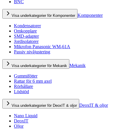
BNC
Komponenter
Visa underkategorier för Komponenter
Kondensatorer
Omkopplare
SMD-adapter
Jordisolatorer
Mikrofon Panasonic WM-61A
Passiv nivåjustering
Mekanik
Visa underkategorier för Mekanik
Gummifötter
Rattar för 6 mm axel
Rörhållare
Lödstöd
DeoxIT & oljor
Visa underkategorier för DeoxIT & oljor
Nano Liquid
DeoxIT
Oljor