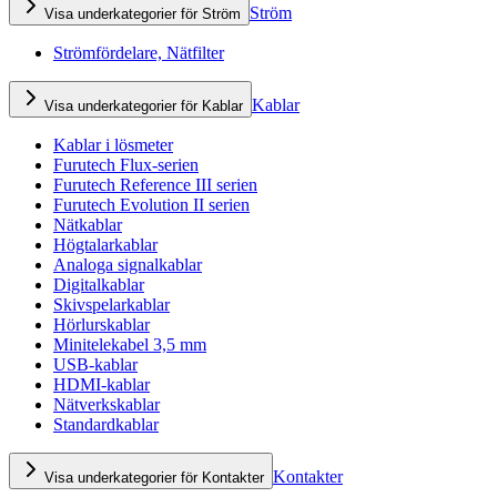
Ström
Visa underkategorier för Ström
Strömfördelare, Nätfilter
Kablar
Visa underkategorier för Kablar
Kablar i lösmeter
Furutech Flux-serien
Furutech Reference III serien
Furutech Evolution II serien
Nätkablar
Högtalarkablar
Analoga signalkablar
Digitalkablar
Skivspelarkablar
Hörlurskablar
Minitelekabel 3,5 mm
USB-kablar
HDMI-kablar
Nätverkskablar
Standardkablar
Kontakter
Visa underkategorier för Kontakter