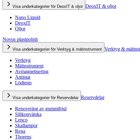
DeoxIT & oljor
Visa underkategorier för DeoxIT & oljor
Nano Liquid
DeoxIT
Oljor
Novus plastpolish
Verktyg & mätins
Visa underkategorier för Verktyg & mätinstrument
Verktyg
Mätinstrument
Avmagnetisering
Antistat
Lödtenn
Reservdelar
Visa underkategorier för Reservdelar
Renovering av gummihjul
Silikonvätska
Lenco
Skallampor
Rega
Thorens