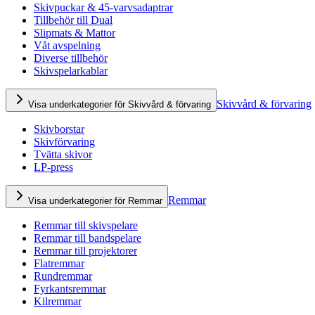
Skivpuckar & 45-varvsadaptrar
Tillbehör till Dual
Slipmats & Mattor
Våt avspelning
Diverse tillbehör
Skivspelarkablar
Skivvård & förvaring
Visa underkategorier för Skivvård & förvaring
Skivborstar
Skivförvaring
Tvätta skivor
LP-press
Remmar
Visa underkategorier för Remmar
Remmar till skivspelare
Remmar till bandspelare
Remmar till projektorer
Flatremmar
Rundremmar
Fyrkantsremmar
Kilremmar