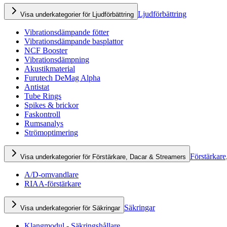
Ljudförbättring
Visa underkategorier för Ljudförbättring
Vibrationsdämpande fötter
Vibrationsdämpande basplattor
NCF Booster
Vibrationsdämpning
Akustikmaterial
Furutech DeMag Alpha
Antistat
Tube Rings
Spikes & brickor
Faskontroll
Rumsanalys
Strömoptimering
Förstärkare
Visa underkategorier för Förstärkare, Dacar & Streamers
A/D-omvandlare
RIAA-förstärkare
Säkringar
Visa underkategorier för Säkringar
Klangmodul - Säkringshållare