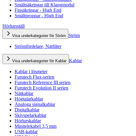
Smältsäkringar till Klangmodul
Finsäkringar - High End
Smältproppar - High End
Hörlursställ
Ström
Visa underkategorier för Ström
Strömfördelare, Nätfilter
Kablar
Visa underkategorier för Kablar
Kablar i lösmeter
Furutech Flux-serien
Furutech Reference III serien
Furutech Evolution II serien
Nätkablar
Högtalarkablar
Analoga signalkablar
Digitalkablar
Skivspelarkablar
Hörlurskablar
Minitelekabel 3,5 mm
USB-kablar