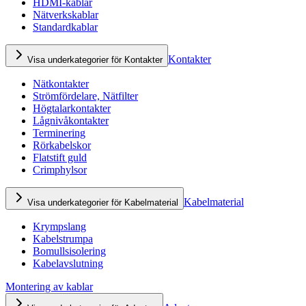
HDMI-kablar
Nätverkskablar
Standardkablar
Kontakter
Visa underkategorier för Kontakter
Nätkontakter
Strömfördelare, Nätfilter
Högtalarkontakter
Lågnivåkontakter
Terminering
Rörkabelskor
Flatstift guld
Crimphylsor
Kabelmaterial
Visa underkategorier för Kabelmaterial
Krympslang
Kabelstrumpa
Bomullsisolering
Kabelavslutning
Montering av kablar