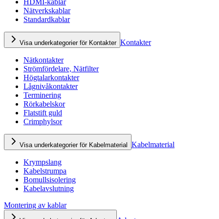
HDMI-kablar
Nätverkskablar
Standardkablar
Kontakter
Visa underkategorier för Kontakter
Nätkontakter
Strömfördelare, Nätfilter
Högtalarkontakter
Lågnivåkontakter
Terminering
Rörkabelskor
Flatstift guld
Crimphylsor
Kabelmaterial
Visa underkategorier för Kabelmaterial
Krympslang
Kabelstrumpa
Bomullsisolering
Kabelavslutning
Montering av kablar