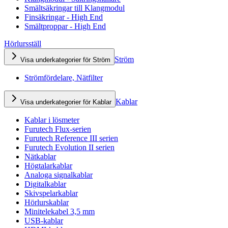
Smältsäkringar till Klangmodul
Finsäkringar - High End
Smältproppar - High End
Hörlursställ
Ström
Visa underkategorier för Ström
Strömfördelare, Nätfilter
Kablar
Visa underkategorier för Kablar
Kablar i lösmeter
Furutech Flux-serien
Furutech Reference III serien
Furutech Evolution II serien
Nätkablar
Högtalarkablar
Analoga signalkablar
Digitalkablar
Skivspelarkablar
Hörlurskablar
Minitelekabel 3,5 mm
USB-kablar