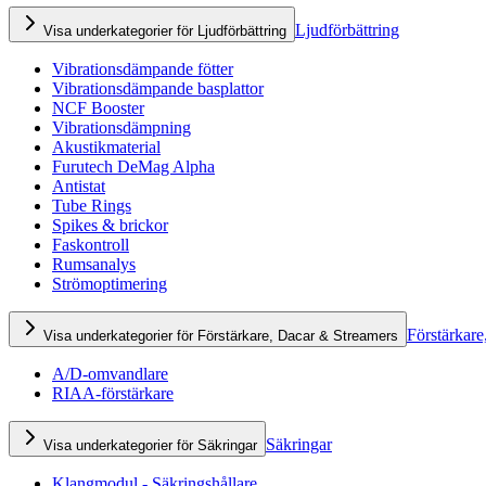
Ljudförbättring
Visa underkategorier för Ljudförbättring
Vibrationsdämpande fötter
Vibrationsdämpande basplattor
NCF Booster
Vibrationsdämpning
Akustikmaterial
Furutech DeMag Alpha
Antistat
Tube Rings
Spikes & brickor
Faskontroll
Rumsanalys
Strömoptimering
Förstärkare
Visa underkategorier för Förstärkare, Dacar & Streamers
A/D-omvandlare
RIAA-förstärkare
Säkringar
Visa underkategorier för Säkringar
Klangmodul - Säkringshållare