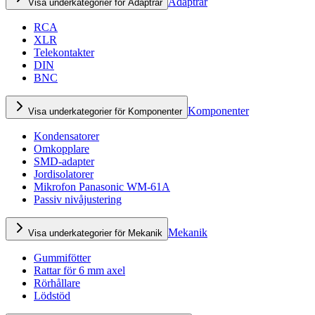
Adaptrar
Visa underkategorier för Adaptrar
RCA
XLR
Telekontakter
DIN
BNC
Komponenter
Visa underkategorier för Komponenter
Kondensatorer
Omkopplare
SMD-adapter
Jordisolatorer
Mikrofon Panasonic WM-61A
Passiv nivåjustering
Mekanik
Visa underkategorier för Mekanik
Gummifötter
Rattar för 6 mm axel
Rörhållare
Lödstöd