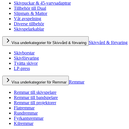
Skivpuckar & 45-varvsadaptrar
Tillbehör till Dual
Slipmats & Mattor
Våt avspelning
Diverse tillbehör
Skivspelarkablar
Skivvård & förvaring
Visa underkategorier för Skivvård & förvaring
Skivborstar
Skivförvaring
Tvätta skivor
LP-press
Remmar
Visa underkategorier för Remmar
Remmar till skivspelare
Remmar till bandspelare
Remmar till projektorer
Flatremmar
Rundremmar
Fyrkantsremmar
Kilremmar