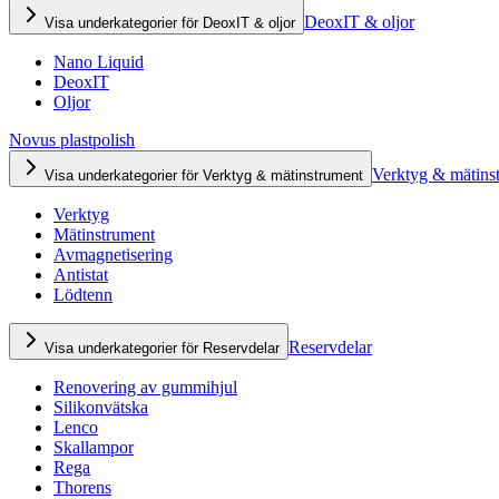
DeoxIT & oljor
Visa underkategorier för DeoxIT & oljor
Nano Liquid
DeoxIT
Oljor
Novus plastpolish
Verktyg & mätins
Visa underkategorier för Verktyg & mätinstrument
Verktyg
Mätinstrument
Avmagnetisering
Antistat
Lödtenn
Reservdelar
Visa underkategorier för Reservdelar
Renovering av gummihjul
Silikonvätska
Lenco
Skallampor
Rega
Thorens