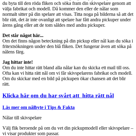
du byta till den röda fliken och söka fram din skivspelare genom att
välja fabrikat och modell. Då kommer den eller de nålar som
normalt sitter på din spelare att visas. Titta noga på bilderna så att det
blir rätt, det är inte ovanligt att spelare har fått andra pickuper under
årens gång eller att de tom såldes med andra pickuper.
Det står något här...
Om det finns någon beteckning på din pickup eller nål kan du söka i
fritextsökningen under den blå fliken. Det fungerar även att söka på
nålens färg.
Jag hittar inte!
Om du inte hittar rätt bland alla nålar kan du skicka ett mail till oss.
Ofta kan vi hitta rätt nål om vi får skivspelarens fabrikat och modell.
Om du skickar med en bild på pickupen ökar chansen att det blir
rätt.
Klicka här om du har svårt att hitta rätt nål
Läs mer om nålbyte i Tips & Fakta
Nålar till skivspelare
Välj flik beroende på om du vet din pickupmodell eller skivspelare –
vi visar produkter som passar.