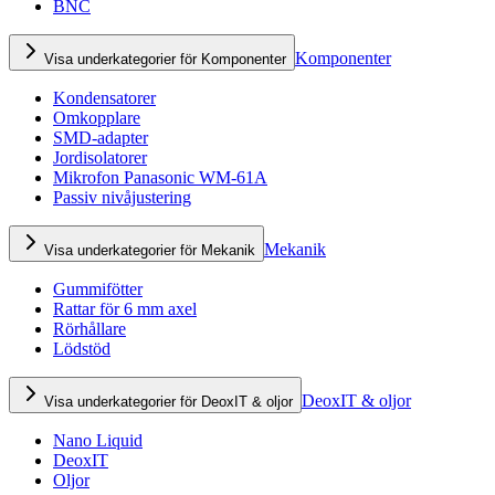
BNC
Komponenter
Visa underkategorier för Komponenter
Kondensatorer
Omkopplare
SMD-adapter
Jordisolatorer
Mikrofon Panasonic WM-61A
Passiv nivåjustering
Mekanik
Visa underkategorier för Mekanik
Gummifötter
Rattar för 6 mm axel
Rörhållare
Lödstöd
DeoxIT & oljor
Visa underkategorier för DeoxIT & oljor
Nano Liquid
DeoxIT
Oljor