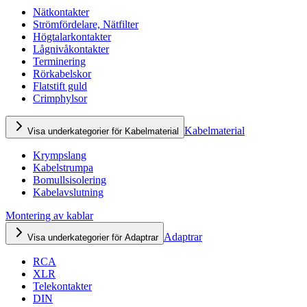
Nätkontakter
Strömfördelare, Nätfilter
Högtalarkontakter
Lågnivåkontakter
Terminering
Rörkabelskor
Flatstift guld
Crimphylsor
Kabelmaterial
Visa underkategorier för Kabelmaterial
Krympslang
Kabelstrumpa
Bomullsisolering
Kabelavslutning
Montering av kablar
Adaptrar
Visa underkategorier för Adaptrar
RCA
XLR
Telekontakter
DIN