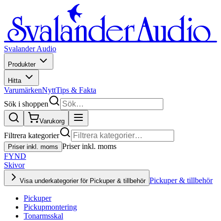
Svalander Audio
Produkter
Hitta
Varumärken
Nytt
Tips & Fakta
Sök i shoppen
Varukorg
Filtrera kategorier
Priser inkl. moms
Priser inkl. moms
FYND
Skivor
Pickuper & tillbehör
Visa underkategorier för Pickuper & tillbehör
Pickuper
Pickupmontering
Tonarmsskal