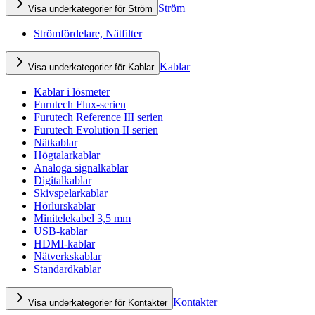
Ström
Visa underkategorier för Ström
Strömfördelare, Nätfilter
Kablar
Visa underkategorier för Kablar
Kablar i lösmeter
Furutech Flux-serien
Furutech Reference III serien
Furutech Evolution II serien
Nätkablar
Högtalarkablar
Analoga signalkablar
Digitalkablar
Skivspelarkablar
Hörlurskablar
Minitelekabel 3,5 mm
USB-kablar
HDMI-kablar
Nätverkskablar
Standardkablar
Kontakter
Visa underkategorier för Kontakter