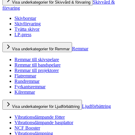
Skivvård &
Visa underkategorier för Skivvård & förvaring
förvaring
Skivborstar
Skivförvaring
Tvätta skivor
LP-press
Remmar
Visa underkategorier för Remmar
Remmar till skivspelare
Remmar till bandspelare
Remmar till projektorer
Flatremmar
Rundremmar
Fyrkantsremmar
Kilremmar
Ljudförbättring
Visa underkategorier för Ljudförbättring
Vibrationsdämpande fötter
Vibrationsdämpande basplattor
NCF Booster
Vibrationsdämpning