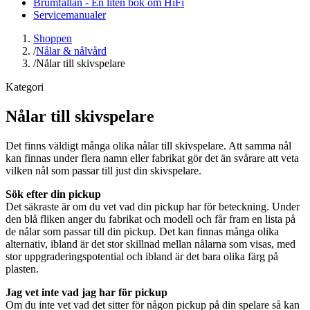
Brumfällan - En liten bok om HiFi
Servicemanualer
Shoppen
/
Nålar & nålvård
/
Nålar till skivspelare
Kategori
Nålar till skivspelare
Det finns väldigt många olika nålar till skivspelare. Att samma nål
kan finnas under flera namn eller fabrikat gör det än svårare att veta
vilken nål som passar till just din skivspelare.
Sök efter din pickup
Det säkraste är om du vet vad din pickup har för beteckning. Under
den blå fliken anger du fabrikat och modell och får fram en lista på
de nålar som passar till din pickup. Det kan finnas många olika
alternativ, ibland är det stor skillnad mellan nålarna som visas, med
stor uppgraderingspotential och ibland är det bara olika färg på
plasten.
Jag vet inte vad jag har för pickup
Om du inte vet vad det sitter för någon pickup på din spelare så kan