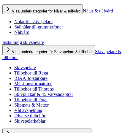
Nålar & nålvård
Visa underkategorier för Nålar & nålvård
Nålar till skivspelare
Stålnålar till grammofoner
Nålvård
Inställning skivspelare
Skivspelare &
Visa underkategorier för Skivspelare & tillbehör
tillbehör
Skivspelare
Tillbehör till Rega
RIAA-förstärkare
MC-transformatorer
Tillbehör till Thorens
Skivpuckar & 45-varvsadaptrar
Tillbehör till Dual
Slipmats & Mattor
Våt avspelning
Diverse tillbehör
Skivspelarkablar