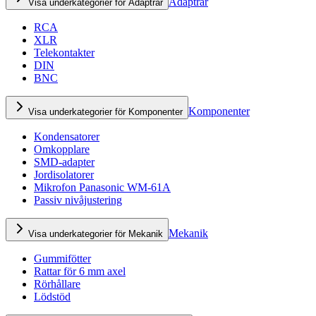
Adaptrar
Visa underkategorier för Adaptrar
RCA
XLR
Telekontakter
DIN
BNC
Komponenter
Visa underkategorier för Komponenter
Kondensatorer
Omkopplare
SMD-adapter
Jordisolatorer
Mikrofon Panasonic WM-61A
Passiv nivåjustering
Mekanik
Visa underkategorier för Mekanik
Gummifötter
Rattar för 6 mm axel
Rörhållare
Lödstöd