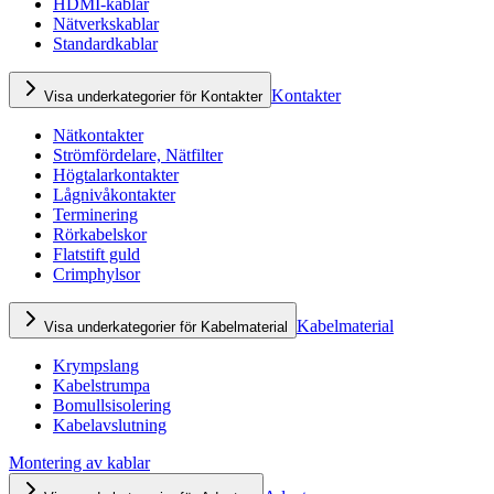
HDMI-kablar
Nätverkskablar
Standardkablar
Kontakter
Visa underkategorier för Kontakter
Nätkontakter
Strömfördelare, Nätfilter
Högtalarkontakter
Lågnivåkontakter
Terminering
Rörkabelskor
Flatstift guld
Crimphylsor
Kabelmaterial
Visa underkategorier för Kabelmaterial
Krympslang
Kabelstrumpa
Bomullsisolering
Kabelavslutning
Montering av kablar