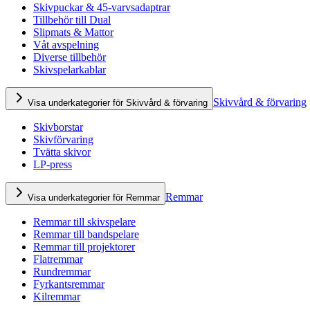
Skivpuckar & 45-varvsadaptrar
Tillbehör till Dual
Slipmats & Mattor
Våt avspelning
Diverse tillbehör
Skivspelarkablar
Skivvård & förvaring
Visa underkategorier för Skivvård & förvaring
Skivborstar
Skivförvaring
Tvätta skivor
LP-press
Remmar
Visa underkategorier för Remmar
Remmar till skivspelare
Remmar till bandspelare
Remmar till projektorer
Flatremmar
Rundremmar
Fyrkantsremmar
Kilremmar