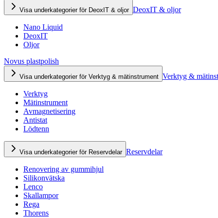
DeoxIT & oljor
Visa underkategorier för DeoxIT & oljor
Nano Liquid
DeoxIT
Oljor
Novus plastpolish
Verktyg & mätins
Visa underkategorier för Verktyg & mätinstrument
Verktyg
Mätinstrument
Avmagnetisering
Antistat
Lödtenn
Reservdelar
Visa underkategorier för Reservdelar
Renovering av gummihjul
Silikonvätska
Lenco
Skallampor
Rega
Thorens