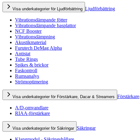
Ljudförbättring
Visa underkategorier för Ljudförbättring
Vibrationsdämpande fötter
Vibrationsdämpande basplattor
NCF Booster
Vibrationsdämpning
Akustikmaterial
Furutech DeMag Alpha
Antistat
Tube Rings
Spikes & brickor
Faskontroll
Rumsanalys
Strömoptimering
Förstärkare
Visa underkategorier för Förstärkare, Dacar & Streamers
A/D-omvandlare
RIAA-förstärkare
Säkringar
Visa underkategorier för Säkringar
Klangmodul - Säkringshållare