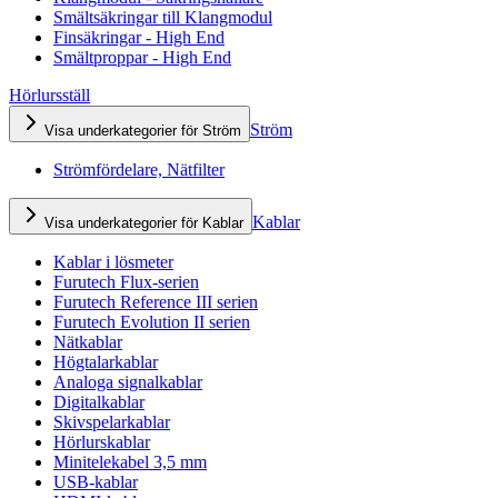
Smältsäkringar till Klangmodul
Finsäkringar - High End
Smältproppar - High End
Hörlursställ
Ström
Visa underkategorier för Ström
Strömfördelare, Nätfilter
Kablar
Visa underkategorier för Kablar
Kablar i lösmeter
Furutech Flux-serien
Furutech Reference III serien
Furutech Evolution II serien
Nätkablar
Högtalarkablar
Analoga signalkablar
Digitalkablar
Skivspelarkablar
Hörlurskablar
Minitelekabel 3,5 mm
USB-kablar