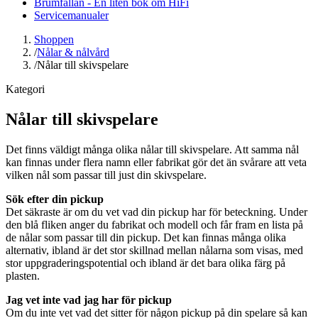
Brumfällan - En liten bok om HiFi
Servicemanualer
Shoppen
/
Nålar & nålvård
/
Nålar till skivspelare
Kategori
Nålar till skivspelare
Det finns väldigt många olika nålar till skivspelare. Att samma nål
kan finnas under flera namn eller fabrikat gör det än svårare att veta
vilken nål som passar till just din skivspelare.
Sök efter din pickup
Det säkraste är om du vet vad din pickup har för beteckning. Under
den blå fliken anger du fabrikat och modell och får fram en lista på
de nålar som passar till din pickup. Det kan finnas många olika
alternativ, ibland är det stor skillnad mellan nålarna som visas, med
stor uppgraderingspotential och ibland är det bara olika färg på
plasten.
Jag vet inte vad jag har för pickup
Om du inte vet vad det sitter för någon pickup på din spelare så kan