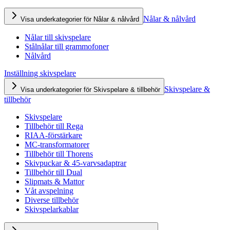
Nålar & nålvård
Visa underkategorier för Nålar & nålvård
Nålar till skivspelare
Stålnålar till grammofoner
Nålvård
Inställning skivspelare
Skivspelare &
Visa underkategorier för Skivspelare & tillbehör
tillbehör
Skivspelare
Tillbehör till Rega
RIAA-förstärkare
MC-transformatorer
Tillbehör till Thorens
Skivpuckar & 45-varvsadaptrar
Tillbehör till Dual
Slipmats & Mattor
Våt avspelning
Diverse tillbehör
Skivspelarkablar