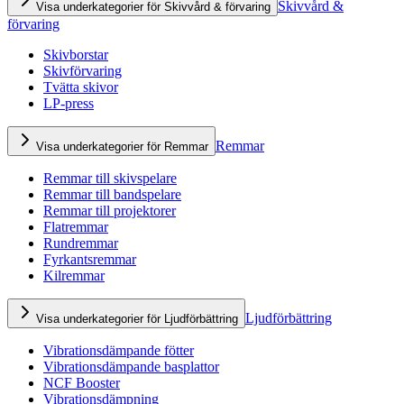
Skivvård &
Visa underkategorier för Skivvård & förvaring
förvaring
Skivborstar
Skivförvaring
Tvätta skivor
LP-press
Remmar
Visa underkategorier för Remmar
Remmar till skivspelare
Remmar till bandspelare
Remmar till projektorer
Flatremmar
Rundremmar
Fyrkantsremmar
Kilremmar
Ljudförbättring
Visa underkategorier för Ljudförbättring
Vibrationsdämpande fötter
Vibrationsdämpande basplattor
NCF Booster
Vibrationsdämpning