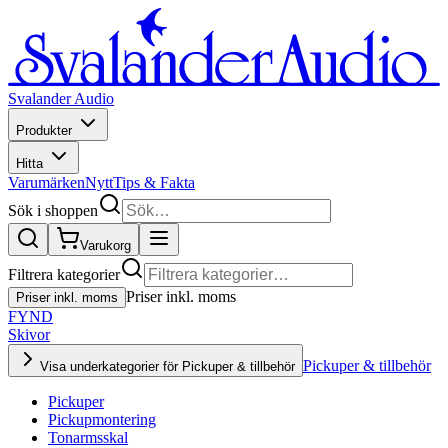
Svalander Audio
Produkter
Hitta
Varumärken
Nytt
Tips & Fakta
Sök i shoppen
Varukorg
Filtrera kategorier
Priser inkl. moms
Priser inkl. moms
FYND
Skivor
Pickuper & tillbehör
Visa underkategorier för Pickuper & tillbehör
Pickuper
Pickupmontering
Tonarmsskal