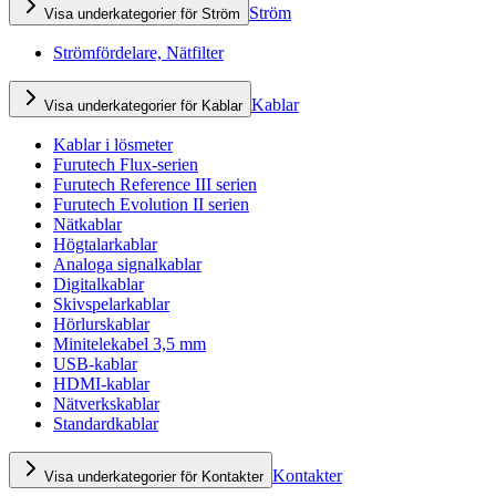
Ström
Visa underkategorier för Ström
Strömfördelare, Nätfilter
Kablar
Visa underkategorier för Kablar
Kablar i lösmeter
Furutech Flux-serien
Furutech Reference III serien
Furutech Evolution II serien
Nätkablar
Högtalarkablar
Analoga signalkablar
Digitalkablar
Skivspelarkablar
Hörlurskablar
Minitelekabel 3,5 mm
USB-kablar
HDMI-kablar
Nätverkskablar
Standardkablar
Kontakter
Visa underkategorier för Kontakter