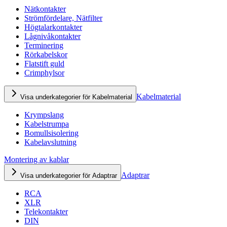
Nätkontakter
Strömfördelare, Nätfilter
Högtalarkontakter
Lågnivåkontakter
Terminering
Rörkabelskor
Flatstift guld
Crimphylsor
Kabelmaterial
Visa underkategorier för Kabelmaterial
Krympslang
Kabelstrumpa
Bomullsisolering
Kabelavslutning
Montering av kablar
Adaptrar
Visa underkategorier för Adaptrar
RCA
XLR
Telekontakter
DIN