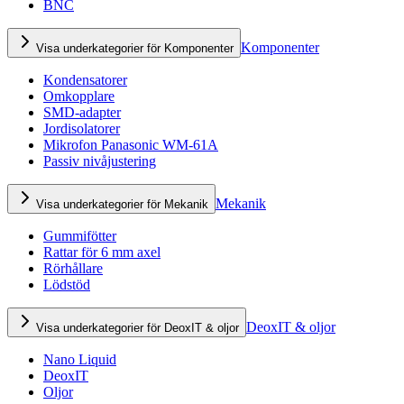
BNC
Komponenter
Visa underkategorier för Komponenter
Kondensatorer
Omkopplare
SMD-adapter
Jordisolatorer
Mikrofon Panasonic WM-61A
Passiv nivåjustering
Mekanik
Visa underkategorier för Mekanik
Gummifötter
Rattar för 6 mm axel
Rörhållare
Lödstöd
DeoxIT & oljor
Visa underkategorier för DeoxIT & oljor
Nano Liquid
DeoxIT
Oljor