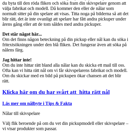
du byta till den röda fliken och söka fram din skivspelare genom att
välja fabrikat och modell. Då kommer den eller de nålar som
normalt sitter på din spelare att visas. Titta noga på bilderna så att det
blir rätt, det är inte ovanligt att spelare har fått andra pickuper under
årens gång eller att de tom såldes med andra pickuper.
Det står något här...
Om det finns någon beteckning på din pickup eller nål kan du söka i
fritextsökningen under den blå fliken. Det fungerar även att söka på
nålens färg.
Jag hittar inte!
Om du inte hittar rätt bland alla nålar kan du skicka ett mail till oss.
Ofta kan vi hitta rätt nål om vi får skivspelarens fabrikat och modell.
Om du skickar med en bild på pickupen ökar chansen att det blir
rätt.
Klicka här om du har svårt att hitta rätt nål
Läs mer om nålbyte i Tips & Fakta
Nålar till skivspelare
Välj flik beroende på om du vet din pickupmodell eller skivspelare –
vi visar produkter som passar.