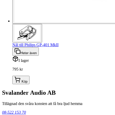
Nål till Philips GP-401 MkII
Heter även
I lager
795 kr
Köp
Svalander Audio AB
Tillägnad den svåra konsten att få bra ljud hemma
08-522 153 70